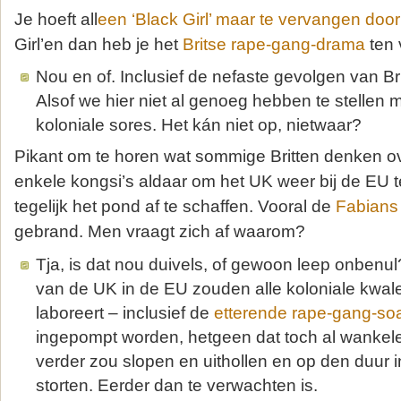
Je hoeft all
een ‘Black Girl’ maar te vervangen doo
Girl’en dan heb je het
Britse rape-gang-drama
ten 
Nou en of. Inclusief de nefaste gevolgen van Bri
Alsof we hier niet al genoeg hebben te stellen 
koloniale sores. Het kán niet op, nietwaar?
Pikant om te horen wat sommige Britten denken ov
enkele kongsi’s aldaar om het UK weer bij de EU te 
tegelijk het pond af te schaffen. Vooral de
Fabians
gebrand. Men vraagt zich af waarom?
Tja, is dat nou duivels, of gewoon leep onbenul
van de UK in de EU zouden alle koloniale kwa
laboreert – inclusief de
etterende rape-gang-so
ingepompt worden, hetgeen dat toch al wanke
verder zou slopen en uithollen en op den duur 
storten. Eerder dan te verwachten is.