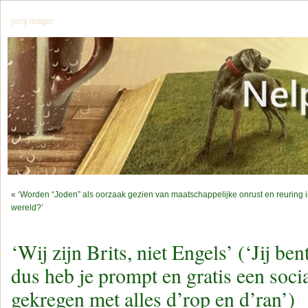
jerry mager
«
‘Worden “Joden” als oorzaak gezien van maatschappelijke onrust en reuring in 
wereld?’
‘Wij zijn Brits, niet Engels’ (‘Jij be
dus heb je prompt en gratis een soc
gekregen met alles d’rop en d’ran’)