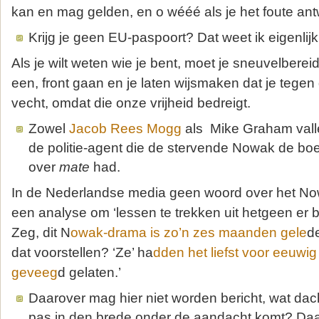
kan en mag gelden, en o wééé als je het foute ant
Krijg je geen EU-paspoort? Dat weet ik eigenlijk 
Als je wilt weten wie je bent, moet je sneuvelbereid
een, front gaan en je laten wijsmaken dat je tege
vecht, omdat die onze vrijheid bedreigt.
Zowel
Jacob Rees Mogg
als Mike Graham vallen
de politie-agent die de stervende Nowak de bo
over
mate
had.
In de Nederlandse media geen woord over het No
een analyse om ‘lessen te trekken uit hetgeen er b
Zeg, dit N
owak-drama is zo’n zes maanden gele
d
dat voorstellen? ‘Ze’ ha
dden het liefst voor eeuwig 
geveeg
d gelaten.’
Daarover mag hier niet worden bericht, wat dac
pas in den brede onder de aandacht komt? Daa