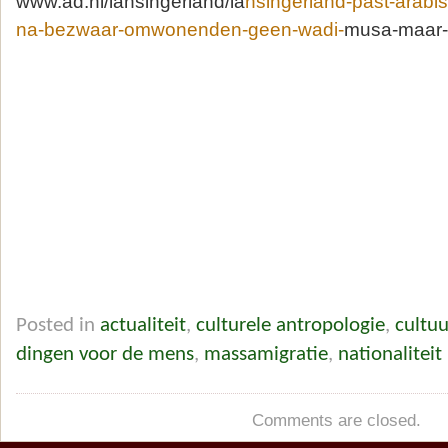
www.ad.nl/lansingerland/la
nsingerland-past-arabi
na-bezwaar-omwonenden-geen-wadi-
musa-maar-
Posted in
actualiteit
,
culturele antropologie
,
cultuu
dingen voor de mens
,
massamigratie
,
nationaliteit
Comments are closed.