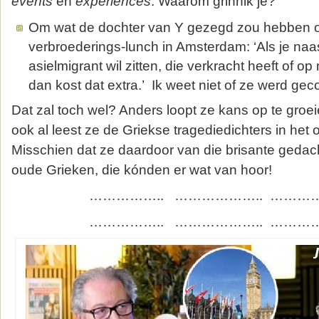
events
en
experiences
. Waarom grinnik je?
Om wat de dochter van Y gezegd zou hebben o
verbroederings-lunch in Amsterdam: ‘Als je na
asielmigrant wil zitten, die verkracht heeft of 
dan kost dat extra.’ Ik weet niet of ze werd gec
Dat zal toch wel? Anders loopt ze kans op te groei
ook al leest ze de Griekse tragediedichters in het o
Misschien dat ze daardoor van die brisante gedach
oude Grieken, die kónden er wat van hoor!
…………….. ……………….. ………
…………….. ……………….. ………