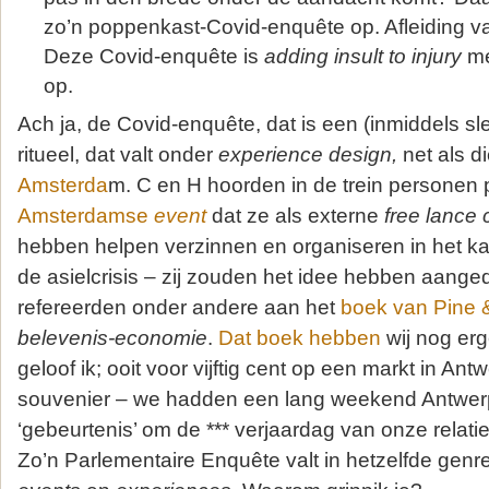
zo’n poppenkast-Covid-enquête op. Afleiding v
Deze Covid-enquête is
adding insult to injury
me
op.
Ach ja, de Covid-enquête, dat is een (inmiddels slee
ritueel, dat valt onder
experience design,
net als d
Amsterda
m. C en H hoorden in de trein personen p
Amsterdamse
event
dat ze als externe
free lance 
hebben helpen verzinnen en organiseren in het k
de asielcrisis – zij zouden het idee hebben aange
refereerden onder andere aan het
boek van Pine 
belevenis-economie
.
Dat boek hebben
wij nog erg
geloof ik; ooit voor vijftig cent op een markt in An
souvenier – we hadden een lang weekend Antwer
‘gebeurtenis’ om de *** verjaardag van onze relati
Zo’n Parlementaire Enquête valt in hetzelfde genr