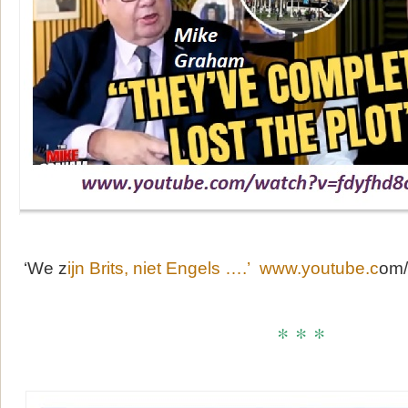
‘We z
ijn Brits, niet Engels ….’ www.youtube.c
om/
* * *