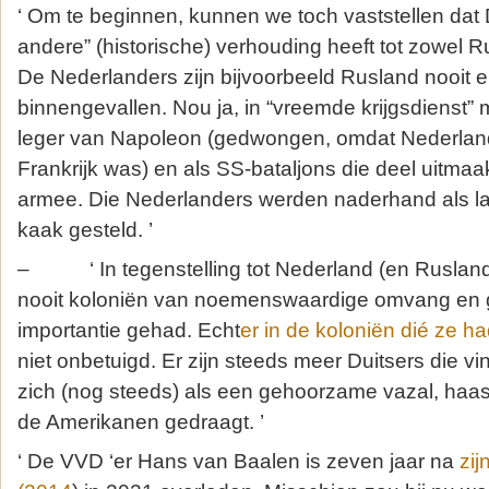
‘ Om te beginnen, kunnen we toch vaststellen dat 
andere” (historische) verhouding heeft tot zowel 
De Nederlanders zijn bijvoorbeeld Rusland nooit e
binnengevallen. Nou ja, in “vreemde krijgsdienst” m
leger van Napoleon (gedwongen, omdat Nederland
Frankrijk was) en als SS-bataljons die deel uitmaa
armee. Die Nederlanders werden naderhand als l
kaak gesteld. ’
– ‘ In tegenstelling tot Nederland (en Rusland?
nooit koloniën van noemenswaardige omvang en g
importantie gehad. Echt
er in de koloniën dié ze h
niet onbetuigd. Er zijn steeds meer Duitsers die v
zich (nog steeds) als een gehoorzame vazal, haast
de Amerikanen gedraagt. ’
‘ De VVD ‘er Hans van Baalen is zeven jaar na
zi