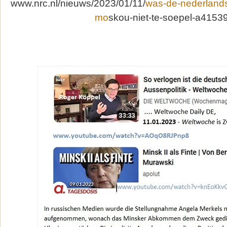
www.nrc.nl/nieuws/2023/01/11/
was-de-nederland
mo
skou-niet-te-soepel-a4153