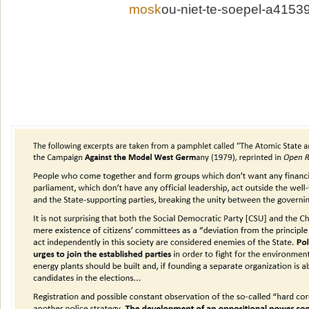
mosk
ou-niet-te-soepel-a4153