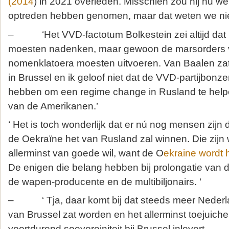
(2014
) in 2021 overleden. Misschien zou hij nu wel
optreden hebben genomen, maar dat weten we nie
– ‘Het VVD-factotum Bolkestein zei altijd dat 
moesten nadenken, maar gewoon de marsorders va
nomenklatoera moesten uitvoeren. Van Baalen zat
in Brussel en ik geloof niet dat de VVD-partijbon
hebben om een regime change in Rusland te helpe
van de Amerikanen.’
‘ Het is toch wonderlijk dat er nú nog mensen zijn 
de Oekraïne het van Rusland zal winnen. Die zijn w
allerminst van goede wil, want de O
ekraine wordt 
De enigen die belang hebben bij prolongatie van d
de wapen-producente en de multibiljonairs. ‘
– ‘ Tja, daar komt bij dat steeds meer Nederl
van Brussel zat worden en het allerminst toejuich
voortdurend soevereiniteit bij Brussel inlevert.