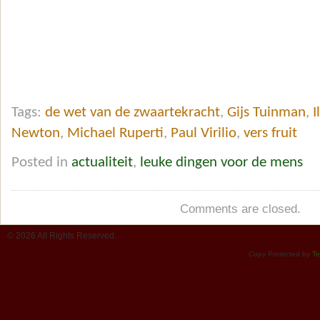
Tags:
de wet van de zwaartekracht
,
Gijs Tuinman
,
I
Newton
,
Michael Ruperti
,
Paul Virilio
,
vers fruit
Posted in
actualiteit
,
leuke dingen voor de mens
Comments are closed.
© 2026 All Rights Reserved.
Copy Protected by
Te