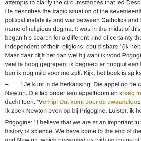
attempts to clarify the circumstances that led Desc
He describes the tragic situation of the seventeent
political instability and war between Catholics and 
name of religious dogma. It was in the midst of this
began his search for a different kind of certainty t
independent of their religions, could share.’ (Ik he
Maar daar blijft het dan wel bij want ik vond Prigog
veel te hoog gegrepen; ik begreep er hooguit een
ben ik nog mild voor me zelf. Kijk, het boek is spiks
– ‘ Je kunt in de herkansing. Die appel op de cov
Newton. Die lag onder een appelboom en k
reeg fr
dacht toen: “V
erhip! Dat komt door de zwaartekra
c
Ik zoek Newton even op bij Prigogine. Luister, ik h
Prigogine: ‘ I believe that we are at an important tu
history of science. We have come to the end of th
and Newton, which presented us with an image of a