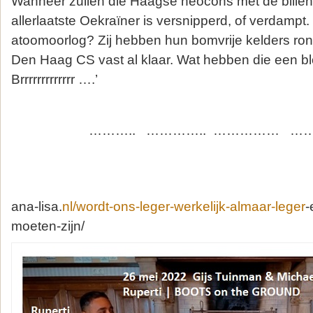
Wanneer zullen die Haagse neocons met de billen
allerlaatste Oekraïner is versnipperd, of verdampt.
atoomoorlog? Zij hebben hun bomvrije kelders ro
Den Haag CS vast al klaar. Wat hebben die een b
Brrrrrrrrrrrrr ….’
……….. ………….. …………… …
ana-lisa.
nl/wordt-ons-leger-werkelijk-almaar-leger
-
moeten-zijn/