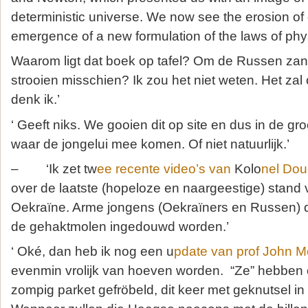
deterministic universe. We now see the erosion of
emergence of a new formulation of the laws of phys
Waarom ligt dat boek op tafel? Om de Russen zan
strooien misschien? Ik zou het niet weten. Het zal
denk ik.’
‘ Geeft niks. We gooien dit op site en dus in de g
waar de jongelui mee komen. Of niet natuurlijk.’
– ‘Ik zet tw
ee recente video’s van
Kolo
nel Dou
over de laatste (hopeloze en naargeestige) stand 
Oekraïne. Arme jongens (Oekraïners en Russen) 
de gehaktmolen ingedouwd worden.’
‘ Oké, dan heb ik nog een u
pdate van prof John 
evenmin vrolijk van hoeven worden. “Ze” hebben 
zompig parket gefröbeld, dit keer met geknutsel in