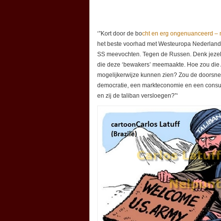
‘”Kort door de bo
cht en erg ongenuanceerd – m
het beste voorhad met Westeuropa Nederland 
SS meevochten. Tegen de Russen. Denk jezelf 
die deze ‘bewakers’ meemaakte. Hoe zou die A
mogelijkerwijze kunnen zien? Zou de doorsnee
democratie, een markteconomie en een consu
en zij de taliban versloegen?”‘