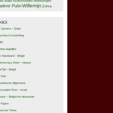
tiek analist
verdienmodellen
verkiezingen
Willemijn
adimir Putin
Zohra
INKS
l Jazeera – Qatar
na-lisa.nl zusterblog
BC
hina dagelijks
e Standaard – België
emocracy Now! – nieuws
eTijd – België
l País
rankfurter Allgemeine
erusalem Post – Israel
nack – Belgische nieuwssite
e Figaro
oscow Times