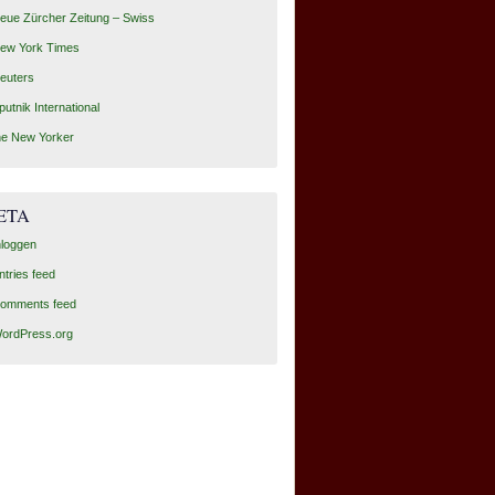
eue Zürcher Zeitung – Swiss
ew York Times
euters
putnik International
he New Yorker
ETA
nloggen
ntries feed
omments feed
ordPress.org