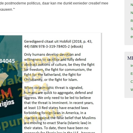
 de postmoderne politicus, daar kan me dunkt eenieder creatief mee
N
 kauwen.”‘
N
R
S
t
M
I
E
C
W