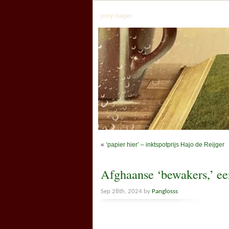
jerry mager
«
‘papier hier’ – inktspotprijs Hajo de Reijger
Afghaanse ‘bewakers,’ ee
Sep 28th, 2024 by
Panglosss