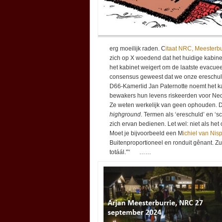
erg moeilijk raden. C
itaat NRC, Meesterbu
zich op X woedend dat het huidige kabinet
het kabinet weigert om de laatste evacuees
consensus geweest dat we onze ereschu
D66-Kamerlid Jan Paternotte noemt het ka
bewakers hun levens riskeerden voor Ned
Ze weten werkelijk van geen ophouden. Daa
highground
. Termen als ‘ereschuld’ en ‘s
zich ervan bedienen. Let wel: niet als he
Moet je bijvoorbeeld een M
ichiel van Nis
Buitenproportioneel en ronduit gênant. Zul
totáál.'”‘ ……