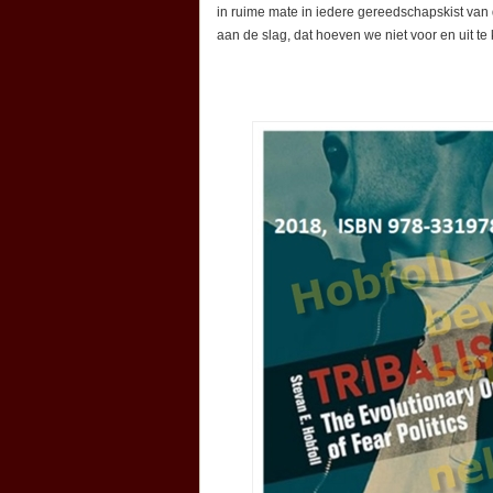
in ruime mate in iedere gereedschapskist van
aan de slag, dat hoeven we niet voor en uit te