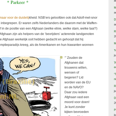
* Parkeer *
a
M
a
aar voor de duidelij
kheid: NSB’ers geloofden ook dat Adolf-met-snor
D
inbegrepen. Er waren zelfs Nederlanders die daarom met de Waffen-
a
in de positie van een Afghaan (welke etnie, welke stam, welke taal?)
R
fghaan zijn als helpers van de ‘bevrijders’ acterende landgenoten
2
 Afghaan werkelijk ooit hebben gedacht en gehoopt dat hij
M
mptieparadijs kreeg, als de Amerikanen en hun trawanten wonnen
‘
j
‘” Zouden de
‘
Afghanen dat
e
trouwens willen,
wensen of
‘
begeren? Lid
n
worden van de EU
R
en de NAVO?
j
Daar zou iedere
Afghaan vast een
D
moord voor doen!
2
Je kunt zonder
P
kijken bevroeden
j