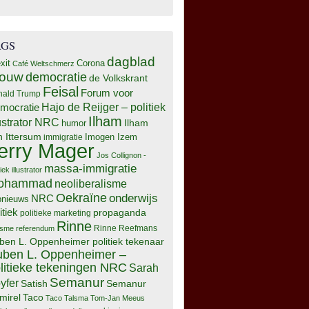
AGS
dagblad
xit
Corona
Café Weltschmerz
rouw
democratie
de Volkskrant
Feisal
Forum voor
nald Trump
Hajo de Reijger – politiek
mocratie
Ilham
lustrator NRC
Ilham
humor
n Ittersum
Imogen Izem
immigratie
erry Mager
Jos Collignon -
massa-immigratie
tiek illustrator
ohammad
neoliberalisme
Oekraïne
onderwijs
NRC
pnieuws
itiek
propaganda
politieke marketing
Rinne
isme
referendum
Rinne Reefmans
ben L. Oppenheimer politiek tekenaar
ben L. Oppenheimer –
litieke tekeningen NRC
Sarah
Semanur
yfer
Semanur
Satish
mirel
Taco
Taco Talsma
Tom-Jan Meeus