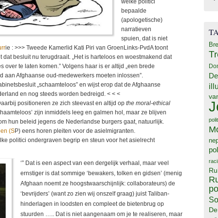
welke politici
bepaalde
(apologetische)
narratieven
T
spuien, dat is niet
Bre
rr
ie : >>> Tweede Kamerlid Kati Piri van GroenLinks-PvdA toont
T
 dat besluit nu terugdraait. „Het is harteloos en woestmakend dat
 over te laten komen.” Volgens haar is er altijd „een brede
Do
ld aan Afghaanse oud-medewerkers moeten inlossen”.
De
binetsbesluit „schaamteloos” en wijst erop dat de Afghaanse
il
erland en nog steeds worden bedreigd. < < <
va
J
rbij positioneren ze zich steevast en altijd op
the moral-ethical
chaamteloos’ zijn inmiddels leeg en galmen hol, maar ze blijven
poli
t om hun beleid jegens de Nederlandse burgers gaat, natuurlijk.
M
pen (S
P) eens horen pleiten voor de asielmigranten.
ke politici ondergraven begrip en steun voor het asielrecht
ne
pol
rac
‘” Dat is een aspect van een dergelijk verhaal, maar veel
Ru
ernstiger is dat sommige ‘bewakers, tolken en gidsen’ (menig
Ru
Afghaan noemt ze hoogstwaarschijnlijk: collaborateurs) de
po
‘bevrijders’ (want zo zien wij onszelf graag) juist Taliban-
So
hinderlagen in loodsten en compleet de bietenbrug op
De
stuurden ….. Dat is niet aangenaam om je te realiseren, maar