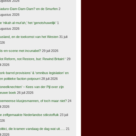
ugustus 2026
aduro-Dam-Dam-Dam? en de Smurfen
2
ugustus 2026
e ‘nikah al-mut’ah,’ het ‘genotshuwelijk’
1
ugustus 2026
usland, en de toekomst van het Westen
31 juli
026
is-en-scene met incunabel?
29 juli 2026
Not Reform, not Restore, but: Rewind Britain! ‘
29
uli 2026
pork-barrel provisions’ & ‘omnibus legislation’ en
en politieke faction potpourri
28 juli 2026
Toneelknechten’ – Kees van der Pijl over zijn
ieuwe boek
26 juli 2026
oemeense klusjesmannen, of toch maar niet?
24
uli 2026
e zelfgemaakte Nederlandse stikstoffuik
23 juli
026
olitici, die kramen vandaag de dag wat uit…..
21
uli 2026