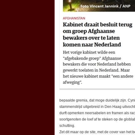
bepaalde gremia, dat moge duidelijk zijn. Cyni
stammenstrijd uitgebreid in Den Haag uitvochte
durft opmerken neersabelen en framen als rac
soortgenoten de loef af te steken op de globla
schutting.
Zet dit maar op de site, met de cover van het 