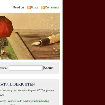
Feed on
Posts
Comments
rch for:
AATSTE BERICHTEN
erbrande grond kopen in Argentinië?
7 augustus
026
Power Brokers’ in de polder: een handleiding
5