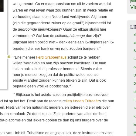
poli
wel gebeurd. Ga er maar aanstaan om uit te zoeken wie dat
Vl
waren en wat ervan waar zou kunnen zijn. In welke relatie en
verhouding staan de in Nederland verblijvende Afghanen
(zijn die gegarandeerd zuiver op de graat?) bijvoorbeeld tot
L
de ge
groomde
nieuwkomers? Gaan ze elkaar straks hier
a
vermoorden? Wat kan de
collateral damage
dan zijn?
Blijkbaar leren politici niet – denk eens aan IS-strijders (en IS-
a
bruiden) die hier frank en vrij rond zouden banjeren.”‘
B
‘”Ene meneer
Ferd Grapperhaus
schijnt ze te hebben
C
willen ‘vergeven en aan zijn boezem koesteren.’ De man
d
is dan ook subiet tot professor benoemd. Steeds vaker
hoor je mensen zeggen dat de politici weleens onze
D
ergste vijanden zouden kunnen blijken te zijn. Dat is ook
D
bepaald geen vrolijke boodschap.”‘
e
‘” Blijkbaar is het asielcircus een profijtelijke business voor
F
ci tot op het bot. Denk aan de recente re
llen tussen Eritreeër
s die hun
n. Niets van leren natuurlijk; negeren, en iedereen die er iets over
J
ist en xenofoob. Zo doen ze dat. Ze importeren van alles om hun
K
bla-platforms en dat lekkers gooien ze dan bij ons burgers over de
l
boek van Hobfoll. Tribalisme en angstpolitiek, deze instrumenten zitten
M