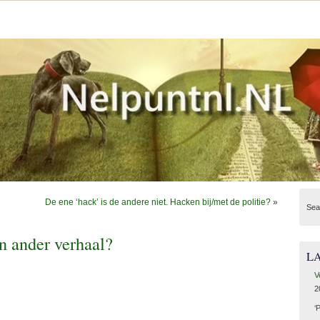
De ene ‘hack’ is de andere niet. Hacken bij/met de politie?
»
Sea
n ander verhaal?
L
V
2
‘