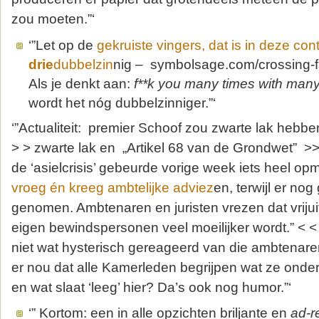
zou moeten.”‘
‘”Let op de
gekruiste vingers, dat is in deze con
drie
dubbelzin
nig – symbolsage.com/crossing-fi
Als je denkt aan:
f**k you many times with many
wordt het nóg dubbelzinniger.”‘
‘”Actualiteit: premier Schoof zou zwarte lak heb
> > zwarte lak en „Artikel 68 van de Grondwet” >
de ‘asielcrisis’ gebeurde vorige week iets heel opm
vroeg én kreeg ambtelijke adviez
en, terwijl er no
genomen. Ambtenaren en juristen vrezen dat vriju
eigen bewindspersonen veel moeilijker wordt.” < < 
niet wat hysterisch gereageerd van die ambtenar
er nou dat alle Kamerleden begrijpen wat ze ond
en wat slaat ‘leeg’ hier? Da’s ook nog humor.”‘
‘” Kortom: een in alle opzichten briljante en
ad-