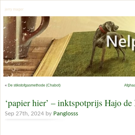
jerry mager
«
De stikstofgasmethode (Chabot)
Afghaa
‘papier hier’ – inktspotprijs Hajo de
Sep 27th, 2024 by
Panglosss