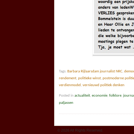
Tags:
Barbara Rijlaarsdam journalist NRC
,
democ
rendement
,
politieke winst
,
postmoderne politi
verdienmodel
,
vernieuwd politiek denken
Posted in
actualiteit
,
economie
,
folklore
,
journa
paljassen
© 2026 All Rights Reserved.