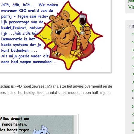
poli
Vl
L
a
a
B
C
d
D
D
terschap is FVD nooit geweest. Maar als ze het advies overneemt en de
e
r besluit met het huidige ledenaantal straks meer dan een half miljoen
F
J
K
l
M