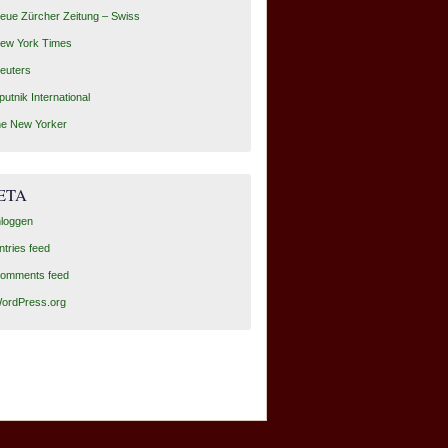
eue Zürcher Zeitung – Swiss
ew York Times
euters
putnik International
he New Yorker
ETA
nloggen
ntries feed
omments feed
ordPress.org