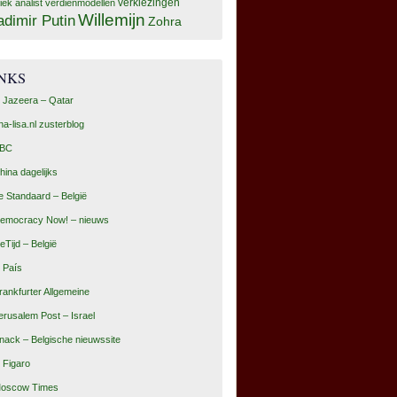
tiek analist
verdienmodellen
verkiezingen
Willemijn
adimir Putin
Zohra
INKS
l Jazeera – Qatar
na-lisa.nl zusterblog
BC
hina dagelijks
e Standaard – België
emocracy Now! – nieuws
eTijd – België
l País
rankfurter Allgemeine
erusalem Post – Israel
nack – Belgische nieuwssite
e Figaro
oscow Times