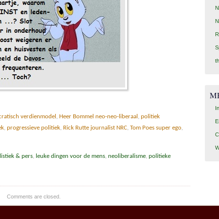
N
N
R
S
t
M
I
ratisch verdienmodel
,
Heer Bommel neo-neo-liberaal
,
politiek
E
ek
,
progressieve politiek
,
Rick Rutte journalist NRC
,
Tom Poes super ego
,
C
W
listiek & pers
,
leuke dingen voor de mens
,
neoliberalisme
,
politieke
Comments are closed.