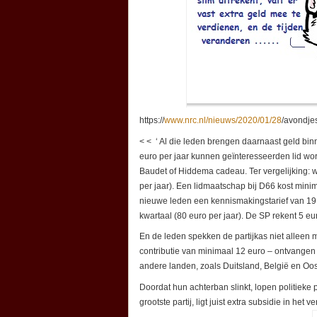
https://
www.nrc.nl/nieuws/2020/01/28
/avondje
< < ‘ Al die leden brengen daarnaast geld binn
euro per jaar kunnen geïnteresseerden lid wo
Baudet of Hiddema cadeau. Ter vergelijking: 
per jaar). Een lidmaatschap bij D66 kost mini
nieuwe leden een kennismakingstarief van 19,9
kwartaal (80 euro per jaar). De SP rekent 5 eu
En de leden spekken de partijkas niet alleen 
contributie van minimaal 12 euro – ontvangen 
andere landen, zoals Duitsland, België en Oost
Doordat hun achterban slinkt, lopen politieke
grootste partij, ligt juist extra subsidie in het ve