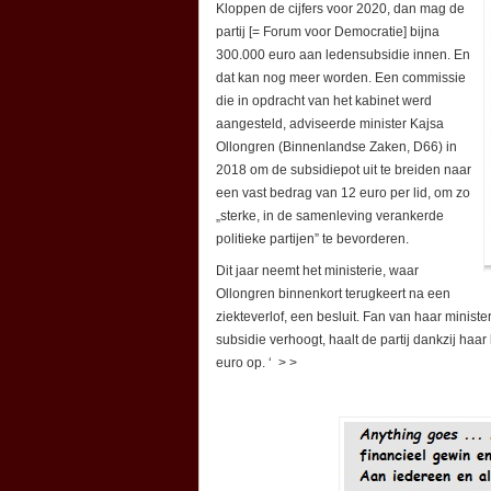
Kloppen de cijfers voor 2020, dan mag de
partij [= Forum voor Democratie] bijna
300.000 euro aan ledensubsidie innen. En
dat kan nog meer worden. Een commissie
die in opdracht van het kabinet werd
aangesteld, adviseerde minister Kajsa
Ollongren (Binnenlandse Zaken, D66) in
2018 om de subsidiepot uit te breiden naar
een vast bedrag van 12 euro per lid, om zo
„sterke, in de samenleving verankerde
politieke partijen” te bevorderen.
Dit jaar neemt het ministerie, waar
Ollongren binnenkort terugkeert na een
ziekteverlof, een besluit. Fan van haar minis
subsidie verhoogt, haalt de partij dankzij haa
euro op. ‘ > >