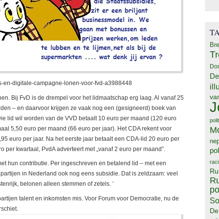
T
Bre
T
Do
De
s-en-digitale-campagne-lonen-voor-fvd-a3988448
il
va
en. Bij FvD is de drempel voor het lidmaatschap erg laag. Al vanaf 25
J
rden – en daarvoor krijgen ze vaak nog een (gesigneerd) boek van
wie lid wil worden van de VVD betaalt 10 euro per maand (120 euro
poli
M
maal 5,50 euro per maand (66 euro per jaar). Het CDA rekent voor
5 euro per jaar. Na het eerste jaar betaalt een CDA-lid 20 euro per
ne
ro per kwartaal, PvdA adverteert met „vanaf 2 euro per maand”.
pol
rac
met hun contributie. Per ingeschreven en betalend lid – met een
Ru
partijen in Nederland ook nog eens subsidie. Dat is zeldzaam: veel
Ru
enrijk, belonen alleen stemmen of zetels. ‘
po
 partijen talent en inkomsten mis. Voor Forum voor Democratie, nu de
So
rschiet.
De