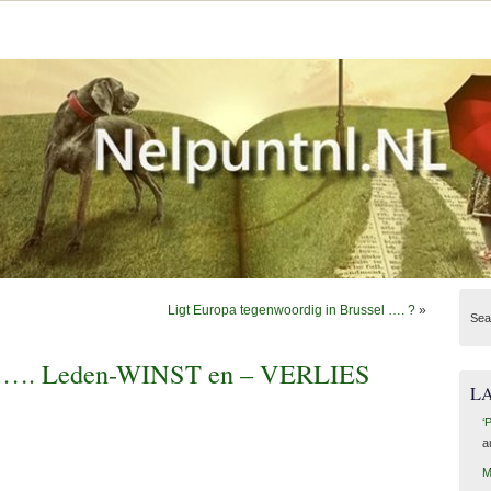
Ligt Europa tegenwoordig in Brussel …. ?
»
Sea
l …. Leden-WINST en – VERLIES
L
‘
a
M