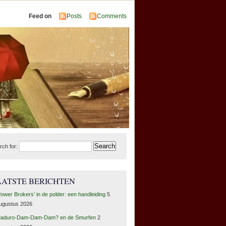
Feed on
Posts
Comments
rch for:
AATSTE BERICHTEN
Power Brokers’ in de polder: een handleiding
5
ugustus 2026
aduro-Dam-Dam-Dam? en de Smurfen
2