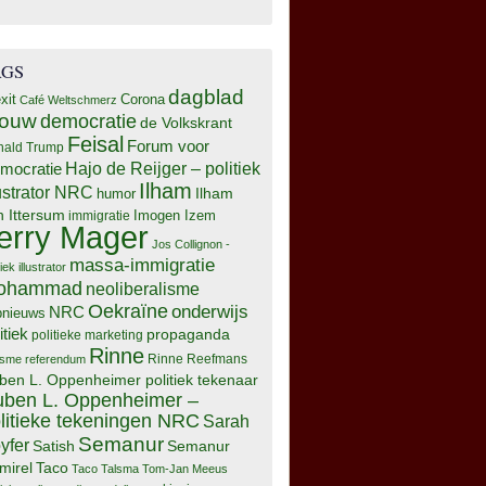
AGS
dagblad
xit
Corona
Café Weltschmerz
rouw
democratie
de Volkskrant
Feisal
Forum voor
nald Trump
Hajo de Reijger – politiek
mocratie
Ilham
lustrator NRC
Ilham
humor
n Ittersum
Imogen Izem
immigratie
erry Mager
Jos Collignon -
massa-immigratie
tiek illustrator
ohammad
neoliberalisme
Oekraïne
onderwijs
NRC
pnieuws
itiek
propaganda
politieke marketing
Rinne
isme
referendum
Rinne Reefmans
ben L. Oppenheimer politiek tekenaar
ben L. Oppenheimer –
litieke tekeningen NRC
Sarah
Semanur
yfer
Semanur
Satish
mirel
Taco
Taco Talsma
Tom-Jan Meeus