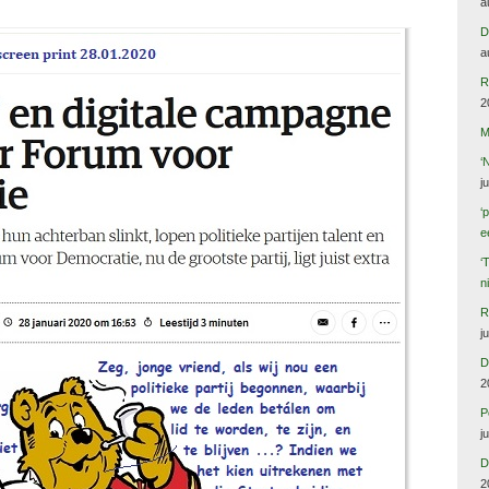
a
D
a
R
2
M
‘
j
‘
e
‘
n
R
j
D
2
P
j
D
2