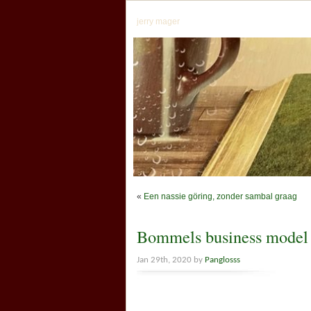
jerry mager
«
Een nassie göring, zonder sambal graag
Bommels business mode
Jan 29th, 2020 by
Panglosss