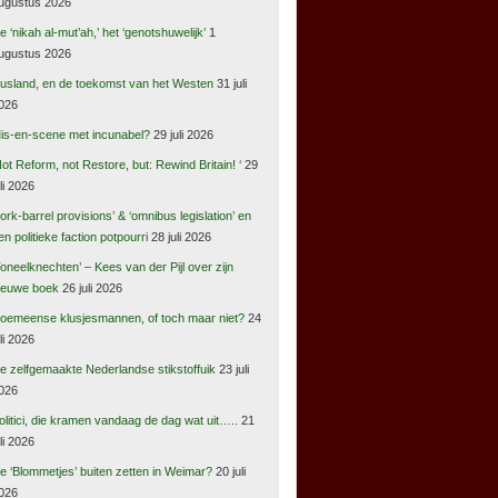
ugustus 2026
e ‘nikah al-mut’ah,’ het ‘genotshuwelijk’
1
ugustus 2026
usland, en de toekomst van het Westen
31 juli
026
is-en-scene met incunabel?
29 juli 2026
Not Reform, not Restore, but: Rewind Britain! ‘
29
uli 2026
pork-barrel provisions’ & ‘omnibus legislation’ en
en politieke faction potpourri
28 juli 2026
Toneelknechten’ – Kees van der Pijl over zijn
ieuwe boek
26 juli 2026
oemeense klusjesmannen, of toch maar niet?
24
uli 2026
e zelfgemaakte Nederlandse stikstoffuik
23 juli
026
olitici, die kramen vandaag de dag wat uit…..
21
uli 2026
e ‘Blommetjes’ buiten zetten in Weimar?
20 juli
026