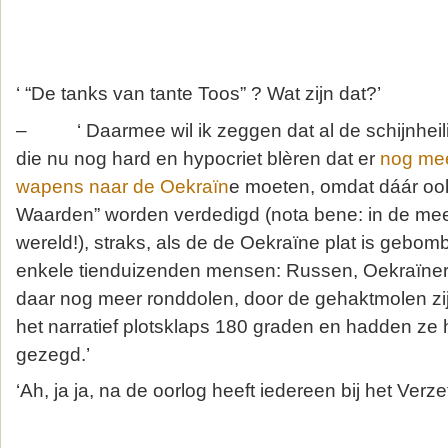
‘ “De tanks van tante Toos” ? Wat zijn dat?’
– ‘ Daarmee wil ik zeggen dat al de schijnheili
die nu nog hard en hypocriet blèren dat er
nog mee
wapens naar de Oekraïn
e moeten, omdat dáár ook
Waarden” worden verdedigd (nota bene: in de mees
wereld!), straks, als de de Oekraïne plat is gebo
enkele tienduizenden mensen: Russen, Oekraïner
daar nog meer ronddolen, door de gehaktmolen zi
het narratief plotsklaps 180 graden en hadden ze he
gezegd.’
‘Ah, ja ja, na de oorlog heeft iedereen bij het Verze