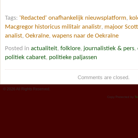
Tags:
'Redacted' onafhankelijk nieuwsplatform
,
kol
Macgregor historicus militair analistr
,
majoor Scott 
analist
,
Oekraïne
,
wapens naar de Oekraïne
Posted in
actualiteit
,
folklore
,
journalistiek & pers
,
politiek cabaret
,
politieke paljassen
Comments are closed.
© 2026 All Rights Reserved.
Copy Protected by
Te