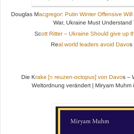
Douglas M
acgregor: Putin Winter Offensive Wil
War, Ukraine Must Understand 
Sc
ott Ritter – Ukraine Should give up t
Re
al world leaders avoid Davo
s
Die K
rake [= reuzen-octopus] von Davo
s – 
Weltordnung verändert | Miryam Muhm