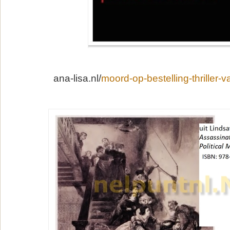
ana-lisa.nl/
moord-op-bestelling-thriller-v