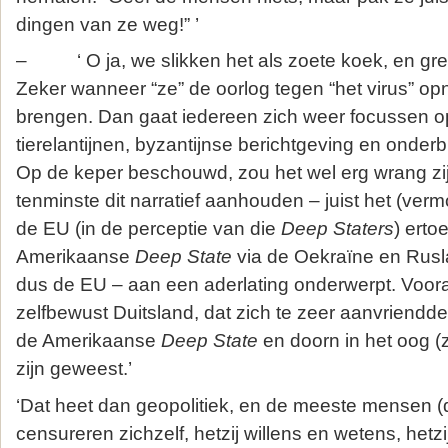
dingen van ze weg!” ’
– ‘ O ja, we slikken het als zoete koek, en gret
Zeker wanneer “ze” de oorlog tegen “het virus” opn
brengen. Dan gaat iedereen zich weer focussen 
tierelantijnen, byzantijnse berichtgeving en onder
Op de keper beschouwd, zou het wel erg wrang zij
tenminste dit narratief aanhouden – juist het (ver
de EU (in de perceptie van die
Deep Staters
) erto
Amerikaanse
Deep State
via de Oekraïne en Rusl
dus de EU – aan een aderlating onderwerpt. Voor
zelfbewust Duitsland, dat zich te zeer aanvriend
de Amerikaanse
Deep State
en doorn in het oog (z
zijn geweest.’
‘Dat heet dan geopolitiek, en de meeste mensen (de
censureren zichzelf, hetzij willens en wetens, hetzi