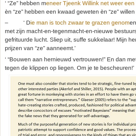
‘ “Ze” hebben m
eneer Tjeenk Willink net weer een p
èn “ze” hebben een kwaad geweten èn “ze” willen 
– ‘ D
ie man is toch zwaar te grazen genom
en
met zijn macht-en-tegenmacht-en-nieuwe bestuursc
gefrituurde lucht. Sliep uit, suffe sukkelaar! Mijn h
prijzen van “ze” aanneemt.’
‘ “Bouwen aan hernieuwd vertrouwen!” En dan m
tegen de klippen op liegen. Om je te bescheuren!’