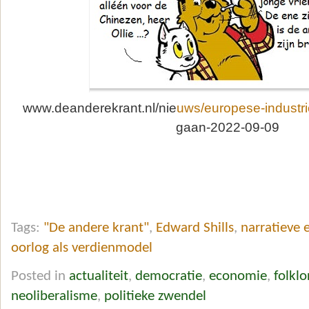
www.deanderekrant.nl/nie
uws/europese-industrie
gaan-2022-09-09
Tags:
"De andere krant"
,
Edward Shills
,
narratieve
oorlog als verdienmodel
Posted in
actualiteit
,
democratie
,
economie
,
folklo
neoliberalisme
,
politieke zwendel