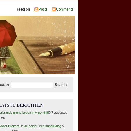
Feed on
Posts
Comments
rch for:
AATSTE BERICHTEN
erbrande grond kopen in Argentinië?
7 augustus
026
Power Brokers’ in de polder: een handleiding
5