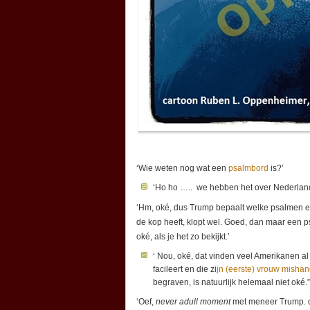
‘Wie weten nog wat een
psalmbord
is?’
‘Ho ho ….. we hebben het over Nederlan
‘Hm, oké, dus Trump bepaalt welke psalmen 
de kop heeft, klopt wel. Goed, dan maar een 
oké, als je het zo bekijkt.’
‘ Nou, oké, dat vinden veel Amerikanen al
facileert en die zi
jn (eerste) vrouw mishand
begraven, is natuurlijk helemaal niet oké.”
‘Oef,
never adull moment
met meneer Trump. dat