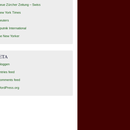
eue Zürcher Zeitung – Swiss
ew York Times
euters
putnik International
he New Yorker
ETA
nloggen
ntries feed
omments feed
ordPress.org