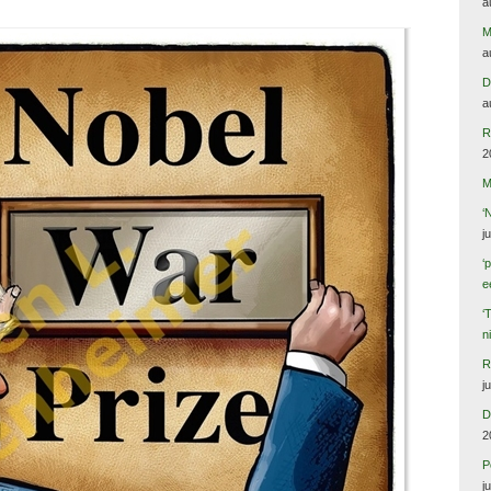
a
M
a
D
a
R
2
M
‘
j
‘
e
‘
n
R
j
D
2
P
j