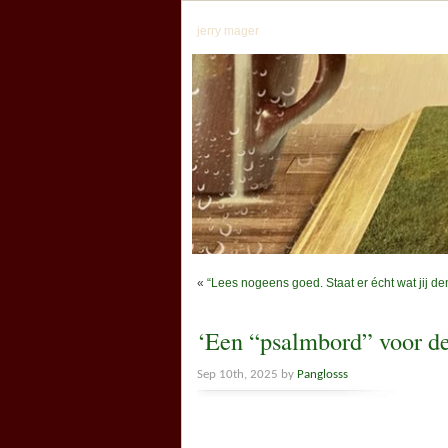
jerry mager
«
“Lees nogeens goed. Staat er écht wat jij den
‘Een “psalmbord” voor d
Sep 10th, 2025 by
Panglosss