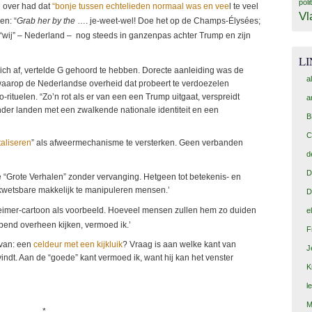
poli
l over had dat
“bonje tussen echtelieden normaal was en vee
l te veel
Vl
en: “
Grab her by the
…. je-weet-wel! Doe het op de Champs-Élysées;
“wij” – Nederland – nog steeds in ganzenpas achter Trump en zijn
L
zich af, vertelde G gehoord te hebben. Dorecte aanleiding was de
a
aarop de Nederlandse overheid dat probeert te verdoezelen
rituelen. “Zo’n rot als er van een een Trump uitgaat, verspreidt
a
onder landen met een zwalkende nationale identiteit en een
B
C
aliseren
” als afweermechanisme te versterken. Geen verbanden
d
D
de “Grote Verhalen” zonder vervanging. Hetgeen tot betekenis- en
 kwetsbare makkelijk te manipuleren mensen.’
D
imer-cartoon als voorbeeld. Hoeveel mensen zullen hem zo duiden
e
jpend overheen kijken, vermoed ik.’
F
 van: een
celdeur met een kijkluik
? Vraag is aan welke kant van
J
indt. Aan de “goede” kant vermoed ik, want hij kan het venster
K
l
M
*