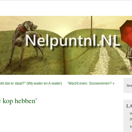
kt dat er staat?” (Wij-water en A-water)
‘Wacht even. Souvereinen?
»
Sea
e kop hebben’
L
V
2
‘