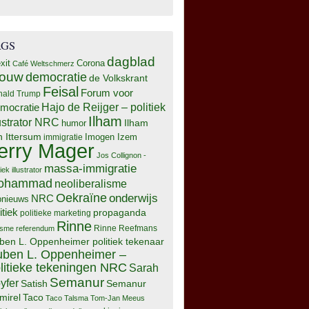
AGS
dagblad
xit
Corona
Café Weltschmerz
rouw
democratie
de Volkskrant
Feisal
Forum voor
nald Trump
Hajo de Reijger – politiek
mocratie
Ilham
lustrator NRC
Ilham
humor
n Ittersum
Imogen Izem
immigratie
erry Mager
Jos Collignon -
massa-immigratie
tiek illustrator
ohammad
neoliberalisme
Oekraïne
onderwijs
NRC
pnieuws
itiek
propaganda
politieke marketing
Rinne
isme
referendum
Rinne Reefmans
ben L. Oppenheimer politiek tekenaar
ben L. Oppenheimer –
litieke tekeningen NRC
Sarah
Semanur
yfer
Semanur
Satish
mirel
Taco
Taco Talsma
Tom-Jan Meeus