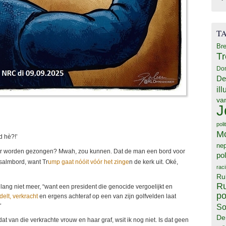
T
Bre
T
Do
De
il
va
J
poli
M
d hè?!’
ne
er worden gezongen? Mwah, zou kunnen. Dat de man een bord voor
pol
psalmbord, want Tr
ump gaat nóóit vóór het zinge
n de kerk uit. Oké,
rac
Ru
Ru
 lang niet meer, “want een president die genocide vergoelijkt en
po
elt, verkracht
en ergens achteraf op een van zijn golfvelden laat
‘
So
De
 van die verkrachte vrouw en haar graf, wsit ik nog niet. Is dat geen