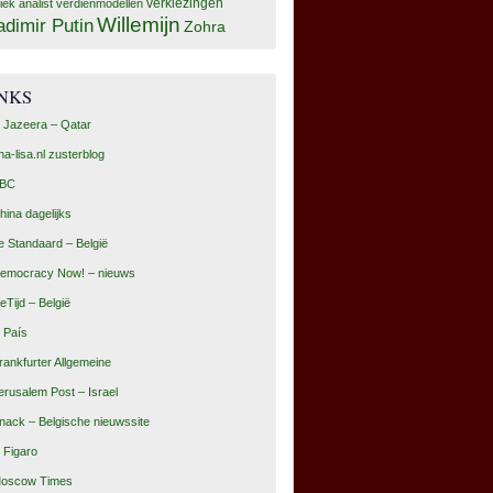
tiek analist
verdienmodellen
verkiezingen
Willemijn
adimir Putin
Zohra
INKS
l Jazeera – Qatar
na-lisa.nl zusterblog
BC
hina dagelijks
e Standaard – België
emocracy Now! – nieuws
eTijd – België
l País
rankfurter Allgemeine
erusalem Post – Israel
nack – Belgische nieuwssite
e Figaro
oscow Times