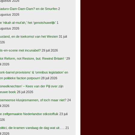
ugustus 2026
aduro-Dam-Dam-Dam? en de Smurfen
2
ugustus 2026
e ‘nikah al-mut’ah,’ het ‘genotshuwelijk’
1
ugustus 2026
usland, en de toekomst van het Westen
31 juli
026
is-en-scene met incunabel?
29 juli 2026
Not Reform, not Restore, but: Rewind Britain! ‘
29
uli 2026
pork-barrel provisions’ & ‘omnibus legislation’ en
en politieke faction potpourri
28 juli 2026
Toneelknechten’ – Kees van der Pijl over zijn
ieuwe boek
26 juli 2026
oemeense klusjesmannen, of toch maar niet?
24
uli 2026
e zelfgemaakte Nederlandse stikstoffuik
23 juli
026
olitici, die kramen vandaag de dag wat uit…..
21
uli 2026