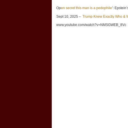
Op
en secret this man is a pedophile
’: Epstein
Sept 10, 2025 –
Trump Knew Exactly Who & W
www.youtube.com/watch?v=NMSGWEB_8Vc