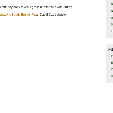
N
’s birthday book reveals gross relationship with Trump
N
hat His Buddy Epstein Wa
s, David Cay Johnston –
R
S
t
M
I
E
C
W