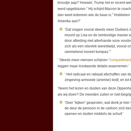
broodje aap? Hoewel, Trump het er recent we
werd opgeblazen.” Hij schijnt Macron te coach
dan weet iedereen wie de baas is.” Hobbelen 
Amerika aan?’
‘Dat vragen vooral steeds meer Duitsers 
moord op Lisa en de lamlendige manier w
door afleiding met allerhande voze voodoo-
zich als een olievlek wereldwijd, vooral 
rammelend moreel kompas.”‘
‘ Steeds meer mensen schijnen “
compartiment
leggen maar losstaande details waarnemen.’
‘ Het radicaal en rabiaat afschaffen van 
zingeving-armoede (anemie) leidt, en tot
‘Neem het lezen en duiden van deze Oppenhe
als wij doen? De meesten zullen er niet-begri
‘Over “kijken” gesprolen, wat denk je hier
de deur de persoon in de cartoon zich bev
openen en sluiten middels de schuif.’