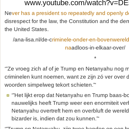
www.youtube.com/watch?v=D
Ne
ver has a president so repeatedly and openly 
disrespect for the law, the Constitution and the dem
the United States.
/ana-lisa.nl/de-c
riminele-onder-en-bovenwereld
na
adloos-in-elkaar-over/
*
‘”Ze vroeg zich af of je Trump en Netanyahu nog 
criminelen kunt noemen, want ze zijn zó ver over 
woorden simpelweg tekort schieten.”‘
‘”Het lijkt erop dat Netanyahu en Trump baas-
nauwelijks heeft Trump weer een enormiteit ver
Netanyahu overtreft hem en overbluft de wereld
bizarder is, indien dat zou kunnen.”‘
‘”Trump en Netanyahu, zijn twee handen op een b