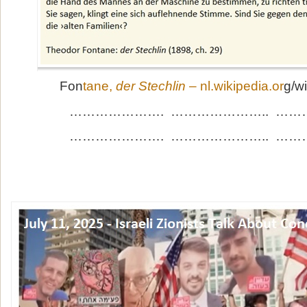
Fon
tane,
der Stechlin
– nl.wikipedia.or
g/w
…………………. ………………….. ……
…………………. ………………….. ……