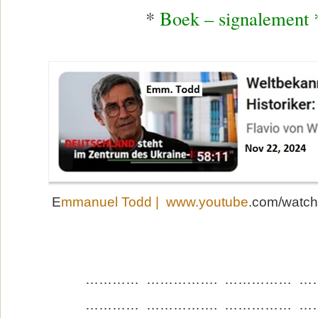
*
Boek – signalement 
E
mmanuel Todd | www.youtube
.com/watc
………… ……………. …………… …
………… ……………. …………… …