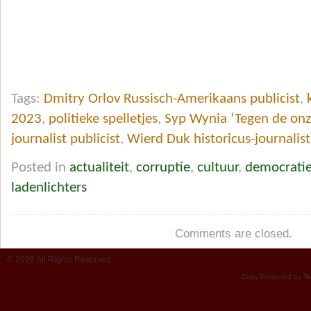
Tags:
Dmitry Orlov Russisch-Amerikaans publicist
,
2023
,
politieke spelletjes
,
Syp Wynia ‘Tegen de onz
journalist publicist
,
Wierd Duk historicus-journalist
Posted in
actualiteit
,
corruptie
,
cultuur
,
democrati
ladenlichters
Comments are closed.
© 2026 All Rights Reserved.
Copy Protected by
Te