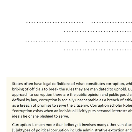
…………………. ……………
……………………..
………………… ……………
……………………..