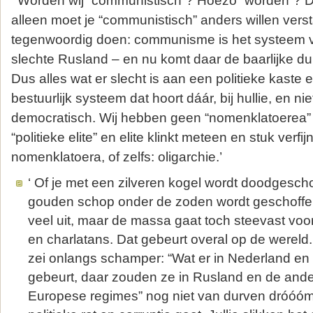
‘ Worden wij “communistisch”? Hoezo “wórden”? Da
alleen moet je “communistisch” anders willen vers
tegenwoordig doen: communisme is het systeem v
slechte Rusland – en nu komt daar de baarlijke duiv
Dus alles wat er slecht is aan een politieke kaste e
bestuurlijk systeem dat hoort dáár, bij hullie, en niet
democratisch. Wij hebben geen “nomenklatoerea”
“politieke elite” en elite klinkt meteen en stuk verfi
nomenklatoera, of zelfs: oligarchie.’
‘ Of je met een zilveren kogel wordt doodgesc
gouden schop onder de zoden wordt geschoffel
veel uit, maar de massa gaat toch steevast voo
en charlatans. Dat gebeurt overal op de werel
zei onlangs schamper: “Wat er in Nederland en
gebeurt, daar zouden ze in Rusland en de ander
Europese regimes” nog niet van durven dróóóm