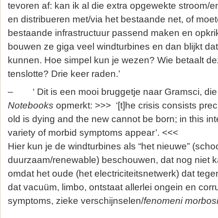
tevoren af: kan ik al die extra opgewekte stroom/en
en distribueren met/via het bestaande net, of moe
bestaande infrastructuur passend maken en opkri
bouwen ze giga veel windturbines en dan blijkt dat
kunnen. Hoe simpel kun je wezen? Wie betaalt de
tenslotte? Drie keer raden.’
– ‘ Dit is een mooi bruggetje naar Gramsci, die 
Notebooks
opmerkt: >>> ‘[t]he crisis consists preci
old is dying and the new cannot be born; in this in
variety of morbid symptoms appear’. <<<
Hier kun je de windturbines als “het nieuwe” (sch
duurzaam/renewable) beschouwen, dat nog niet k
omdat het oude (het electriciteitsnetwerk) dat tegen
dat vacuüm, limbo, ontstaat allerlei ongein en corr
symptoms, zieke verschijnselen/
fenomeni morbos