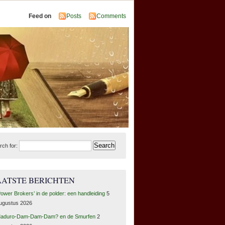
Feed on
Posts
Comments
rch for:
AATSTE BERICHTEN
Power Brokers’ in de polder: een handleiding
5
ugustus 2026
aduro-Dam-Dam-Dam? en de Smurfen
2