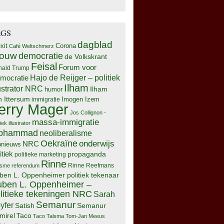
AGS
dagblad
xit
Corona
Café Weltschmerz
rouw
democratie
de Volkskrant
Feisal
Forum voor
nald Trump
Hajo de Reijger – politiek
mocratie
Ilham
lustrator NRC
Ilham
humor
n Ittersum
Imogen Izem
immigratie
erry Mager
Jos Collignon -
massa-immigratie
tiek illustrator
ohammad
neoliberalisme
Oekraïne
onderwijs
NRC
pnieuws
itiek
propaganda
politieke marketing
Rinne
isme
referendum
Rinne Reefmans
ben L. Oppenheimer politiek tekenaar
ben L. Oppenheimer –
litieke tekeningen NRC
Sarah
Semanur
yfer
Semanur
Satish
mirel
Taco
Taco Talsma
Tom-Jan Meeus