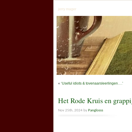
jerry mager
«
‘Useful idiots & tovenaarsleerlingen….’
Het Rode Kruis en grapp
Nov 25th, 2024 by
Panglosss