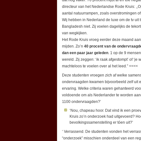
directeur van het Nederlandse Rode Kruis: ,,Op
aantal natuurrampen, zoals overstromingen of 
Wij hebben in Nederland de luxe om de tv uit 
Bangladesh niet. Zij voelen dagelijks de tek
van wegkijken.
Het Rode Kruis vroeg eerder deze maand aa
mijden. Zo’n
40 procent van de ondervraagde
dan een paar jaar geleden
. 1 op de 9 mensen
wereld. Zij zeggen: ‘ik raak afgestompt’ of ‘j
machteloos te voelen over al het leed.” <<<<
Deze studenten vroegen zich af welke samens
ondervraagden kwamen bijvoorbeeld zelf uit e
ervaring. Welke criteria waren gehanteerd v
voldoende om als Nederlander te worden aang
1100 ondervraagden?’
‘Nou, chapeau hoor. Dat vind ik een proev
Kruis zo’n onderzoek had uitgevoerd? Ho
bevolkingssamenstelling er tóen uit?’
‘ Verrassend. De studenten vonden het verra
“onderzoek” misschien onderdeel van een reg