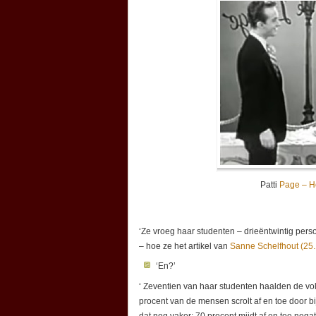
Patti
Page – H
‘Ze vroeg haar studenten – drieëntwintig perso
– hoe ze het artikel van
Sanne Schelfhout (25
‘En?’
‘ Zeventien van haar studenten haalden de vol
procent van de mensen scrolt af en toe door b
dat nog vaker: 70 procent mijdt af en toe nega