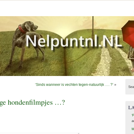
‘Sinds wanneer is vechten tegen-natuurlijk …. ?’
»
Sea
ige hondenfilmpjes …?
L
‘
a
M