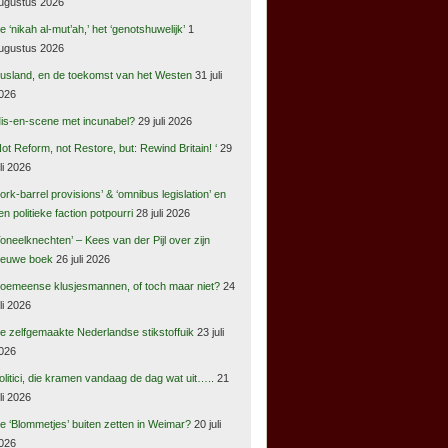
ugustus 2026
e ‘nikah al-mut’ah,’ het ‘genotshuwelijk’
1
ugustus 2026
usland, en de toekomst van het Westen
31 juli
026
is-en-scene met incunabel?
29 juli 2026
Not Reform, not Restore, but: Rewind Britain! ‘
29
uli 2026
pork-barrel provisions’ & ‘omnibus legislation’ en
en politieke faction potpourri
28 juli 2026
Toneelknechten’ – Kees van der Pijl over zijn
ieuwe boek
26 juli 2026
oemeense klusjesmannen, of toch maar niet?
24
uli 2026
e zelfgemaakte Nederlandse stikstoffuik
23 juli
026
olitici, die kramen vandaag de dag wat uit…..
21
uli 2026
e ‘Blommetjes’ buiten zetten in Weimar?
20 juli
026