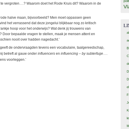
poli
, te vergroten….? Waarom doet het Rode Kruis dit? Waarom in de
Vl
rode halve maan, bijvoorbeeld? Men moet oppassen geen
 vind het verrassend dat deze jongelui blijkbaar nog zo kritisch
L
rankje hoop voor het onderwijs? Wat denk jij trouwens van
a
? Door bepaalde vragen te stellen, maak je mensen attent en
sschien nooit over hadden nagedacht.’
a
 geeft de ondervraagden tevens een vocabulaire, taalgereedschap,
B
ij betreft al gauw onder
influencers
en
influencing – by subterfuge
….
C
eens voorleggen.’
d
D
D
e
F
J
K
l
M