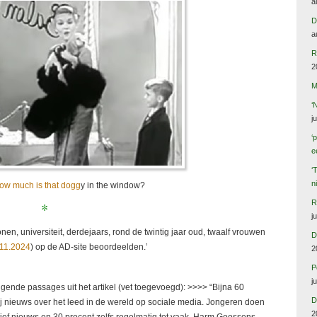
a
D
a
R
2
M
‘
j
‘
e
‘
n
ow much is that dogg
y in the window?
R
*
j
nen, universiteit, derdejaars, rond de twintig jaar oud, twaalf vrouwen
D
.11.2024
) op de AD-site beoordeelden.’
2
P
j
gende passages uit het artikel (vet toegevoegd): >>>> “Bijna 60
D
ij nieuws over het leed in de wereld op sociale media. Jongeren doen
2
tief nieuws en 30 procent zelfs regelmatig tot vaak. Harm Goossens,