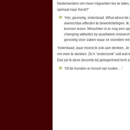
Nederlanders om meer migranten toe te laten
opmaat naar Kerst?’
‘Hm, gevoelig, inderdaad.
What about
de 
averechtse effecten te bewerkstelligen. Ik
kunnen lezen. Misschien is er nog een sp
changing attitudes by qualitative research
gevoelig voor zaken waar ze voordien mi
‘Inderdaad, daar moest ik ook aan denken. Je
om mee te denken. Zo’n ‘onderzoek’ valt wat m
Dat zal ik deze docente bij gelegenheid toch 
‘Of de honden er brood van lusten….’