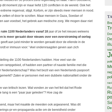
 dit moment zijn er maar liefst 120 conflicten in de wereld. Ook het
extreme regenval, stijgt. Kortom, er zijn steeds meer mensen in nood.
T
te zetten of door te scrollen. Maar mensen in Gaza, Soedan of
orten aan voedsel, het gebrek aan medische zorg. We mogen daar niet
Bre
T
n
ruim 1100 Nederlanders vanaf 18
jaar of ze het nieuws weleens
Do
n is meer geraakt door nieuws over een overstroming of oorlog
De
 geeft aan juist minder te worden geraakt door de ellende in de
il
e wordt er immuun voor.’ Veel ondervraagden geven aan zich
va
J
telling die 1100 Nederlanders hadden. Hoe veel van de
poli
en rampgebied, of hadden een partner of naaste familie met die
M
oor Nederlanderschap? Was het bezit van een Nederlands paspoort
ne
emerkt? Zaten er personen met een dubbele nationaliteit onder de
pol
rac
Ru
e van kritisch lezen. Wat vonden ze van het feit dat het Rode
Ru
e lang is een “paar jaar geleden”? Hoe zag de
po
So
ssend, maar het maakte de meesten ook argwanend. Was dit
De
erings-pr-en-propaganda-actie om de bereidheid onder