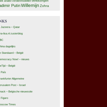
tiek analist
verdienmodellen
verkiezingen
Willemijn
adimir Putin
Zohra
INKS
l Jazeera – Qatar
na-lisa.nl zusterblog
BC
hina dagelijks
e Standaard – België
emocracy Now! – nieuws
eTijd – België
l País
rankfurter Allgemeine
erusalem Post – Israel
nack – Belgische nieuwssite
e Figaro
oscow Times