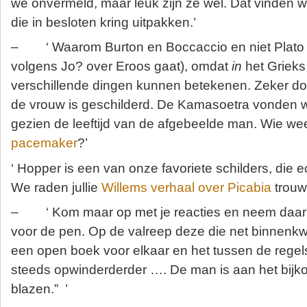
we onvermeld, maar leuk zijn ze wel. Dat vinden w
die in besloten kring uitpakken.’
– ‘ Waarom Burton en Boccaccio en niet Plato (
volgens Jo? over Eroos gaat), omdat
in
het Griek
verschillende dingen kunnen betekenen. Zeker d
de vrouw is geschilderd. De Kamasoetra vonden w
gezien de leeftijd van de afgebeelde man. Wie wee
pacemaker
?’
‘ Hopper is een van onze favoriete schilders, die ech
We raden jullie
Willems verhaal over Picabia
trouw
– ‘ Kom maar op met je reacties en neem daarbi
voor de pen. Op de valreep deze die net binnenkw
een open boek voor elkaar en het tussen de regels 
steeds opwinderderder …. De man is aan het bijk
blazen.” ’