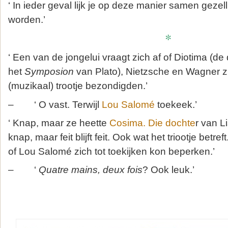
‘ In ieder geval lijk je op deze manier samen gezel
worden.’
*
‘ Een van de jongelui vraagt zich af of Diotima (de 
het
Symposion
van Plato), Nietzsche en Wagner 
(muzikaal) trootje bezondigden.’
– ‘ O vast. Terwijl
Lou Salomé
toekeek.’
‘ Knap, maar ze heette
Cosima. Die dochte
r van L
knap, maar feit blijft feit. Ook wat het triootje betref
of Lou Salomé zich tot toekijken kon beperken.’
– ‘
Quatre mains, deux fois
? Ook leuk.’