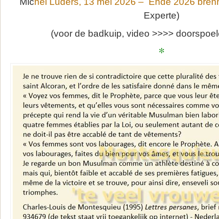
Mic
hel Lüders, 13 mei 2026 – Ende 2026 brenn
Experte)
(voor de badkuip, video >>>> doorspoel
*