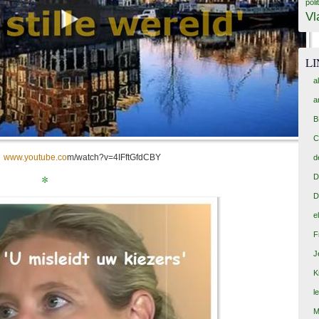
poli
Vl
L
a
a
B
C
 www.youtube.co
m/watch?v=4IFftGfdCBY
d
*
D
D
e
F
J
K
l
M