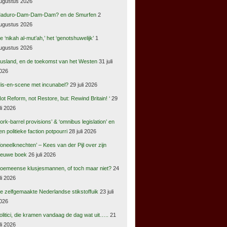
ugustus 2026
aduro-Dam-Dam-Dam? en de Smurfen
2
ugustus 2026
e ‘nikah al-mut’ah,’ het ‘genotshuwelijk’
1
ugustus 2026
usland, en de toekomst van het Westen
31 juli
026
is-en-scene met incunabel?
29 juli 2026
Not Reform, not Restore, but: Rewind Britain! ‘
29
uli 2026
pork-barrel provisions’ & ‘omnibus legislation’ en
en politieke faction potpourri
28 juli 2026
Toneelknechten’ – Kees van der Pijl over zijn
ieuwe boek
26 juli 2026
oemeense klusjesmannen, of toch maar niet?
24
uli 2026
e zelfgemaakte Nederlandse stikstoffuik
23 juli
026
olitici, die kramen vandaag de dag wat uit…..
21
uli 2026