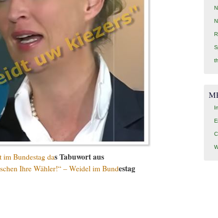
N
N
R
S
t
M
I
E
C
W
s Tabuwort aus
ht im Bundestag da
estag
schen Ihre Wähler!“ – Weidel im Bund