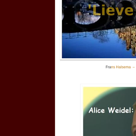
Fra
ns Halsema –