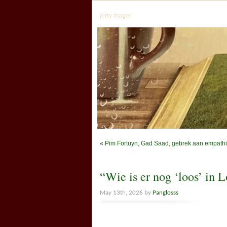
jerry mager
«
Pim Fortuyn, Gad Saad, gebrek aan empathi
“Wie is er nog ‘loos’ in 
May 13th, 2026 by
Panglosss