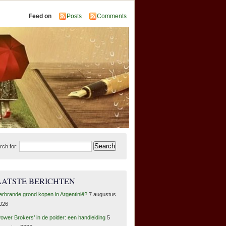
Feed on
Posts
Comments
rch for:
AATSTE BERICHTEN
erbrande grond kopen in Argentinië?
7 augustus
026
Power Brokers’ in de polder: een handleiding
5