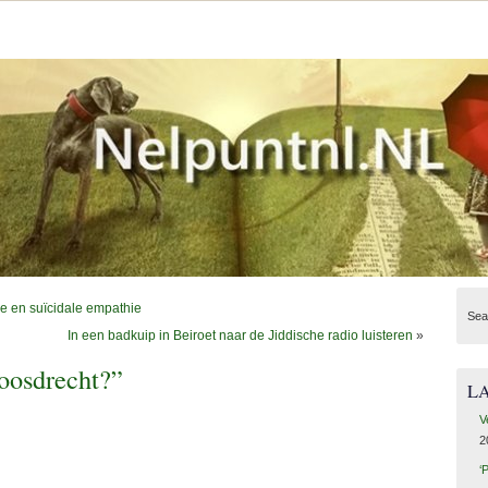
e en suïcidale empathie
Sea
In een badkuip in Beiroet naar de Jiddische radio luisteren
»
Loosdrecht?”
L
V
2
‘