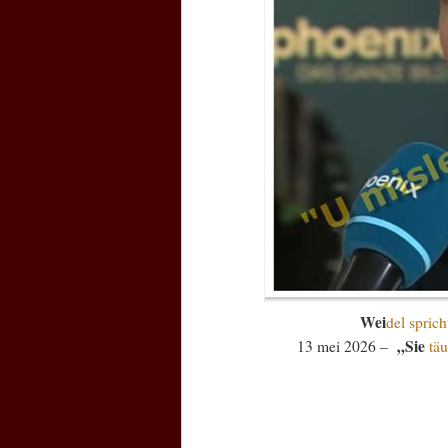
Wei
del spric
„Sie
13 mei 2026 –
täu