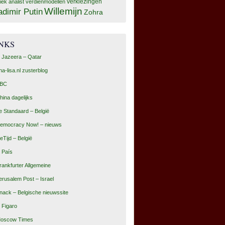
tiek analist
verdienmodellen
verkiezingen
Willemijn
adimir Putin
Zohra
INKS
l Jazeera – Qatar
na-lisa.nl zusterblog
BC
hina dagelijks
e Standaard – België
emocracy Now! – nieuws
eTijd – België
l País
rankfurter Allgemeine
erusalem Post – Israel
nack – Belgische nieuwssite
e Figaro
oscow Times