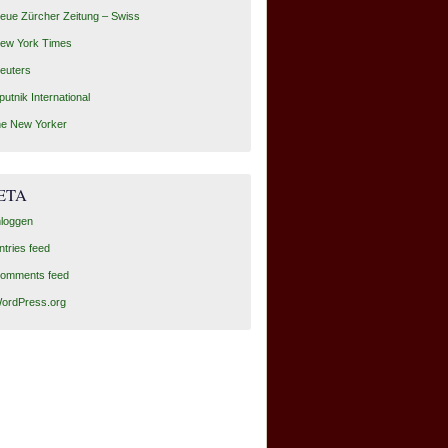
eue Zürcher Zeitung – Swiss
ew York Times
euters
putnik International
he New Yorker
ETA
nloggen
ntries feed
omments feed
ordPress.org