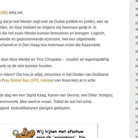
a
M
(AfD)
erbij zet.
a
dat je wat Weidel zegt over de Duitse politiek en politici, een op
D
ten, en daar hebben ze volgens mij helemaal gelijk in. In
a
i die het zoals Weidel kunnen formuleren en brengen. Logisch,
R
geleide en gepromoveerde econoom, met een uitgebreide
2
 scharrelt er in Den Haag nou helemaal onder die Kaassstolp
M
id door Alice Weidel en Tino Chrupalla – zouden ze regerings
fähig
‘
j
tij op de rails kunnen houden.
‘
riders? Die hou je altijd, misschien in het Oosten van Duitsland
e
e F
rau Bärbel Bas (SPD, ministe
r van financiën) al in actie
‘
n
de dag wel een Sigrid Kaag, Karien van Gennip, een Dilan Yesilgöz,
 enzovoorts. Men went er eraan. Totdat de wal het schip
R
ingend krokodilletranen plengen geblazen.
j
D
2
P
j