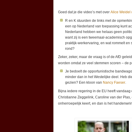
Goed dat je die video’s met over
Alice Weidel 
R en K stuurden de links met de opmerking 
een op Nederland van toepassing kunt ach
Nederland hebben we helaas geen politic
want zij is een tweemaal-academisch op
praktijk-werkervaring, en wat rommelt en
rond?
Zeker, zeker, maar de vraag is of de AfD gele
worden omdat ze veel stemmen scoren – de par
Je bedoelt de opportunistische bandwagon-
minder dan in het Westelijke deel. Heb di
gezien? Een kloon van
Nancy Faeser
.
Bijna iedere regering in de EU heeft vandaag 
Christianne Zeggelink, Caroline van der Plas,
onherroepelijk keert, en dan is het handenwr