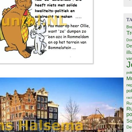
T
Bre
T
Do
De
il
va
J
poli
M
ne
pol
rac
Ru
Ru
po
So
De