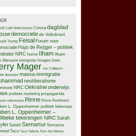
AGS
dagblad
xit
Corona
Café Weltschmerz
rouw
democratie
de Volkskrant
Feisal
Forum voor
nald Trump
Hajo de Reijger – politiek
mocratie
Ilham
lustrator NRC
Ilham
humor
n Ittersum
Imogen Izem
immigratie
erry Mager
Jos Collignon -
massa-immigratie
tiek illustrator
ohammad
neoliberalisme
Oekraïne
onderwijs
NRC
pnieuws
itiek
propaganda
politieke marketing
Rinne
isme
referendum
Rinne Reefmans
ben L. Oppenheimer politiek tekenaar
ben L. Oppenheimer –
litieke tekeningen NRC
Sarah
Semanur
yfer
Semanur
Satish
mirel
Taco
Taco Talsma
Tom-Jan Meeus