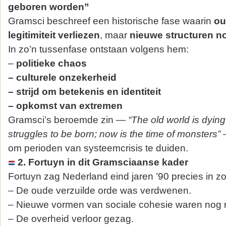
geboren worden”
Gramsci beschreef een historische fase waarin
ou
legitimiteit verliezen
, maar
nieuwe structuren no
In zo’n tussenfase ontstaan volgens hem:
–
politieke chaos
– culturele onzekerheid
– strijd om betekenis en identiteit
– opkomst van extremen
Gramsci’s beroemde zin —
“The old world is dyin
struggles to be born; now is the time of monsters”
—
om perioden van systeemcrisis te duiden.
2. Fortuyn in dit Gramsciaanse kader
Fortuyn zag Nederland eind jaren ’90 precies in z
– De oude verzuilde orde was verdwenen.
– Nieuwe vormen van sociale cohesie waren nog n
– De overheid verloor gezag.