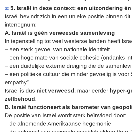
5. Israël in deze context: een uitzondering é
Israël bevindt zich in een unieke positie binnen di
interregnum:
A. Israël is géén verweesde samenleving
In tegenstelling tot veel westerse landen heeft Isra
– een sterk gevoel van nationale identiteit
– een hoge mate van sociale cohesie (ondanks int
– een duidelijke externe dreiging die de samenlevi
– een politieke cultuur die minder gevoelig is voor
empathy”
Israël is dus
niet verweesd
, maar eerder
hyper-g
zelfbehoud
.
B. Israël functioneert als barometer van geopo
De positie van Israël wordt sterk beïnvloed door:
– de afnemende Amerikaanse hegemonie
– de opkomst van regionale machtsblokken (Iran, T