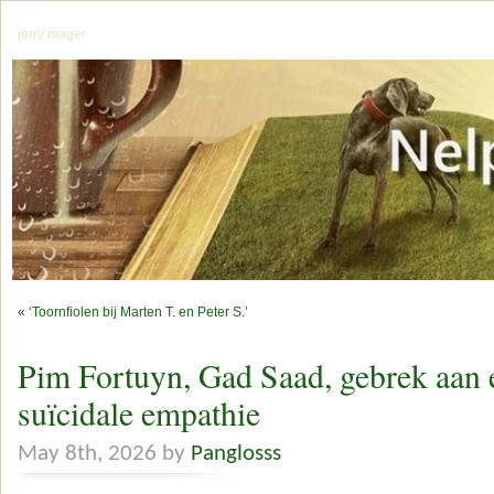
jerry mager
«
‘Toornfiolen bij Marten T. en Peter S.’
Pim Fortuyn, Gad Saad, gebrek aan 
suïcidale empathie
May 8th, 2026 by
Panglosss