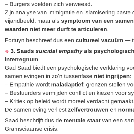
– Burgers voelden zich verweesd.
Zijn analyse van immigratie en islamisering paste d
vijandbeeld, maar als
symptoom van een samenle
waarden niet meer durft te articuleren
.
Fortuyn beschreef dus een
cultureel vacuüm
— t
3. Saads
suicidal empathy
als psychologisch
interregnum
Gad Saad biedt een psychologische verklaring v
samenlevingen in zo’n tussenfase
niet ingrijpen
:
– Empathie wordt
maladaptief
: grenzen stellen vo
– Bestuurders vermijden conflict en kiezen voor sy
– Kritiek op beleid wordt moreel verdacht gemaakt
De samenleving verliest
zelfvertrouwen
en
norma
Saad beschrijft dus de
mentale staat
van een sam
Gramsciaanse crisis.