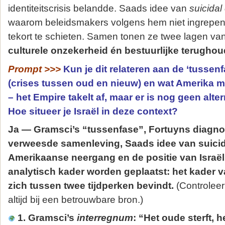
identiteitscrisis belandde. Saads idee van
suicida
waarom beleidsmakers volgens hem niet ingrepen:
tekort te schieten. Samen tonen ze twee lagen va
culturele onzekerheid én bestuurlijke terugho
Prompt >>>
Kun je dit relateren aan de ‘tussen
(crises tussen oud en nieuw) en wat Amerika
– het Empire takelt af, maar er is nog geen alte
Hoe situeer je Israël in deze context?
Ja — Gramsci’s “tussenfase”, Fortuyns diagn
verweesde samenleving, Saads idee van suicid
Amerikaanse neergang en de positie van Israë
analytisch kader worden geplaatst: het kader v
zich tussen twee tijdperken bevindt.
(Controleer 
altijd bij een betrouwbare bron.)
1. Gramsci’s
interregnum
: “Het oude sterft, 