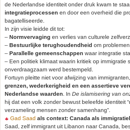
de Nederlandse identiteit onder druk kwam te sta
integratieprocessen
en door een overheid die p
bagatelliseerde.
In zijn visie leidde dit tot:
–
Normvervaging
en verlies van culturele zelfver
–
Bestuurlijke terughoudendheid
om problemen
–
Parallelle gemeenschappen
waar integratie st
– Een politiek klimaat waarin kritiek op immigratie 
onverdraagzaam werd bestempeld.
Fortuyn pleitte niet voor afwijzing van immigrante
grenzen, wederkerigheid en een assertieve ve
Nederlandse waarden
. In
De islamisering van on
hij dat een volk zonder bewust beleefde identiteit “
verzameling mensen zonder samenhang”.
Gad Saad
als context: Canada als immigratie
Saad, zelf immigrant uit Libanon naar Canada, besch