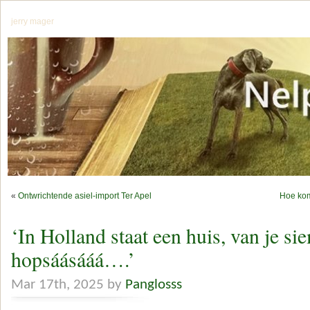
jerry mager
«
Ontwrichtende asiel-import Ter Apel
Hoe komt
‘In Holland staat een huis, van je si
hopsáásááá….’
Mar 17th, 2025 by
Panglosss