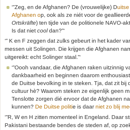
‘”Zeg, en de Afghanen? De (vrouwelijke) D
uitse
Afghanen o
p, ook als ze niét voor de geallieer
Ortskräfte
) ten tijde van de politionele NAVO-ak
Is dat niet
cool
dan?”‘
‘” K en F zeggen dat zulks gebeurt in het kader v
messen uit Solingen. Die krijgen die Afghanen nam
uitgereikt: echt Solinger staal.”‘
‘”Oooh vandaar, die Afghanen raken uitzinnig va
dankbaarheid en beginnen daarom enthousiast
de Duitse bevolking in te steken. Tja, dat zit bi
cultuur hè? Waarom steken ze eigenlijk geen mi
Tenslotte zorgen dié ervoor dat de Afghanen na
kunnen?
De Duitse politi
e is daar
niet zo blij m
‘”R, W en H zitten momenteel in Engeland. Daar st
Pakistani bestaande bendes de steden af, op zoe