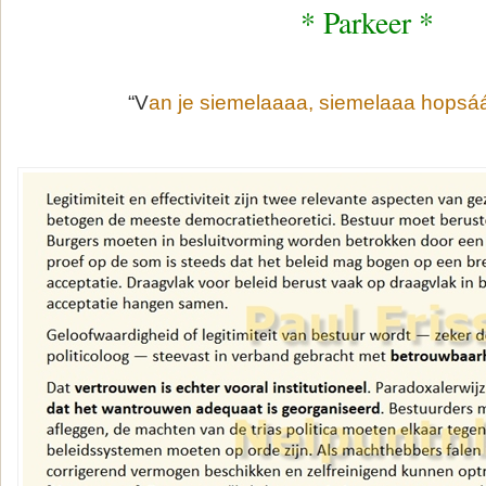
* Parkeer *
“V
an je siemelaaaa, siemelaaa hopsá