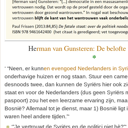
He
rman van Gunsteren: De belofte 
*
‘ “Neen, er kunn
en evengoed Nederlanders in Syri
onderhavige huizen er nog staan. Stuur een cam
desnoods twee, dan kunnen de Syriërs hier ook zi
staat en voor de Nederlanders (dus geen Syriërs
paspoort) zou het een leerzame ervaring zijn, maa
Bosnië? Allemaal tot je dienst, maar 1) Bosnië ligt
waren heel andere tijden.”‘
‘”Je vertrouwt de Syriërs en de politici niet hè?”‘