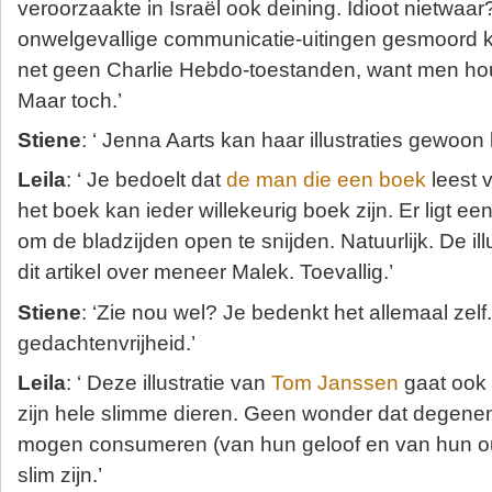
veroorzaakte in Israël ook deining. Idioot nietwaa
onwelgevallige communicatie-uitingen gesmoord
net geen Charlie Hebdo-toestanden, want men ho
Maar toch.’
Stiene
: ‘ Jenna Aarts kan haar illustraties gewoon k
Leila
: ‘ Je bedoelt dat
de man die een boek
leest v
het boek kan ieder willekeurig boek zijn. Er ligt e
om de bladzijden open te snijden. Natuurlijk. De illu
dit artikel over meneer Malek. Toevallig.’
Stiene
: ‘Zie nou wel? Je bedenkt het allemaal zelf
gedachtenvrijheid.’
Leila
: ‘ Deze illustratie van
Tom Janssen
gaat ook 
zijn hele slimme dieren. Geen wonder dat degene
mogen consumeren (van hun geloof en van hun ou
slim zijn.’