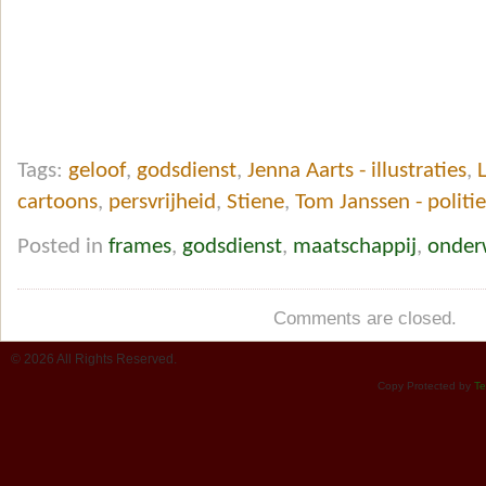
Tags:
geloof
,
godsdienst
,
Jenna Aarts - illustraties
,
L
cartoons
,
persvrijheid
,
Stiene
,
Tom Janssen - politi
Posted in
frames
,
godsdienst
,
maatschappij
,
onder
Comments are closed.
© 2026 All Rights Reserved.
Copy Protected by
Te