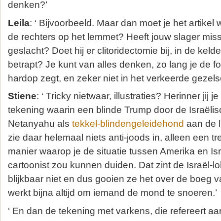
denken?’
Leila
: ‘ Bijvoorbeeld. Maar dan moet je het artike
de rechters op het lemmet? Heeft jouw slager miss
geslacht? Doet hij er clitoridectomie bij, in de keld
betrapt? Je kunt van alles denken, zo lang je de f
hardop zegt, en zeker niet in het verkeerde gezels
Stiene
: ‘ Tricky nietwaar, illustraties? Herinner jij j
tekening waarin een blinde Trump door de Israëli
Netanyahu als
tekkel-blindengeleidehond
aan de l
zie daar helemaal niets anti-joods in, alleen een t
manier waarop je de situatie tussen Amerika en Is
cartoonist zou kunnen duiden. Dat zint de Israël-l
blijkbaar niet en dus gooien ze het over de boeg v
werkt bijna altijd om iemand de mond te snoeren.’
‘ En dan de tekening met varkens, die refereert a