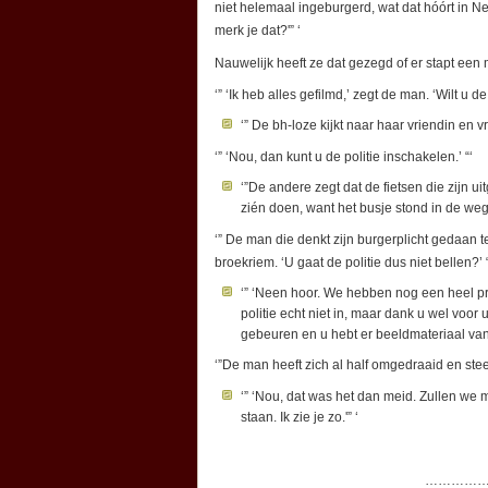
niet helemaal ingeburgerd, wat dat hóórt in N
merk je dat?'” ‘
Nauwelijk heeft ze dat gezegd of er stapt een ma
‘” ‘Ik heb alles gefilmd,’ zegt de man. ‘Wilt 
‘” De bh-loze kijkt naar haar vriendin en 
‘” ‘Nou, dan kunt u de politie inschakelen.’ “‘
‘”De andere zegt dat de fietsen die zijn u
zién doen, want het busje stond in de weg.
‘” De man die denkt zijn burgerplicht gedaan t
broekriem. ‘U gaat de politie dus niet bellen?’ “
‘” ‘Neen hoor. We hebben nog een heel 
politie echt niet in, maar dank u wel voor 
gebeuren en u hebt er beeldmateriaal van.
‘”De man heeft zich al half omgedraaid en steek
‘” ‘Nou, dat was het dan meid. Zullen we m
staan. Ik zie je zo.'” ‘
………………