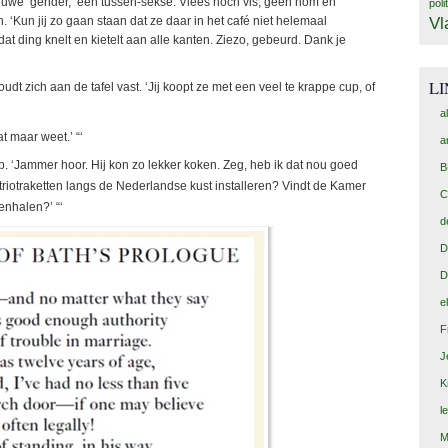
euwe ‘gender,’ een tussen-sekse. Vlees noch vis, geen hom en
poli
Vl
h. ‘Kun jij zo gaan staan dat ze daar in het café niet helemaal
. dat ding knelt en kietelt aan alle kanten. Ziezo, gebeurd. Dank je
L
udt zich aan de tafel vast. ‘Jij koopt ze met een veel te krappe cup, of
a
 maar weet.’ “‘
a
uip. ‘Jammer hoor. Hij kon zo lekker koken. Zeg, heb ik dat nou goed
B
iotraketten langs de Nederlandse kust installeren? Vindt de Kamer
C
nhalen?’ “‘
d
D
D
e
F
J
K
l
M