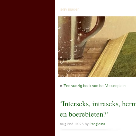
jerry mager
«
‘Een vunzig boek van het Vossenplein’
‘Interseks, intraseks, her
en boerebieten?’
Aug 2nd, 2025 by
Panglosss