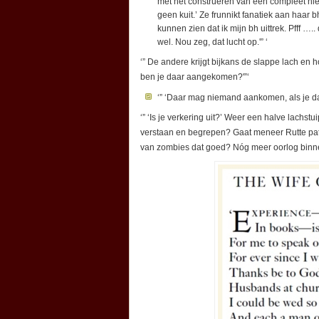
met het construeren van een compleet ni
geen kuit.’ Ze frunnikt fanatiek aan haar b
kunnen zien dat ik mijn bh uittrek. Pfff ….
wel. Nou zeg, dat lucht op.'” ‘
‘” De andere krijgt bijkans de slappe lach en ho
ben je daar aangekomen?'”‘
‘” ‘Daar mag niemand aankomen, als je dat
‘” ‘Is je verkering uit?’ Weer een halve lachst
verstaan en begrepen? Gaat meneer Rutte patr
van zombies dat goed? Nóg meer oorlog binne