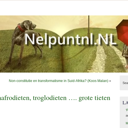
Non-constitutie en transformatisme in Suid-Afrika? (Koos Malan)
»
Sea
mafrodieten, troglodieten …. grote tieten
L
‘
a
M