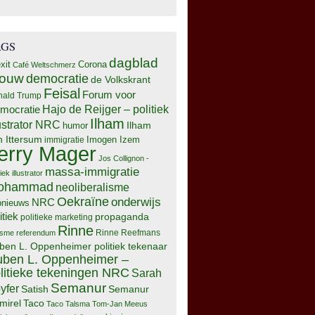
AGS
dagblad
xit
Corona
Café Weltschmerz
rouw
democratie
de Volkskrant
Feisal
Forum voor
nald Trump
Hajo de Reijger – politiek
mocratie
Ilham
lustrator NRC
Ilham
humor
n Ittersum
Imogen Izem
immigratie
erry Mager
Jos Collignon -
massa-immigratie
tiek illustrator
ohammad
neoliberalisme
Oekraïne
onderwijs
NRC
pnieuws
itiek
propaganda
politieke marketing
Rinne
isme
referendum
Rinne Reefmans
ben L. Oppenheimer politiek tekenaar
ben L. Oppenheimer –
litieke tekeningen NRC
Sarah
Semanur
yfer
Semanur
Satish
mirel
Taco
Taco Talsma
Tom-Jan Meeus