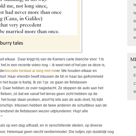
N
N
R
S
t
M
n uit elkaar. Daar krijgt hij van de Kamers
carte blanche
voor. ‘t Is
het in een recente video nog – ik weet niet of het per se deze is,
I
 de
mocratie bestaat al lang niet me
er. We houden elkaar en
E
lsof. Haar vriendin heeft intussen de bh in haar tas gefrommeld
n het busje is foetsj. Ik zei ‘t je: ze gaan de fietstassen
C
. Daar hebben ze over nagedacht. Ze stoppen de auto aan het
W
e fietsen, zó dat we vanaf het terras geen zicht hebben op de
et busje staan prutsen, alsof hij iets aan de auto doet, hij kijkt
voorschijn. Intussen hebben de twee anderen de schuifdeur aan de
zendsnel de fietstassen wezen uitplunderen. Hup! alle
“‘
maals op een dag uithaalt, en in verschillende steden, op diverse
or. Helemaal geen slecht verdienmodel. Die luitjes zijn duidelijk nog