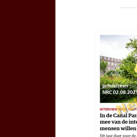
………………