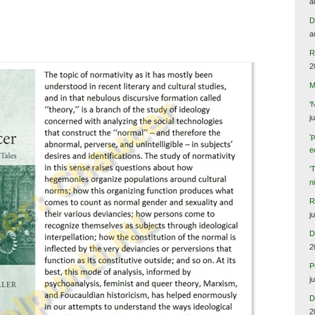
a
D
a
R
2
M
‘
j
‘
e
‘
n
R
j
D
2
P
j
D
2