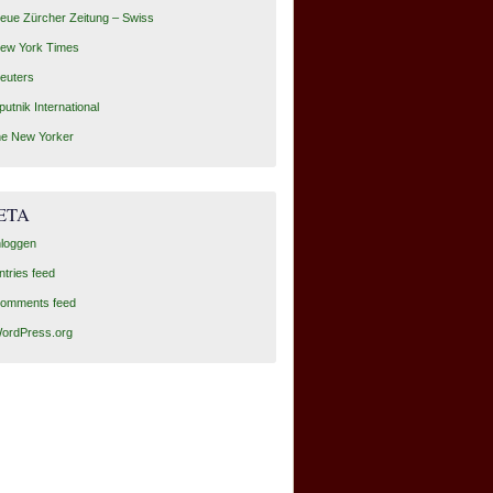
eue Zürcher Zeitung – Swiss
ew York Times
euters
putnik International
he New Yorker
ETA
nloggen
ntries feed
omments feed
ordPress.org