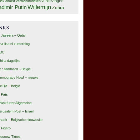
tiek analist
verdienmodellen
verkiezingen
Willemijn
adimir Putin
Zohra
INKS
l Jazeera – Qatar
na-lisa.nl zusterblog
BC
hina dagelijks
e Standaard – België
emocracy Now! – nieuws
eTijd – België
l País
rankfurter Allgemeine
erusalem Post – Israel
nack – Belgische nieuwssite
e Figaro
oscow Times