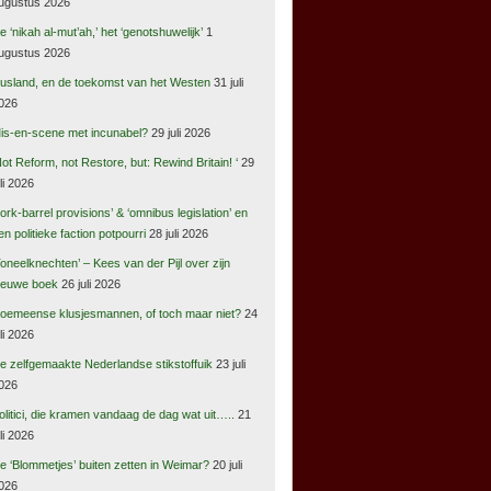
ugustus 2026
e ‘nikah al-mut’ah,’ het ‘genotshuwelijk’
1
ugustus 2026
usland, en de toekomst van het Westen
31 juli
026
is-en-scene met incunabel?
29 juli 2026
Not Reform, not Restore, but: Rewind Britain! ‘
29
uli 2026
pork-barrel provisions’ & ‘omnibus legislation’ en
en politieke faction potpourri
28 juli 2026
Toneelknechten’ – Kees van der Pijl over zijn
ieuwe boek
26 juli 2026
oemeense klusjesmannen, of toch maar niet?
24
uli 2026
e zelfgemaakte Nederlandse stikstoffuik
23 juli
026
olitici, die kramen vandaag de dag wat uit…..
21
uli 2026
e ‘Blommetjes’ buiten zetten in Weimar?
20 juli
026