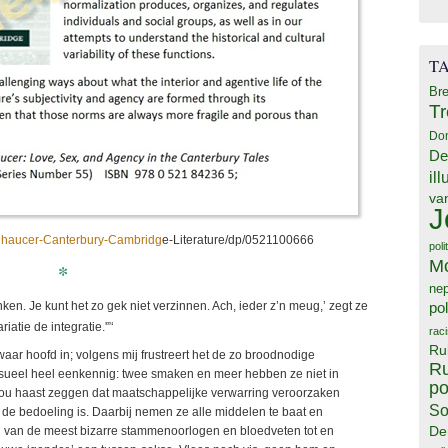
T
Bre
T
Do
De
il
va
J
Chaucer-Canterbury-Cambridg
e-Literature/dp/0521100666
poli
M
*
ne
enken. Je kunt het zo gek niet verzinnen. Ach, ieder z’n meug,’ zegt ze
pol
atie de integratie.'”‘
rac
Ru
waar hoofd in; volgens mij frustreert het de zo broodnodige
Ru
seksueel heel eenkennig: twee smaken en meer hebben ze niet in
po
 zou haast zeggen dat maatschappelijke verwarring veroorzaken
So
s de bedoeling is. Daarbij nemen ze alle middelen te baat en
De
n van de meest bizarre stammenoorlogen en bloedveten tot en