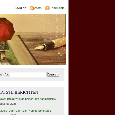
Feed on
Posts
Comments
rch for:
AATSTE BERICHTEN
Power Brokers’ in de polder: een handleiding
5
ugustus 2026
aduro-Dam-Dam-Dam? en de Smurfen
2