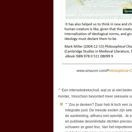
www.amazon.com/P
hilosophical-
‘” ‘Een intersekstrekschuit, wat ze al niet bed
monter, ‘misschien bevordert meer seksuele vari
‘” ‘Zou je denken? Daar heb ik toch een z
integratie juist. De meeste exoten zijn 
de aanbieding, althans niet openlijk. Je
en publieke desoriëntatie stichten precie
schuwen ze geen truc. Van het importere