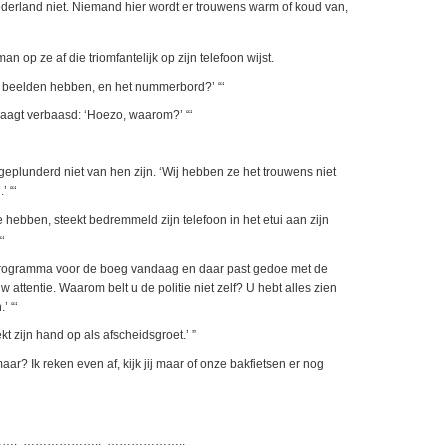
ederland niet. Niemand hier wordt er trouwens warm of koud van,
n op ze af die triomfantelijk op zijn telefoon wijst.
u de beelden hebben, en het nummerbord?’ “‘
vraagt verbaasd: ‘Hoezo, waarom?’ “‘
itgeplunderd niet van hen zijn. ‘Wij hebben ze het trouwens niet
’ “‘
e hebben, steekt bedremmeld zijn telefoon in het etui aan zijn
‘
programma voor de boeg vandaag en daar past gedoe met de
uw attentie. Waarom belt u de politie niet zelf? U hebt alles zien
’ “‘
t zijn hand op als afscheidsgroet.’ ”
aar? Ik reken even af, kijk jij maar of onze bakfietsen er nog
. ……………….. ………………..