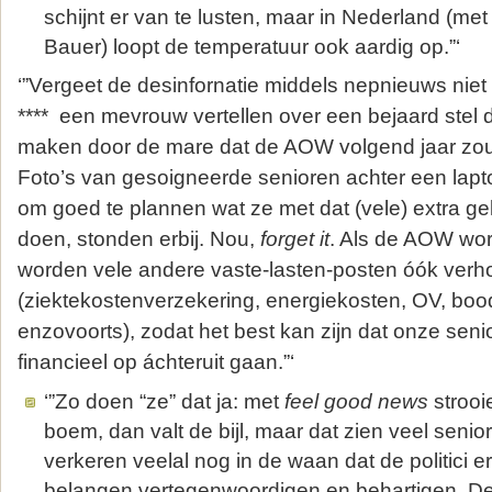
schijnt er van te lusten, maar in Nederland (me
Bauer) loopt de temperatuur ook aardig op.”‘
‘”Vergeet de desinfornatie middels nepnieuws niet 
**** een mevrouw vertellen over een bejaard stel da
maken door de mare dat de AOW volgend jaar zo
Foto’s van gesoigneerde senioren achter een lapt
om goed te plannen wat ze met dat (vele) extra g
doen, stonden erbij. Nou,
forget it
. Als de AOW wor
worden vele andere vaste-lasten-posten óók ver
(ziektekostenverzekering, energiekosten, OV, bo
enzovoorts), zodat het best kan zijn dat onze seni
financieel op áchteruit gaan.”‘
‘”Zo doen “ze” dat ja: met
feel good news
strooi
boem, dan valt de bijl, maar dat zien veel senior
verkeren veelal nog in de waan dat de politici er
belangen vertegenwoordigen en behartigen. D