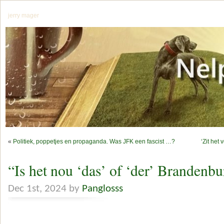
jerry mager
«
Politiek, poppetjes en propaganda. Was JFK een fascist …?
‘Zit het
“Is het nou ‘das’ of ‘der’ Brandenb
Dec 1st, 2024 by
Panglosss