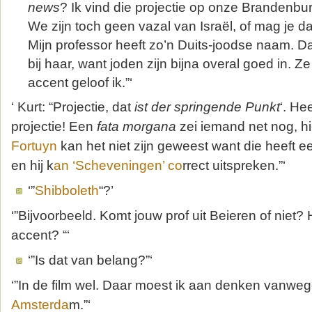
news
? Ik vind die projectie op onze Brandenbur
We zijn toch geen vazal van Israël, of mag je 
Mijn professor heeft zo’n Duits-joodse naam. 
bij haar, want joden zijn bijna overal goed in. Z
accent geloof ik.”‘
‘ Kurt: “Projectie, dat
ist der springende Punkt
‘. He
projectie! Een
fata morgana
zei iemand net nog, hi
Fortuyn
kan het niet zijn geweest want die heeft 
en hij k
an ‘Scheveningen’ co
rrect uitspreken.”‘
‘”
Shibboleth
“?’
‘”Bijvoorbeeld. Komt jouw prof uit Beieren of niet? H
accent? “‘
‘”Is dat van belang?”‘
‘”In de film wel. Daar moest ik aan denken vanweg
Amsterda
m.”‘