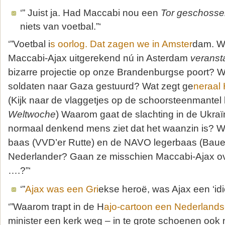
‘” Juist ja. Had Maccabi nou een
Tor geschoss
niets van voetbal.”‘
‘”Voetbal i
s oorlog. Dat zagen we in Amster
dam. W
Maccabi-Ajax uitgerekend nú in Asterdam
veransta
bizarre projectie op onze Brandenburgse poort? W
soldaten naar Gaza gestuurd? Wat zegt ge
neraal 
(Kijk naar de vlaggetjes op de schoorsteenmantel 
Weltwoche
) Waarom gaat de slachting in de Ukraïne
normaal denkend mens ziet dat het waanzin is? 
baas (VVD’er Rutte) en de NAVO legerbaas (Bauer
Nederlander? Gaan ze misschien Maccabi-Ajax ov
….?”‘
‘”
Ajax was een Gri
ekse heroë, was Ajax een ‘idi
‘”Waarom trapt in de H
ajo-cartoon een Nederlands
minister een kerk weg – in te grote schoenen ook