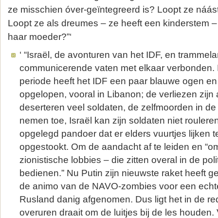
ze misschien óver-geïntegreerd is? Loopt ze náá
Loopt ze als dreumes – ze heeft een kinderstem 
haar moeder?”‘
‘ “Israël, de avonturen van het IDF, en trammelan
communicerende vaten met elkaar verbonden.
periode heeft het IDF een paar blauwe ogen e
opgelopen, vooral in Libanon; de verliezen zijn a
deserteren veel soldaten, de zelfmoorden in d
nemen toe, Israël kan zijn soldaten niet rouleren
opgelegd pandoer dat er elders vuurtjes lijken 
opgestookt. Om de aandacht af te leiden en “o
zionistische lobbies – die zitten overal in de pol
bedienen.” Nu Putin zijn nieuwste raket heeft g
de animo van de NAVO-zombies voor een echte
Rusland danig afgenomen. Dus ligt het in de r
overuren draait om de luitjes bij de les houden.