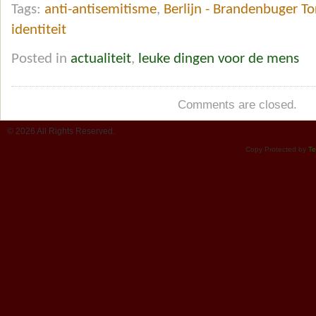
Tags:
anti-antisemitisme
,
Berlijn - Brandenbuger To
identiteit
Posted in
actualiteit
,
leuke dingen voor de mens
Comments are closed.
© 2026 All Rights Reserved.
Copy Protected by
Te