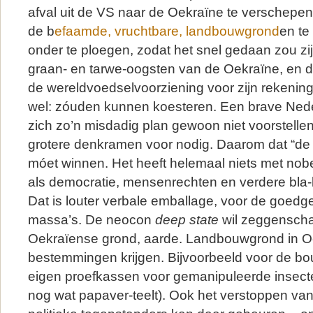
afval uit de VS naar de Oekraïne te verschepen
de b
efaamde, vruchtbare, landbouwgrond
en te
onder te ploegen, zodat het snel gedaan zou zij
graan- en tarwe-oogsten van de Oekraïne, en d
de wereldvoedselvoorziening voor zijn rekenin
wel: zóuden kunnen koesteren. Een brave Ned
zich zo’n misdadig plan gewoon niet voorstellen
grotere denkramen voor nodig. Daarom dat “de
móet winnen. Het heeft helemaal niets met nobe
als democratie, mensenrechten en verdere bla-
Dat is louter verbale emballage, voor de goedge
massa’s. De neocon
deep state
wil zeggenscha
Oekraïense grond, aarde. Landbouwgrond in O
bestemmingen krijgen. Bijvoorbeeld voor de bo
eigen proefkassen voor gemanipuleerde insec
nog wat papaver-teelt). Ook het verstoppen va