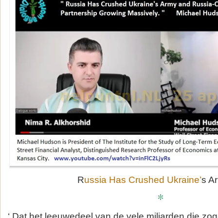
R
ussia Has Crushed Ukraine’
s A
*
‘ Dat het leeuwedeel van de vele miljarden die z