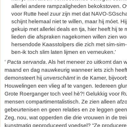
allerlei andere rampzaligheden bekokstoven. O
voor Rutte heel zuur zijn met dat NAVO-SGschap
schijnt helemaal niet te willen, maar hij móet. Hij 
gekuip met allerlei deals en tja, hier heeft hij te
lieden die afspraken nagekomen willen zien wor
hersendode Kaasstolpers die zich met sim-sim-
ben-ik toch slim laten lijmen en verneuken.’
‘
Pacta servanda
. Als het meneer zo uitkomt dan we
maand en dag nauwkeurig wanneer iets zich heeft
demonsteert hij
unverschämt
in de Kamer, bijvoo
Houwelingen een vlieg af te vangen. Iedereen glu
Grote Roerganger toch veel hè?! Gelukkig voor R
mensen compartimentalistisch. Ze zien alleen afzo
gebeurtenisen en geen relaties en ze leggen gee
Zeg, nou, wat opperden die drie vrouwen in de trei
kunstmatig geproduceerd voedsel? “Ze produceren