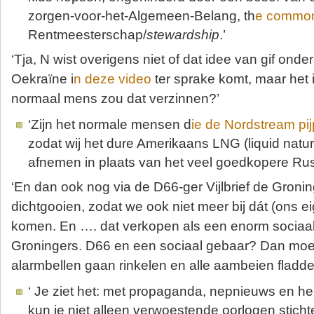
zorgen-voor-het-Algemeen-Belang, th
e commo
Rentmeesterschap/
stewardship
.’
‘Tja, N wist overigens niet of dat idee van gif onde
Oekraïne i
n deze video
ter sprake komt, maar het 
normaal mens zou dat verzinnen?’
‘Zijn het normale mensen d
ie de Nordstream pij
zodat wij het dure Amerikaans LNG (liquid natu
afnemen in plaats van het veel goedkopere Rus
‘En dan ook nog via de D66-ger Vijlbrief de Groni
dichtgooien, zodat we ook niet meer bij dát (ons 
komen. En …. dat verkopen als een enorm sociaa
Groningers. D66 en een sociaal gebaar? Dan moet
alarmbellen gaan rinkelen en alle aambeien fladder
‘ Je ziet het: met propaganda, nepnieuws en h
kun je niet alleen verwoestende oorlogen stich