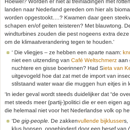
Hoewel? Worden er niet al treinladingen met rott
landen naar Nederland gereden om hier als bioma
worden opgestookt….? Kwamen daar geen steekvl
schapen en/of geiten teisteren? Met blauwtong. 
windturbines zouden die pest nogeens extra deze 
om de klimaatverandering tegen te houden.’
‘ Die vliegjes – ze hebben een aparte naam:
kn
niet een uitzending van
Café Weltschmerz
aan 
nuchtere en gisse boerinnen? Had S
ieta van 
uitgevogeld hoe dat zat met de import van inse
stilstaand water waar die muggen hun eitjes in 
‘In ieder geval wordt steeds duidelijker dat “de ove
met steeds meer (partij-)politici die er een eige
die helemaal niet voor het Nederlandse volk op het
‘De
gig-people.
De zakken
vullende bijklusser
s
,
klus hopsen, ongehinderd door een besef van 