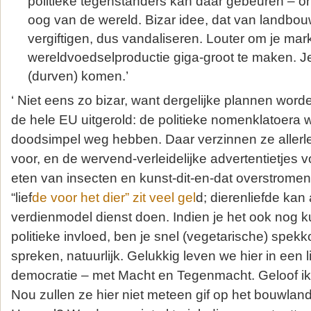
politieke tegenstanders kan daar gebeuren – o
oog van de wereld. Bizar idee, dat van landbo
vergiftigen, dus vandaliseren. Louter om je mar
wereldvoedselproductie giga-groot te maken. J
(durven) komen.’
‘ Niet eens zo bizar, want dergelijke plannen wor
de hele EU uitgerold: de politieke nomenklatoera 
doodsimpel weg hebben. Daar verzinnen ze allerl
voor, en de wervend-verleidelijke advertentietjes vo
eten van insecten en kunst-dit-en-dat overstrome
“lief
de voor het dier” zit veel gel
d; dierenliefde kan a
verdienmodel dienst doen. Indien je het ook nog 
politieke invloed, ben je snel (vegetarische) spekko
spreken, natuurlijk. Gelukkig leven we hier in een 
democratie – met Macht en Tegenmacht. Geloof ik
Nou zullen ze hier niet meteen gif op het bouwlan