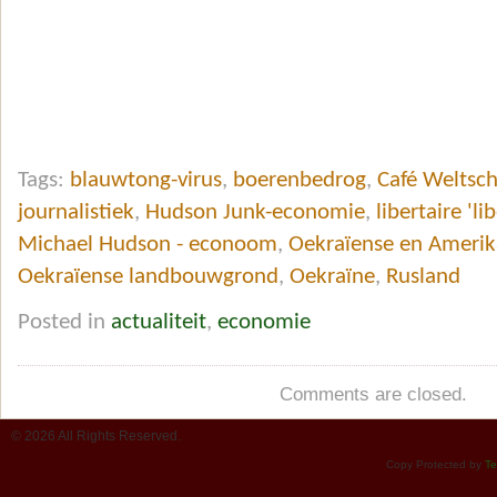
Tags:
blauwtong-virus
,
boerenbedrog
,
Café Weltsc
journalistiek
,
Hudson Junk-economie
,
libertaire 'li
Michael Hudson - econoom
,
Oekraïense en Amerik
Oekraïense landbouwgrond
,
Oekraïne
,
Rusland
Posted in
actualiteit
,
economie
Comments are closed.
© 2026 All Rights Reserved.
Copy Protected by
Te