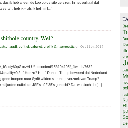
w, dus ik heb alleen de kop op de site gelezen. In het verhaal dat
ertelt, heb ik – als ik het mij […]
T
Bre
T
 shithole country. Wel?
Do
De
aatschappij
,
politiek cabaret
,
vrolijk & naargeestig
on Oct 11th, 2019
il
va
J
eV_IGsoty60pGxnzVLU/diocontent/158194195/_fitwidth/763?
poli
uality=0.8 ‘ Hoezo? Heeft Donald Trump beweerd dat Nederland
M
g geen troepen naar Syrië wilden sturen op verzoek van Trump?
ne
miljarden nutteloze JSF’s of F 35’s gekocht? Dat was toch de […]
pol
rac
Ru
Ru
po
So
De