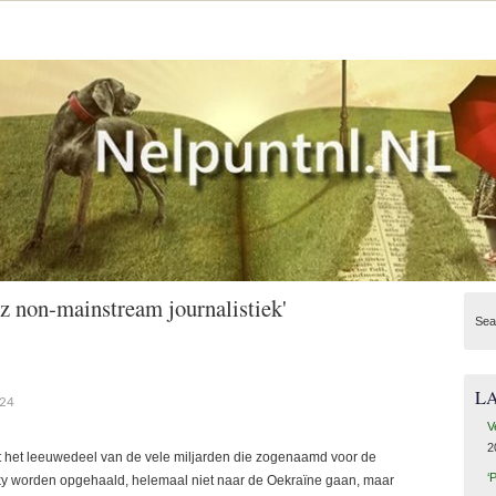
 non-mainstream journalistiek'
Sea
L
024
V
2
t het leeuwedeel van de vele miljarden die zogenaamd voor de
‘
sky worden opgehaald, helemaal niet naar de Oekraïne gaan, maar