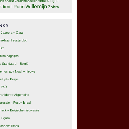
tiek analist
verdienmodellen
verkiezingen
Willemijn
adimir Putin
Zohra
INKS
l Jazeera – Qatar
na-lisa.nl zusterblog
BC
hina dagelijks
e Standaard – België
emocracy Now! – nieuws
eTijd – België
l País
rankfurter Allgemeine
erusalem Post – Israel
nack – Belgische nieuwssite
e Figaro
oscow Times