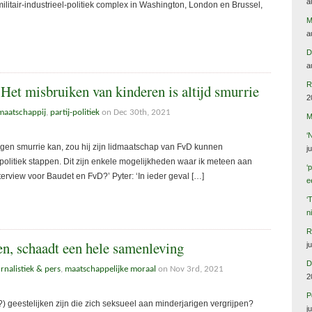
a
militair-industrieel-politiek complex in Washington, London en Brussel,
M
a
D
a
R
 Het misbruiken van kinderen is altijd smurrie
2
maatschappij
,
partij-politiek
on Dec 30th, 2021
M
‘
gen smurrie kan, zou hij zijn lidmaatschap van FvD kunnen
j
 politiek stappen. Dit zijn enkele mogelijkheden waar ik meteen aan
‘
nterview voor Baudet en FvD?’ Pyter: ‘In ieder geval […]
e
‘
n
R
n, schaadt een hele samenleving
j
D
rnalistiek & pers
,
maatschappelijke moraal
on Nov 3rd, 2021
2
P
n?) geestelijken zijn die zich seksueel aan minderjarigen vergrijpen?
j