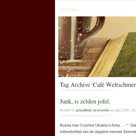
jerry mager
Tag Archive 'Café Weltschmerz
Junk, is zelden jofel.
Posted in
actualiteit
,
economie
on Apr 25th, 2
Russia Has Crushed Ukraine’s Army …. * ‘ Da
vrijheidsstrijd van de dappere meneer Zelen