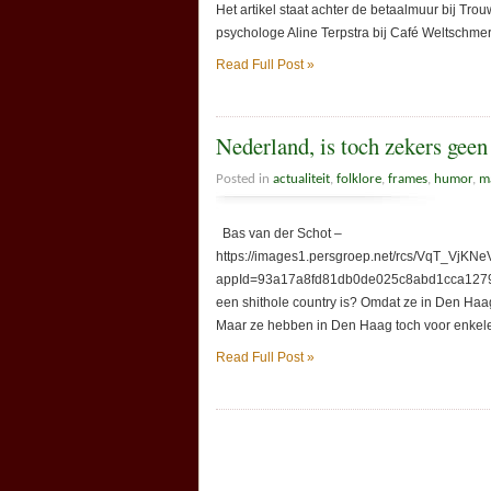
Het artikel staat achter de betaalmuur bij Trou
psychologe Aline Terpstra bij Café Weltschmerz v
Read Full Post »
Nederland, is toch zekers geen
Posted in
actualiteit
,
folklore
,
frames
,
humor
,
m
Bas van der Schot –
https://images1.persgroep.net/rcs/VqT_VjKN
appId=93a17a8fd81db0de025c8abd1cca1279&q
een shithole country is? Omdat ze in Den Haa
Maar ze hebben in Den Haag toch voor enkele 
Read Full Post »