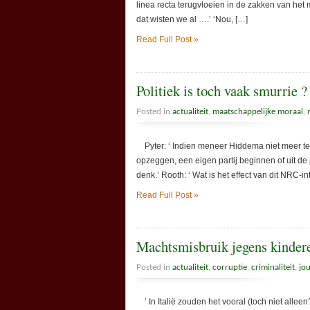
linea recta terugvloeien in de zakken van het 
dat wisten we al ….’ ‘Nou, […]
Read Full Post »
Politiek is toch vaak smurrie ?
Posted in
actualiteit
,
maatschappelijke moraal
,
Pyter: ‘ Indien meneer Hiddema niet meer te
opzeggen, een eigen partij beginnen of uit de
denk.’ Rooth: ‘ Wat is het effect van dit NRC-i
Read Full Post »
Machtsmisbruik jegens kindere
Posted in
actualiteit
,
corruptie
,
criminaliteit
,
jou
‘ In Italië zouden het vooral (toch niet allee