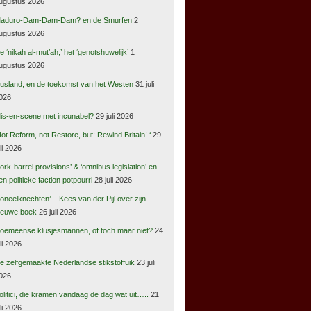
ugustus 2026
aduro-Dam-Dam-Dam? en de Smurfen
2
ugustus 2026
e ‘nikah al-mut’ah,’ het ‘genotshuwelijk’
1
ugustus 2026
usland, en de toekomst van het Westen
31 juli
026
is-en-scene met incunabel?
29 juli 2026
Not Reform, not Restore, but: Rewind Britain! ‘
29
uli 2026
pork-barrel provisions’ & ‘omnibus legislation’ en
en politieke faction potpourri
28 juli 2026
Toneelknechten’ – Kees van der Pijl over zijn
ieuwe boek
26 juli 2026
oemeense klusjesmannen, of toch maar niet?
24
uli 2026
e zelfgemaakte Nederlandse stikstoffuik
23 juli
026
olitici, die kramen vandaag de dag wat uit…..
21
uli 2026