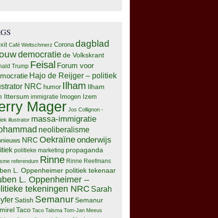
AGS
dagblad
xit
Corona
Café Weltschmerz
rouw
democratie
de Volkskrant
Feisal
Forum voor
nald Trump
Hajo de Reijger – politiek
mocratie
Ilham
lustrator NRC
Ilham
humor
n Ittersum
Imogen Izem
immigratie
erry Mager
Jos Collignon -
massa-immigratie
tiek illustrator
ohammad
neoliberalisme
Oekraïne
onderwijs
NRC
pnieuws
itiek
propaganda
politieke marketing
Rinne
isme
referendum
Rinne Reefmans
ben L. Oppenheimer politiek tekenaar
ben L. Oppenheimer –
litieke tekeningen NRC
Sarah
Semanur
yfer
Semanur
Satish
mirel
Taco
Taco Talsma
Tom-Jan Meeus