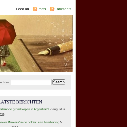
Feed on
Posts
Comments
rch for:
AATSTE BERICHTEN
erbrande grond kopen in Argentinië?
7 augustus
026
Power Brokers’ in de polder: een handleiding
5