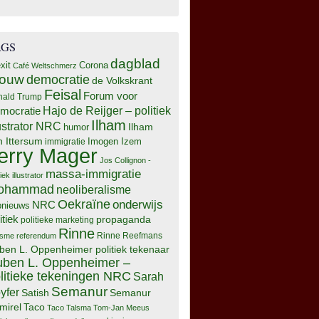
AGS
dagblad
xit
Corona
Café Weltschmerz
rouw
democratie
de Volkskrant
Feisal
Forum voor
nald Trump
Hajo de Reijger – politiek
mocratie
Ilham
lustrator NRC
Ilham
humor
n Ittersum
Imogen Izem
immigratie
erry Mager
Jos Collignon -
massa-immigratie
tiek illustrator
ohammad
neoliberalisme
Oekraïne
onderwijs
NRC
pnieuws
itiek
propaganda
politieke marketing
Rinne
isme
referendum
Rinne Reefmans
ben L. Oppenheimer politiek tekenaar
ben L. Oppenheimer –
litieke tekeningen NRC
Sarah
Semanur
yfer
Semanur
Satish
mirel
Taco
Taco Talsma
Tom-Jan Meeus