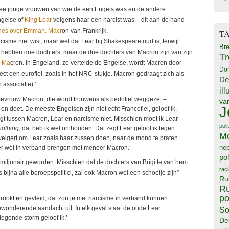
r twee jonge vrouwen van wie de een Engels was en de andere
ngelse of
King Lear
volgens haar een narcist was – dit aan de hand
nes over Emman. Macr
on van Frankrijk.
T
isme niet wist, maar wel dat Lear bij Shakespeare oud is, terwijl
Bre
n hebben drie dochters, maar de drie dochters van Macron zijn van zijn
T
n Ma
cron. In Engeland, zo vertelde de Engelse, wordt Macron door
Do
ct een eurofiel, zoals in het NRC-stukje. Macron gedraagt zich als
De
 associatie).’
il
g mevrouw Macron; die wordt trouwens als pedofiel weggezet –
va
J
en doet. De meeste Engelsen zijn niet echt Francofiel, geloof ik.
egt tussen Macron, Lear en narcisme niet. Misschien moet ik Lear
poli
nothing
, dat heb ik wel onthouden. Dat zegt Lear geloof ik tegen
M
 weigert om Lear zoals haar zussen doen, naar de mond te praten.
ne
weer wél in verband brengen met meneer Macron.’
pol
imiljonair geworden. Misschien dat de dochters van Brigitte van hem
rac
s bijna alle beroepspolitici, zal ook Macron wel een schoelje zijn” –
Ru
Ru
po
rookt en gevleid, dat zou je met narcisme in verband kunnen
ewonderende aandacht uit. In elk geval staat de oude Lear
So
iegende storm geloof ik.’
De