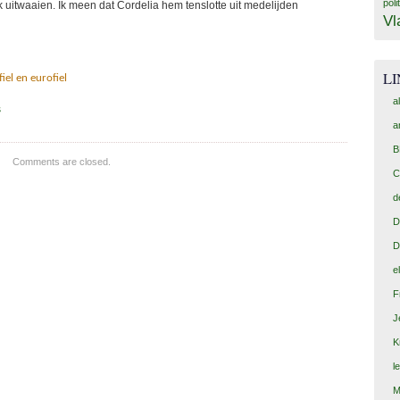
poli
nk uitwaaien. Ik meen dat Cordelia hem tenslotte uit medelijden
Vl
L
iel en eurofiel
a
s
a
B
Comments are closed.
C
d
D
D
e
F
J
K
l
M