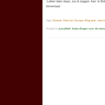
‘Lekker laten staan, zou ik zeggen. Kan ‘ie fli
binnenlaat.’
Tags:
Emman. Macron
,
Europa
,
King Lear
,
necrof
Posted in
actualiteit
,
leuke dingen voor de men