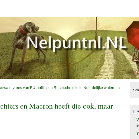
dwatervrees van EU-politici en Russische olie in Noordelijke wateren
»
Sea
ochters en Macron heeft die ook, maar
L
V
2
‘