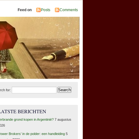
Feed on
Posts
Comments
rch for:
AATSTE BERICHTEN
erbrande grond kopen in Argentinië?
7 augustus
026
Power Brokers’ in de polder: een handleiding
5