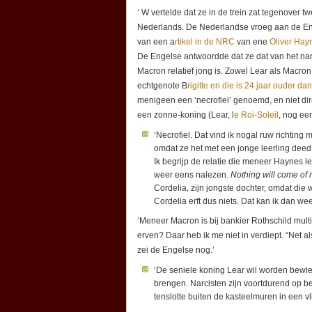
‘ W vertelde dat ze in de trein zat tegenove
Nederlands. De Nederlandse vroeg aan de E
van een a
rtikel in de NRC
van ene
Oliver Hay
De Engelse antwoordde dat ze dat van het narc
Macron relatief jong is. Zowel Lear als Macro
echtgenote B
rigitte en die is 24 jaar ouder da
menigeen een ‘necrofiel’ genoemd, en niet dire
een zonne-koning (Lear, l
e Roi-Soleil
, nog een
‘Necrofiel. Dat vind ik nogal ruw richtin
omdat ze het met een jonge leerling deed 
Ik begrijp de relatie die meneer Haynes l
weer eens nalezen.
Nothing will come of 
Cordelia, zijn jongste dochter, omdat die
Cordelia erft dus niets. Dat kan ik dan 
‘Meneer Macron is bij bankier Rothschild mult
erven? Daar heb ik me niet in verdiept. “Net al
zei de Engelse nog.’
‘De seniele koning Lear wil worden bewie
brengen. Narcisten zijn voortdurend op b
tenslotte buiten de kasteelmuren in een vl