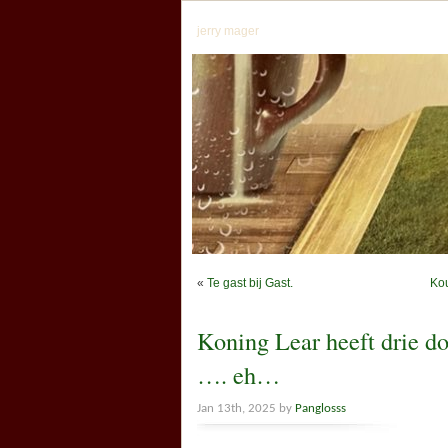
jerry mager
«
Te gast bij Gast.
Kou
Koning Lear heeft drie d
…. eh…
Jan 13th, 2025 by
Panglosss