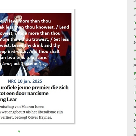
a
M
a
D
a
R
2
M
‘
j
‘
e
‘
n
R
j
D
2
P
*
j