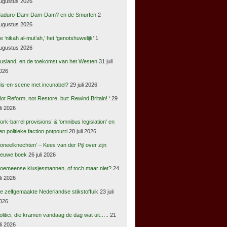
ugustus 2026
aduro-Dam-Dam-Dam? en de Smurfen
2
ugustus 2026
e ‘nikah al-mut’ah,’ het ‘genotshuwelijk’
1
ugustus 2026
usland, en de toekomst van het Westen
31 juli
026
is-en-scene met incunabel?
29 juli 2026
Not Reform, not Restore, but: Rewind Britain! ‘
29
uli 2026
pork-barrel provisions’ & ‘omnibus legislation’ en
en politieke faction potpourri
28 juli 2026
Toneelknechten’ – Kees van der Pijl over zijn
ieuwe boek
26 juli 2026
oemeense klusjesmannen, of toch maar niet?
24
uli 2026
e zelfgemaakte Nederlandse stikstoffuik
23 juli
026
olitici, die kramen vandaag de dag wat uit…..
21
uli 2026