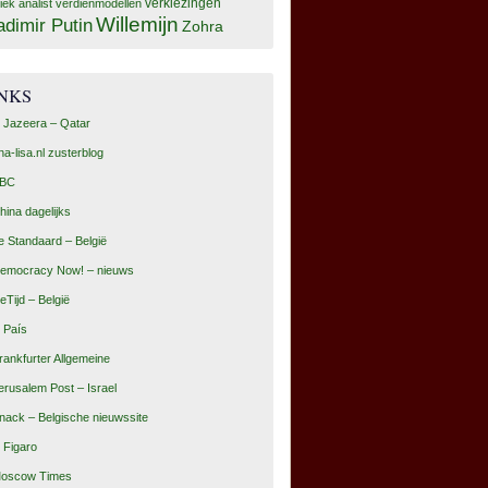
tiek analist
verdienmodellen
verkiezingen
Willemijn
adimir Putin
Zohra
INKS
l Jazeera – Qatar
na-lisa.nl zusterblog
BC
hina dagelijks
e Standaard – België
emocracy Now! – nieuws
eTijd – België
l País
rankfurter Allgemeine
erusalem Post – Israel
nack – Belgische nieuwssite
e Figaro
oscow Times