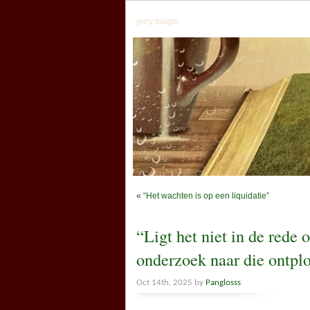
jerry mager
«
“Het wachten is op een liquidatie”
“Ligt het niet in de rede
onderzoek naar die ontplof
Oct 14th, 2025 by
Panglosss