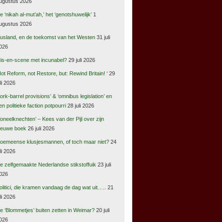
ugustus 2026
e ‘nikah al-mut’ah,’ het ‘genotshuwelijk’
1
ugustus 2026
usland, en de toekomst van het Westen
31 juli
026
is-en-scene met incunabel?
29 juli 2026
Not Reform, not Restore, but: Rewind Britain! ‘
29
uli 2026
pork-barrel provisions’ & ‘omnibus legislation’ en
en politieke faction potpourri
28 juli 2026
Toneelknechten’ – Kees van der Pijl over zijn
ieuwe boek
26 juli 2026
oemeense klusjesmannen, of toch maar niet?
24
uli 2026
e zelfgemaakte Nederlandse stikstoffuik
23 juli
026
olitici, die kramen vandaag de dag wat uit…..
21
uli 2026
e ‘Blommetjes’ buiten zetten in Weimar?
20 juli
026