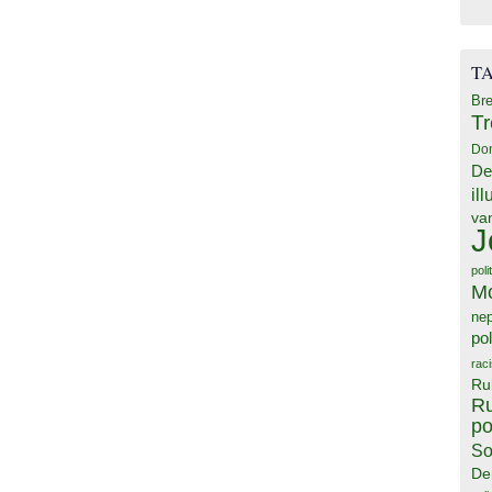
T
Bre
T
Do
De
il
va
J
poli
M
ne
pol
rac
Ru
Ru
po
So
De