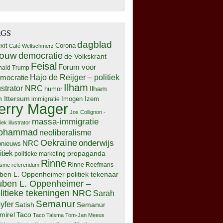
AGS
dagblad
xit
Corona
Café Weltschmerz
rouw
democratie
de Volkskrant
Feisal
Forum voor
nald Trump
Hajo de Reijger – politiek
mocratie
Ilham
lustrator NRC
Ilham
humor
n Ittersum
Imogen Izem
immigratie
erry Mager
Jos Collignon -
massa-immigratie
tiek illustrator
ohammad
neoliberalisme
Oekraïne
onderwijs
NRC
pnieuws
itiek
propaganda
politieke marketing
Rinne
isme
referendum
Rinne Reefmans
ben L. Oppenheimer politiek tekenaar
ben L. Oppenheimer –
litieke tekeningen NRC
Sarah
Semanur
yfer
Semanur
Satish
mirel
Taco
Taco Talsma
Tom-Jan Meeus