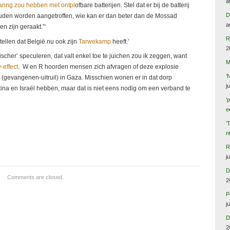
a
ring zou hebben met ontpl
ofbare batterijen. Stel dat er bij de batterij
D
uden worden aangetroffen, wie kan er dan beter dan de Mossad
a
n zijn geraakt.”‘
R
tellen dat België nu ook zijn
Tarwekamp
heeft.’
2
cher’ speculeren, dat valt enkel toe te juichen zou ik zeggen, want
M
y-effect
. W en R hoorden mensen zich afvragen of deze explosie
‘
(gevangenen-uitruil) in Gaza. Misschien wonen er in dat dorp
j
tina en Israël hebben, maar dat is niet eens nodig om een verband te
‘
e
‘
n
R
j
D
Comments are closed.
2
P
j
D
2