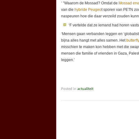
‘ “Waarom de Mossad? Omdat de
Mossad erva
van die
hybride Peugeo
t sporen van PETN zo
naspeuren hoe die daar verzeild zouden kunne
‘F vertelde dat ze iemand had horen vasts
‘Mensen gaan verbanden leggen en ‘globalistis
bijna alles hangt met alles samen. Het
butterfl
misschien te maken kon hebben met die
swap
mensen die familie of vrienden in Gaza, Pales
leggen.’
Posted in
actualiteit