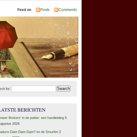
Feed on
Posts
Comments
rch for:
AATSTE BERICHTEN
Power Brokers’ in de polder: een handleiding
5
ugustus 2026
aduro-Dam-Dam-Dam? en de Smurfen
2