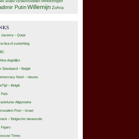
tiek analist
verdienmodellen
verkiezingen
Willemijn
adimir Putin
Zohra
INKS
l Jazeera – Qatar
na-lisa.nl zusterblog
BC
hina dagelijks
e Standaard – België
emocracy Now! – nieuws
eTijd – België
l País
rankfurter Allgemeine
erusalem Post – Israel
nack – Belgische nieuwssite
e Figaro
oscow Times