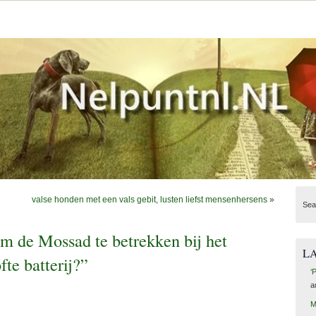
valse honden met een vals gebit, lusten liefst mensenhersens
»
Sea
 om de Mossad te betrekken bij het
L
te batterij?”
‘
a
M