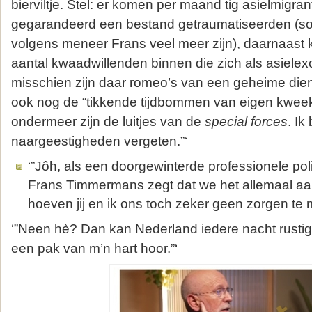
bierviltje. Stel: er komen per maand tig asielmigra
gegarandeerd een bestand getraumatiseerden (s
volgens meneer Frans veel meer zijn), daarnaast
aantal kwaadwillenden binnen die zich als asiele
misschien zijn daar romeo’s van een geheime diens
ook nog de “tikkende tijdbommen van eigen kweek
ondermeer zijn de luitjes van de
special forces
. Ik
naargeestigheden vergeten.”‘
‘”Jôh, als een doorgewinterde professionele pol
Frans Timmermans zegt dat we het allemaal a
hoeven jij en ik ons toch zeker geen zorgen te 
‘”Neen hè? Dan kan Nederland iedere nacht rustig
een pak van m’n hart hoor.”‘