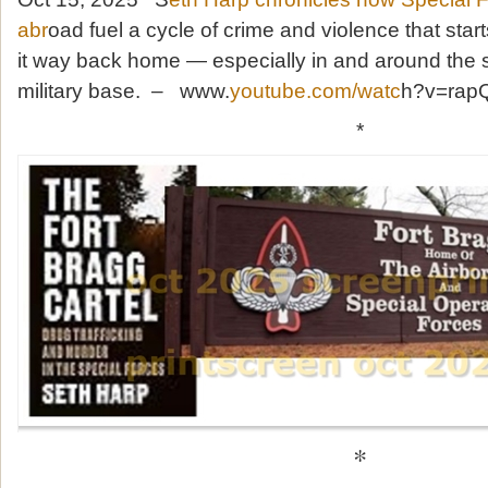
abr
oad fuel a cycle of crime and violence that st
it way back home — especially in and around the 
military base. – www.
youtube.com/watc
h?v=rap
*
*