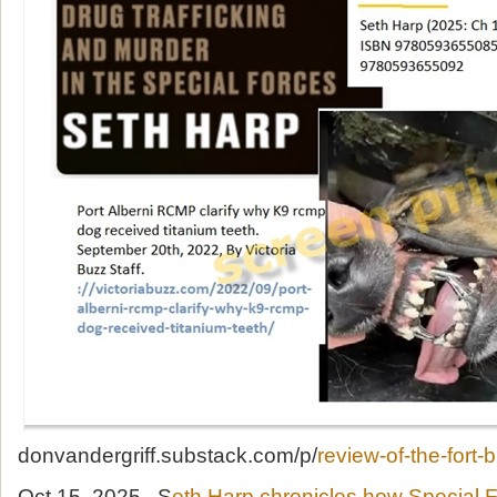
donvandergriff.substack.com/p/
review-of-the-fort-
Oct 15, 2025 S
eth Harp chronicles how Special F