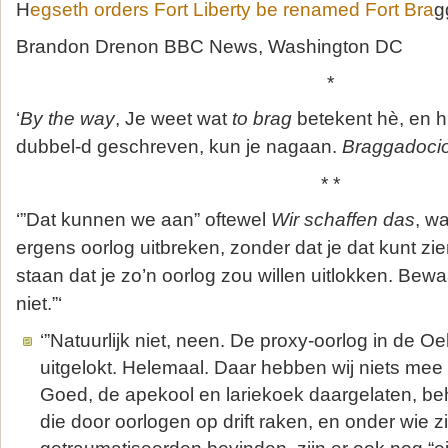
H
egseth orders Fort Liberty be renamed Fort Bra
g
Brandon Drenon
BBC News, Washington DC
*
‘
By the way
, Je weet wat
to brag
betekent hè, en hi
dubbel-d geschreven, kun je nagaan.
Braggadoci
* *
‘”Dat kunnen we aan” oftewel
Wir schaffen das
, w
ergens oorlog uitbreken, zonder dat je dat kunt z
staan dat je zo’n oorlog zou willen uitlokken. Bew
niet.”‘
‘”Natuurlijk niet, neen. De proxy-oorlog in de Oe
uitgelokt. Helemaal. Daar hebben wij niets mee
Goed, de apekool en lariekoek daargelaten, be
die door oorlogen op drift raken, en onder wie z