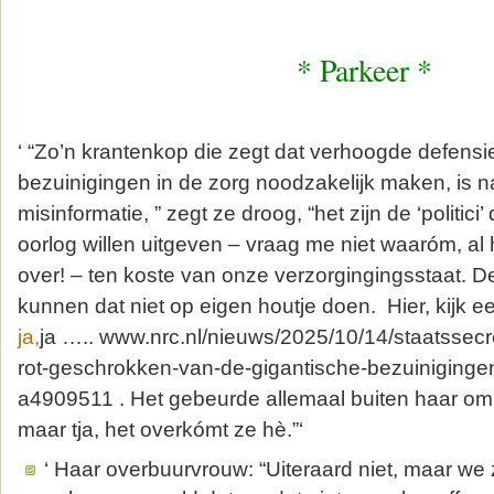
* Parkeer *
‘ “Zo’n krantenkop die zegt dat verhoogde defensi
bezuinigingen in de zorg noodzakelijk maken, is n
misinformatie, ” zegt ze droog, “het zijn de ‘politici
oorlog willen uitgeven – vraag me niet waaróm, al 
over! – ten koste van onze verzorgingingsstaat. D
kunnen dat niet op eigen houtje doen. Hier, kijk e
ja,
ja ….. www.nrc.nl/nieuws/2025/10/14/staatssecr
rot-geschrokken-van-de-gigantische-bezuiniginge
a4909511 . Het gebeurde allemaal buiten haar om 
maar tja, het overkómt ze hè.”‘
‘ Haar overbuurvrouw: “Uiteraard niet, maar we 