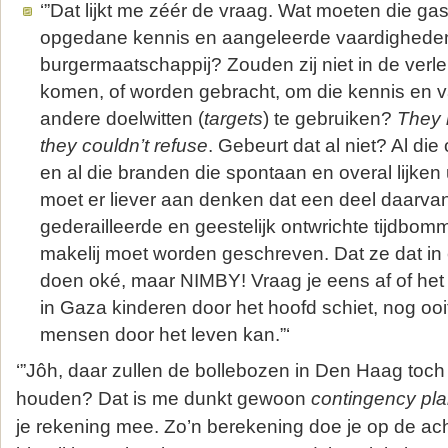
‘”Dat lijkt me zéér de vraag. Wat moeten die ga
opgedane kennis en aangeleerde vaardigheden
burgermaatschappij? Zouden zij niet in de verl
komen, of worden gebracht, om die kennis en 
andere doelwitten (
targets
) te gebruiken?
They 
they couldn’t refuse
. Gebeurt dat al niet? Al die
en al die branden die spontaan en overal lijken 
moet er liever aan denken dat een deel daarva
gederailleerde en geestelijk ontwrichte tijdbo
makelij moet worden geschreven. Dat ze dat in
doen oké, maar NIMBY! Vraag je eens af of het
in Gaza kinderen door het hoofd schiet, nog ooi
mensen door het leven kan.”‘
‘”Jôh, daar zullen de bollebozen in Den Haag toc
houden? Dat is me dunkt gewoon
contingency pl
je rekening mee. Zo’n berekening doe je op de ac