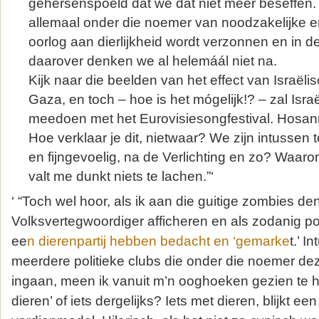
gehersenspoeld dat we dat niet meer beseffen.
allemaal onder die noemer van noodzakelijke e
oorlog aan dierlijkheid wordt verzonnen en in de
daarover denken we al helemáál niet na.
Kijk naar die beelden van het effect van Israëli
Gaza, en toch – hoe is het mógelijk!? – zal Isra
meedoen met het Eurovisiesongfestival. Hosan
Hoe verklaar je dit, nietwaar? We zijn intussen
en fijngevoelig, na de Verlichting en zo? Waaro
valt me dunkt niets te lachen.”‘
‘ “Toch wel hoor, als ik aan die guitige zombies den
Volksvertegwoordiger afficheren en als zodanig p
ee
n dierenpartij hebben bedacht en ‘gemarke
t.’ I
meerdere politieke clubs die onder die noemer de
ingaan, meen ik vanuit m’n ooghoeken gezien te he
dieren’ of iets dergelijks? Iets met dieren, blijkt een p