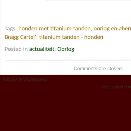
Tags:
honden met titanium tanden
,
oorlog en aber
Bragg Cartel'
,
titanium tanden - honden
Posted in
actualiteit
,
Oorlog
Comments are closed.
© 2026 All Rights Reserved.
Copy Protected by
Te