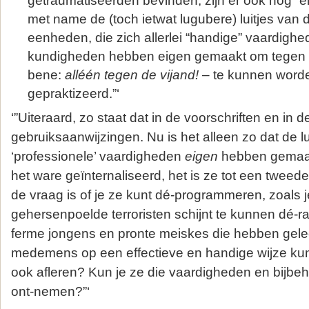
getraumatiseerden bevinden, zijn er ook nog “ei
met name de (toch ietwat lugubere) luitjes van 
eenheden, die zich allerlei “handige” vaardighe
kundigheden hebben eigen gemaakt om tegen d
bene:
alléén tegen de vijand!
– te kunnen worde
gepraktizeerd.”‘
‘”Uiteraard, zo staat dat in de voorschriften en in d
gebruiksaanwijzingen. Nu is het alleen zo dat de lui
‘professionele’ vaardigheden
eigen
hebben gemaak
het ware geïnternaliseerd, het is ze tot een twee
de vraag is of je ze kunt dé-programmeren, zoals 
gehersenpoelde terroristen schijnt te kunnen dé-ra
ferme jongens en pronte meiskes die hebben gele
medemens op een effectieve en handige wijze kunt
ook afleren? Kun je ze die vaardigheden en bijbeh
ont-nemen?”‘