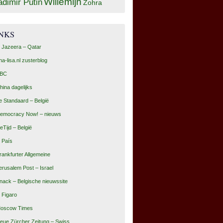
Willemijn
adimir Putin
Zohra
INKS
l Jazeera – Qatar
na-lisa.nl zusterblog
BC
hina dagelijks
e Standaard – België
emocracy Now! – nieuws
eTijd – België
l País
rankfurter Allgemeine
erusalem Post – Israel
nack – Belgische nieuwssite
e Figaro
oscow Times
eue Zürcher Zeitung – Swiss