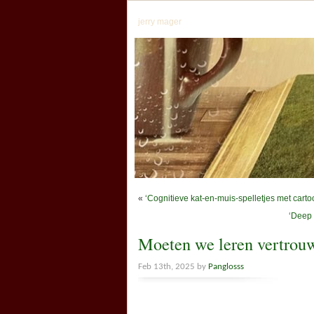
jerry mager
«
‘Cognitieve kat-en-muis-spelletjes met cart
‘Deep 
Moeten we leren vertrou
Feb 13th, 2025 by
Panglosss