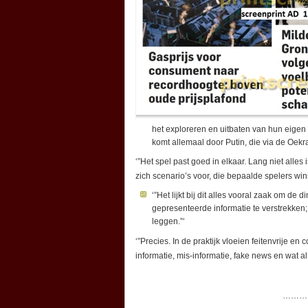
het exploreren en uitbaten van hun eigen
komt allemaal door Putin, die via de Oekr
‘”Het spel past goed in elkaar. Lang niet alles 
zich scenario’s voor, die bepaalde spelers win
‘”Het lijkt bij dit alles vooral zaak om d
gepresenteerde informatie te verstrekken
leggen.”‘
‘”Precies. In de praktijk vloeien feitenvrije en
informatie, mis-informatie, fake news en wat al
………