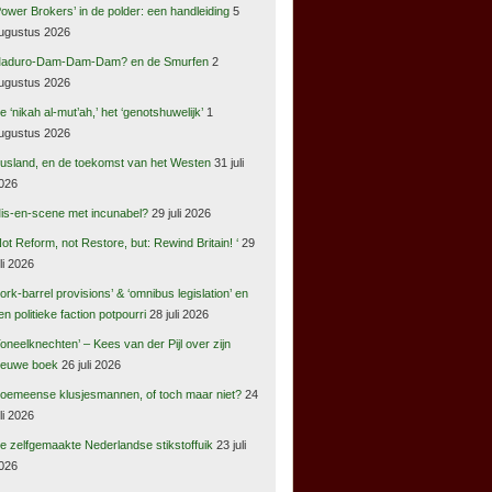
Power Brokers’ in de polder: een handleiding
5
ugustus 2026
aduro-Dam-Dam-Dam? en de Smurfen
2
ugustus 2026
e ‘nikah al-mut’ah,’ het ‘genotshuwelijk’
1
ugustus 2026
usland, en de toekomst van het Westen
31 juli
026
is-en-scene met incunabel?
29 juli 2026
Not Reform, not Restore, but: Rewind Britain! ‘
29
uli 2026
pork-barrel provisions’ & ‘omnibus legislation’ en
en politieke faction potpourri
28 juli 2026
Toneelknechten’ – Kees van der Pijl over zijn
ieuwe boek
26 juli 2026
oemeense klusjesmannen, of toch maar niet?
24
uli 2026
e zelfgemaakte Nederlandse stikstoffuik
23 juli
026