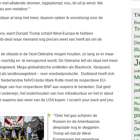
et-aflatende stromen, bijgeplempt; nou, tel uit je winst. We
ls een metafoor.”‘
T
 bestaan al lang niet meer, daarom opteer ik vooralsnog voor de
Bre
T
era
, want Donald Trump schijnt West-Europa te hebben
Do
its-deal waar niemand nog precies weet van heeft als om de
De
il
 de oblasts in de Oost-Oekraïne mogen houden, zo lang ze er maar
va
J
e machtig en te eensgezind wordt. De Oekraïne telt als staat niet meer
ingewest. Mega-globalistische entiteiten als Blackrock, Vanguard,
poli
t als landbouwgebied – voor voedselproductie. Duitsland heeft zich
M
 de Nederlandse NAVO-bobo Mark Rutte moet de respectieve EU-
ne
tage van hun respectieve BNP aan wapens te besteden. Dat geld
pol
onderwijs, het onderhouden van hun infrastructuur en het in stand
rac
 die wapens dan weer van de USA kopen.
I scratch your back and you
Ru
Ru
po
‘”Over het gas schijnen de
Russen en de Amerikaanse
So
deepstate
nog te steggelen.
De
Trump wil dat de West-
poli
Europeanen het peperdure