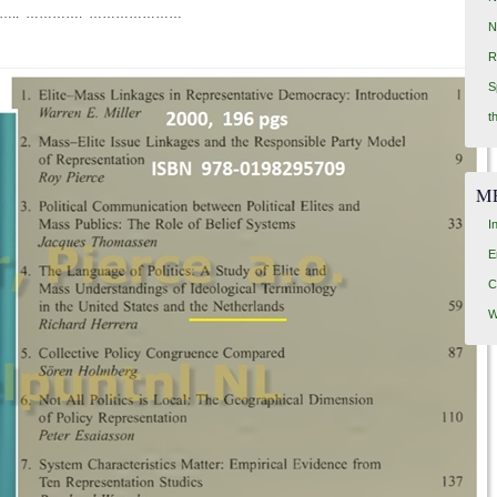
….. …………. …………………
N
R
S
t
M
I
E
C
W