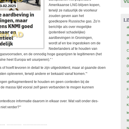
Vl
Amerikaanse LNG blijven kopen,
terwijl ze natuurlijk de voorkeur
zouden geven aan het
L
goedkopere Russische gas. Zo’n
berichtje als over mogelijke
a
(potentieel schadelijke)
a
aardbevingen in Groningen,
B
wordt af en toe ingestoken om de
Nederlanders af te houden van
C
 gasvoorraden, en de onnodig hoge gasprijzen te legitimeren (het
d
aïne heel Europa wil usurperen).” ‘
D
is of hoeft tevoren in detail te zijn uitgedokterd, maar al gaande doen
sten opleveren, terwijl andere er bekaaid vanaf komen.”‘
D
e
e dingen gefragmenteerd te houden en geen contexten bij de
; de massa lijkt vooral zelf geen verbanden te mogen kunnen
F
J
 contextloze informatie daarom in elkaar over. Wat valt onder des-
K
 niet verder?”‘
l
M
….. …………. …………………
N