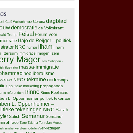
AGS
dagblad
xit
Corona
Café Weltschmerz
rouw
democratie
de Volkskrant
Feisal
Forum voor
nald Trump
Hajo de Reijger – politiek
mocratie
Ilham
lustrator NRC
Ilham
humor
n Ittersum
Imogen Izem
immigratie
erry Mager
Jos Collignon -
massa-immigratie
tiek illustrator
ohammad
neoliberalisme
Oekraïne
onderwijs
NRC
pnieuws
itiek
propaganda
politieke marketing
Rinne
isme
referendum
Rinne Reefmans
ben L. Oppenheimer politiek tekenaar
ben L. Oppenheimer –
litieke tekeningen NRC
Sarah
Semanur
yfer
Semanur
Satish
mirel
Taco
Taco Talsma
Tom-Jan Meeus
tiek analist
verdienmodellen
verkiezingen