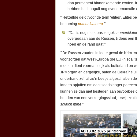
dan permanent binnenkomende exoten, in ni
hebben het hooguit nog over democratie a
‘”Hetzelfde geldt voor de term ‘elites’. Elites
benaming
nomenklatoera
.”‘
‘”Dat is nog niet eens zo gek:
nomenklato
overgedaan aan de Russen, tijdens een fl
hoed en de rand gaat.”‘
‘”De Russen zouden in ieder geval de Krim en
voor zorgen dat West-Europa (de EU) niet al t
mee en dient voornamelijk als bufferland en w
JPMorgan en dergelijke, baten de Oekraïne ui
onderhand zelf al zo’n beetje afgeschaft en
landen opjutten om een steeds hoger perecen
kunnen ze dan niet besteden aan bijvoorbeeld 
houden van een verzorgingsstaat, terwijl ze
scratch mine
.”‘