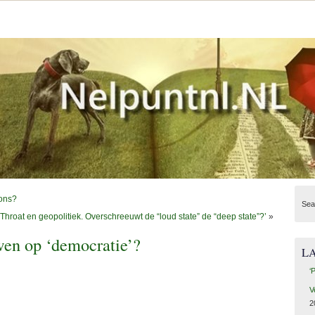
oons?
Sea
Throat en geopolitiek. Overschreeuwt de “loud state” de “deep state”?’
»
wen op ‘democratie’?
L
‘
V
2