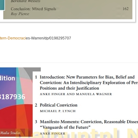
tern-Democraci
es-Warren/dp/0198295707