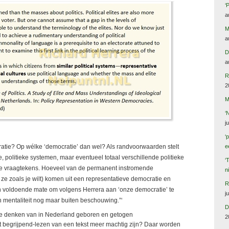
‘
a
M
a
D
a
R
2
M
‘
j
‘
ratie? Op wélke ‘democratie’ dan wel? Als randvoorwaarden stelt
e
, politieke systemen, maar eventueel totaal verschillende politieke
‘
 de vraagtekens. Hoeveel van de permanent instromende
n
e zoals je wilt) komen uit een representatieve democratie en
R
 voldoende mate om volgens Herrera aan ‘onze democratie’ te
j
 mentaliteit nog maar buiten beschouwing.”‘
D
te denken van in Nederland geboren en getogen
2
t begrijpend-lezen van een tekst meer machtig zijn? Daar worden