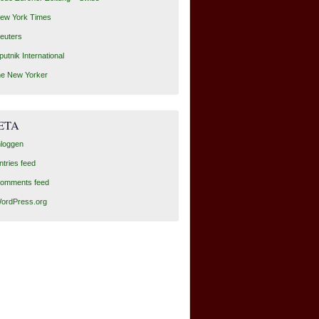
ew York Times
euters
putnik International
he New Yorker
ETA
nloggen
ntries feed
omments feed
ordPress.org