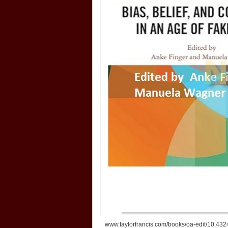
www.taylorfrancis.com/books/oa-edit/10.43