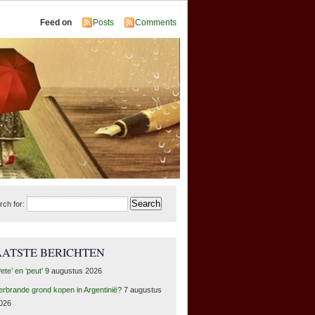
Feed on
Posts
Comments
rch for:
AATSTE BERICHTEN
Pete’ en ‘peut’
9 augustus 2026
erbrande grond kopen in Argentinië?
7 augustus
026