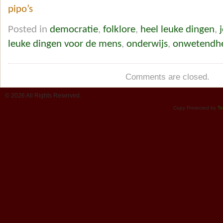
pipo’s
Posted in
democratie
,
folklore
,
heel leuke dingen
,
leuke dingen voor de mens
,
onderwijs
,
onwetendh
Comments are closed.
© 2026 All Rights Reserved.
Copy Protected by
Te