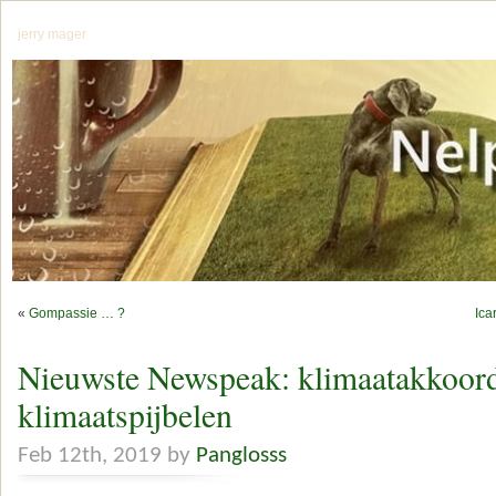
jerry mager
«
Gompassie … ?
Ica
Nieuwste Newspeak: klimaatakkoord
klimaatspijbelen
Feb 12th, 2019 by
Panglosss