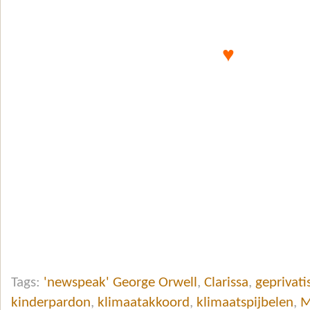
♥
Tags:
'newspeak' George Orwell
,
Clarissa
,
geprivat
kinderpardon
,
klimaatakkoord
,
klimaatspijbelen
,
M