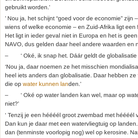
gebruikt worden.’
’ Nou ja, het schijnt “goed voor de economie” zijn 
wiens of welke economie – en Zuid-Afrika ligt een fl
Het ligt in ieder geval niet in Europa en het is gee
NAVO, dus gelden daar heel andere waarden en n
– ‘ Oké, ik snap het. Dáár geldt de globalisatie 
‘Nou ja, daar noemen ze het misschien mondialisat
heel iets anders dan globalisatie. Daar hebben ze
die op
water kunnen lan
den.’
– ‘ Oké op water landen kan wel, maar op wate
niet?’
‘ Tenzij je een héééél groot zwembad met héééél vee
Dan kun je daar met een watervliegtuig op landen. Z
dan (tenminste voorlopig nog) wel op kerosine. Nat