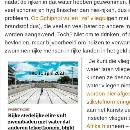
nádat de rijken in dat water hebben gezwommen. R
veel schoner en hygiënischer dan niet-rijken, dus d
probleem.
Op Schiphol vullen “ze” vliegtui
gen met 
brandstof dus), die veel en veel beter op andere
worden aangewend. Toch? Niet om te drinken, of 
bevloeien, maar bijvoorbeeld om huizen te verwa
zwommen rijke mensen in rijke landen in het geld e
‘ Je kunt die vlie
water laten vlieg
kunnen ze desno
water vliegen nie
worden hier afge
s
tikstofnormering
aan het kunstvlee
insecten vliegen
Afrika hie
rheen –