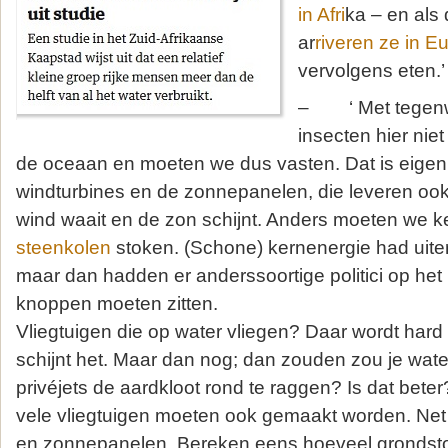
in Afri
ka – en als
ar
riveren ze in E
vervolgens eten.’
– ‘ Met tegenw
insecten hier nie
de oceaan en moeten we dus vasten. Dat is eigenl
windturbines en de zonnepanelen, die leveren ook
wind waait en de zon schijnt. Anders moeten we ke
steenkolen
stoken. (Schone) kernenergie had uite
maar dan hadden er anderssoortige politici op het
knoppen moeten zitten.
Vliegtuigen die op water vliegen? Daar wordt hard
schijnt het. Maar dan nog; dan zouden zou je wat
privéjets de aardkloot rond te raggen? Is dat beter
vele vliegtuigen moeten ook gemaakt worden. Net a
en zonnepanelen. Bereken eens hoeveel grondsto