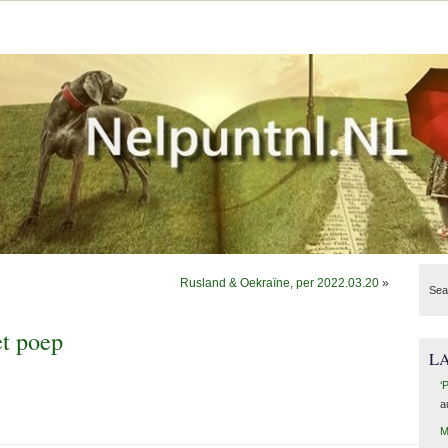
Rusland & Oekraïne, per 2022.03.20
»
Sea
et poep
L
‘
a
M