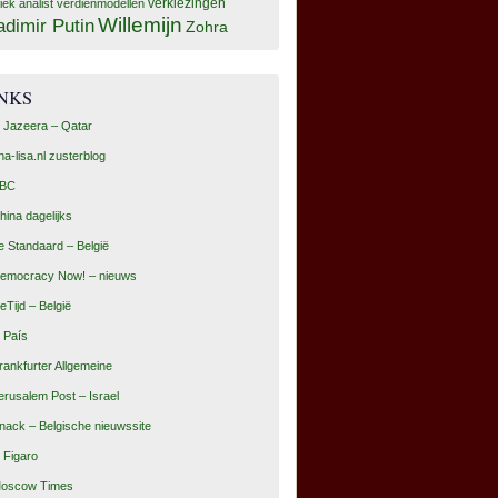
tiek analist
verdienmodellen
verkiezingen
Willemijn
adimir Putin
Zohra
INKS
l Jazeera – Qatar
na-lisa.nl zusterblog
BC
hina dagelijks
e Standaard – België
emocracy Now! – nieuws
eTijd – België
l País
rankfurter Allgemeine
erusalem Post – Israel
nack – Belgische nieuwssite
e Figaro
oscow Times