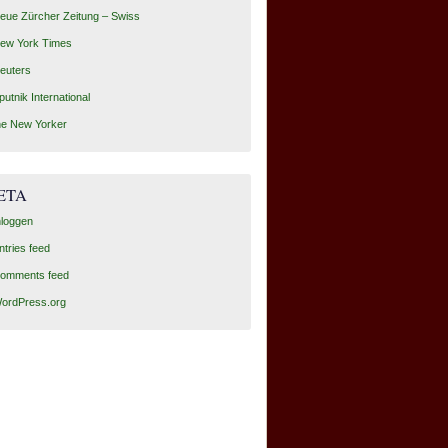
eue Zürcher Zeitung – Swiss
ew York Times
euters
putnik International
he New Yorker
ETA
nloggen
ntries feed
omments feed
ordPress.org