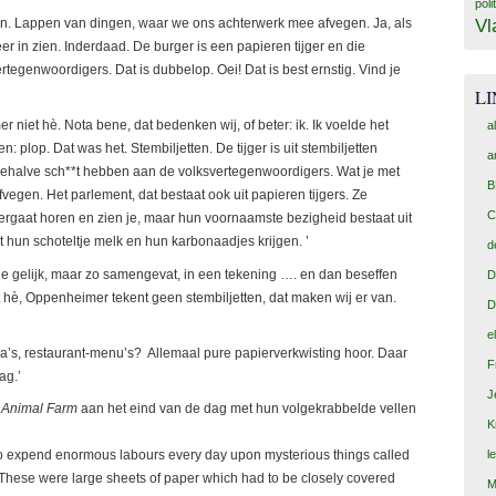
poli
Vl
en. Lappen van dingen, waar we ons achterwerk mee afvegen. Ja, als
er in zien. Inderdaad. De burger is een papieren tijger en die
ertegenwoordigers. Dat is dubbelop. Oei! Dat is best ernstig. Vind je
L
r niet hè. Nota bene, dat bedenken wij, of beter: ik. Ik voelde het
a
: plop. Dat was het. Stembiljetten. De tijger is uit stembiljetten
a
, behalve sch**t hebben aan de volksvertegenwoordigers. Wat je met
B
fvegen. Het parlement, dat bestaat ook uit papieren tijgers. Ze
C
vergaat horen en zien je, maar hun voornaamste bezigheid bestaat uit
t hun schoteltje melk en hun karbonaadjes krijgen. ’
d
je gelijk, maar zo samengevat, in een tekening …. en dan beseffen
D
iet hè, Oppenheimer tekent geen stembiljetten, dat maken wij er van.
D
e
ma’s, restaurant-menu’s? Allemaal pure papierverkwisting hoor. Daar
F
ag.’
J
n
Animal Farm
aan het eind van de dag met hun volgekrabbelde vellen
K
l
 to expend enormous labours every day upon mysterious things called
” These were large sheets of paper which had to be closely covered
M