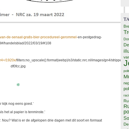
T
Bre
T
-van-de-senaat-gratis-bier-procedureel-gerommel-
en-pestgedrag-
Do
#/handelsblad/2022/03/19/#108
De
il
va
J
r4=/1920x/
filters:no_upscale():format(webp)/s3/static.nrc.nl/images/gn4/stripped/
df0fcc.jpg
poli
M
*
ne
pol
rac
Ru
ar kijk nog eens goed.’
Ru
po
 het al papier is tenminste.’
So
ier. Nou? Wat is er de afgelopen drie dagen met dit soort en formaat
De