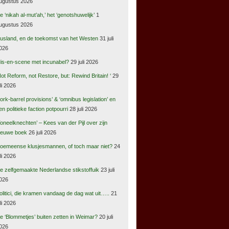
ugustus 2026
e ‘nikah al-mut’ah,’ het ‘genotshuwelijk’
1
ugustus 2026
usland, en de toekomst van het Westen
31 juli
026
is-en-scene met incunabel?
29 juli 2026
Not Reform, not Restore, but: Rewind Britain! ‘
29
uli 2026
pork-barrel provisions’ & ‘omnibus legislation’ en
en politieke faction potpourri
28 juli 2026
Toneelknechten’ – Kees van der Pijl over zijn
ieuwe boek
26 juli 2026
oemeense klusjesmannen, of toch maar niet?
24
uli 2026
e zelfgemaakte Nederlandse stikstoffuik
23 juli
026
olitici, die kramen vandaag de dag wat uit…..
21
uli 2026
e ‘Blommetjes’ buiten zetten in Weimar?
20 juli
026