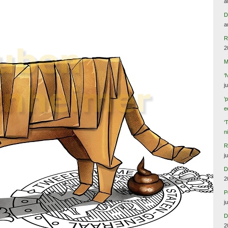
a
D
a
R
2
M
‘
j
‘
e
‘
n
R
j
D
2
P
j
D
2