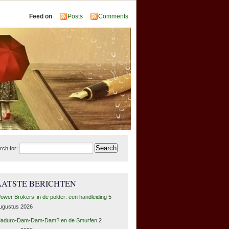
Feed on
Posts
Comments
rch for:
AATSTE BERICHTEN
Power Brokers’ in de polder: een handleiding
5
ugustus 2026
aduro-Dam-Dam-Dam? en de Smurfen
2