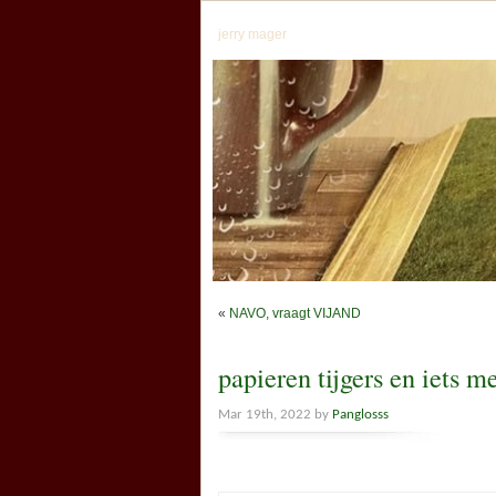
jerry mager
«
NAVO, vraagt VIJAND
papieren tijgers en iets m
Mar 19th, 2022 by
Panglosss