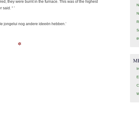
ed, they were burnt in the furnace. This was of the highest
N
 said. “ ’
N
R
f de jongelui nog andere ideeën hebben.’
S
t
*
M
I
E
C
W