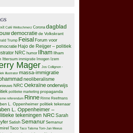
AGS
dagblad
xit
Corona
Café Weltschmerz
rouw
democratie
de Volkskrant
Feisal
Forum voor
nald Trump
Hajo de Reijger – politiek
mocratie
Ilham
lustrator NRC
Ilham
humor
n Ittersum
Imogen Izem
immigratie
erry Mager
data83515242-
Jos Collignon -
massa-immigratie
tiek illustrator
ohammad
neoliberalisme
Oekraïne
onderwijs
NRC
pnieuws
itiek
propaganda
politieke marketing
Rinne
isme
referendum
Rinne Reefmans
ben L. Oppenheimer politiek tekenaar
ben L. Oppenheimer –
litieke tekeningen NRC
Sarah
Semanur
yfer
Semanur
Satish
mirel
Taco
Taco Talsma
Tom-Jan Meeus