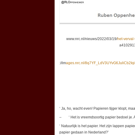
www.nrc.nl/nieuws/2022/03/19/
het-verval
a4102913
://im
ages.nrc.nl/8q7YF_LdV3UYvG6JuliCb2Iqi
‘ Ja, ho, wacht even! Papieren tijger klopt, ma
– ‘ Het is vreemdsoortig papier bedoel je. Als
‘ Natuurlijk is het papier. Het zijn lappen pap
papier gedaan in Nederland?’