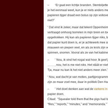
– ‘Er gaat een lichtje branden. Stembiljett
je het eenmaal weet, kun je er niets anders me
papieren tijger draait een bolus op zijn volksv
niet?’
‘ Dat vind ik zeker, maar dat tekent Oppenheime
vertraagd omhoog borrelen in mijn brein en toen
opgetrokken. Hij kan als papieren tijger niks
dat papier kunt doen is, er je achtewerk mee a
miauwen en piepen veel, en als ze krols zijn 
spinnen, snorren. Vooral als ze van het kabine
– ‘ Nou, ik vind het nogal wat hoor. Ik geef 
……. , nou, het is me niet niks. Het stáát er n
Tja, maar nu kan ik het niet anders meer zien.’
‘ Nou, wat dacht je van moties, partijprogram
zijn ze maar zoet mee, daar in politiek Den Ha
– ‘ Het doet denken aan wat de
varkens i
papier doen.
Citaat: “Squealer told them that the pigs had
“files,” “reports,” “minutes,” and “memoranda.