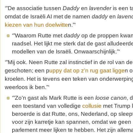
‘”De associatie tussen
Daddy
en
lavender
is een t
omdat de Israëli AI met de namen
daddy
en
laven
kiezen van hun doelwitte
n.”‘
‘”Waarom Rutte met
daddy
op de proppen kwam
raadsel. Het lijkt me sterk dat de gast alludeer
modellen van de Israëli. Onwaarschijnlijk.”‘
‘”Mij ook. Neen Rutte zal instinctief in de rol van d
geschoten; een p
uppy dat op z’n rug gaat ligge
n o
kroelen. Het is tevens een teken van onderwerping
weerloos ik ben.”‘
‘”Zo’n gast als Mark Rutte is een
loose canon
, 
een toestand van volledige
collusie
met Trump li
beroerde is dat Rutte, ons, Nederland, op sle
voor zijn karretje kan spannen, omdat we geen
parlement meer lijken te hebben. Het zijn allema