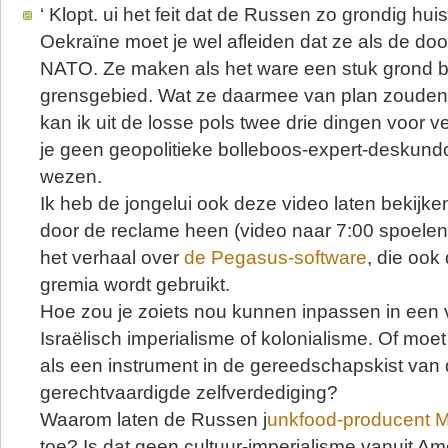
‘ Klopt. ui het feit dat de Russen zo grondig hu
Oekraïne moet je wel afleiden dat ze als de doo
NATO. Ze maken als het ware een stuk grond b
grensgebied. Wat ze daarmee van plan zouden 
kan ik uit de losse pols twee drie dingen voor 
je geen geopolitieke bolleboos-expert-deskund
wezen.
Ik heb de jongelui ook deze video laten bekijk
door de reclame heen (video naar 7:00 spoelen)
het verhaal over
de Pegasus-software
, die ook
gremia wordt gebruikt.
Hoe zou je zoiets nou kunnen inpassen in een 
Israëlisch imperialisme of kolonialisme. Of mo
als een instrument in de gereedschapskist van
gerechtvaardigde zelfverdediging?
Waarom laten de Russen j
unkfood-producent 
toe? Is dat geen cultuur-imperialisme vanuit Am