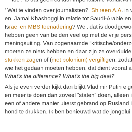
‘ Wat te vinden over journalisten?
Shireen A.A
. in
en Jamal Khashoggi in relatie tot Saudi-Arabië
Is
raël en MBS toenadering
? Wel, dat is doodgewoo
hebben geen van beiden veel op met de vrije pers 
meningsuiting. Van zogenaamde “kritische/onderzo
moeten ze niets hebben en daar zijn ze overduideli
stukken zag
en of (
met polonium) vergiftig
en, zoda
wie het gedaan moeten hebben, dat dient vooral 
What’s the difference? What’s the big deal?
‘
Als je even verder kijkt dan blijkt Vladimir Putin eig
en meer te doen dan zoveel “staten” doen, alleen 
een of andere manier uiterst gebrand op Rusland i
hond te drukken. Ik ben benieuwd wat de jongelui