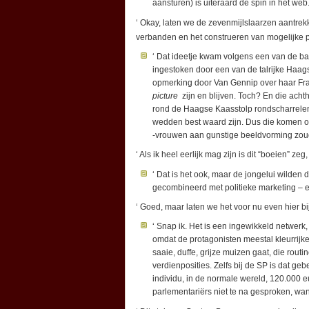
aansturen) is uiteraard de spin in het web. 
‘ Okay, laten we de zevenmijlslaarzen aantrek
verbanden en het construeren van mogelijke pl
‘ Dat ideetje kwam volgens een van de b
ingestoken door een van de talrijke Haag
opmerking door Van Gennip over haar Franse
picture
zijn en blijven. Toch? En die acht
rond de Haagse Kaasstolp rondscharrelen, 
wedden best waard zijn. Dus die komen o
-vrouwen aan gunstige beeldvorming zou
‘ Als ik heel eerlijk mag zijn is dit “boeien” 
‘ Dat is het ook, maar de jongelui wilden 
gecombineerd met politieke marketing – 
‘ Goed, maar laten we het voor nu even hier bij
‘ Snap ik. Het is een ingewikkeld netwerk,
omdat de protagonisten meestal kleurrijke 
saaie, duffe, grijze muizen gaat, die rout
verdienposities. Zelfs bij de SP is dat ge
individu, in de normale wereld, 120.000 e
parlementariërs niet te na gesproken, want