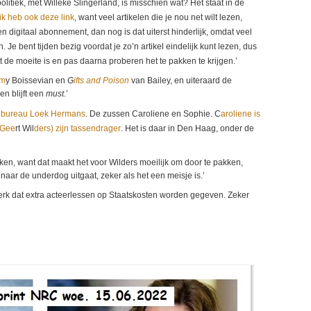
litiek, met Willeke Slingerland, is misschien wat? Het staat in de
ik heb ook deze link
, want veel artikelen die je nou net wilt lezen,
n digitaal abonnement, dan nog is dat uiterst hinderlijk, omdat veel
Je bent tijden bezig voordat je zo’n artikel eindelijk kunt lezen, dus
het de moeite is en pas daarna proberen het te pakken te krijgen.’
em
y Boissevian en
G
ifts and Poison
van Bailey, en uiteraard de
 en blijft een
must
.’
d
bureau Loek Hermans
. De zussen Caroliene en Sophie. C
aroliene is
 Gee
rt Wil
ders) zijn tassendrager
. Het is daar in Den Haag, onder de
ken, want dat maakt het voor Wilders moeilijk om door te pakken,
naar de underdog uitgaat, zeker als het een meisje is.’
terk dat extra acteerlessen op Staatskosten worden gegeven. Zeker