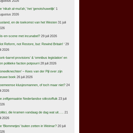
ugustus 2026
e ‘nikah al-mut’ah,’ het ‘genotshuwelijk’
1
ugustus 2026
usland, en de toekomst van het Westen
31 juli
026
is-en-scene met incunabel?
29 juli 2026
Not Reform, not Restore, but: Rewind Britain! ‘
29
uli 2026
pork-barrel provisions’ & ‘omnibus legislation’ en
en politieke faction potpourri
28 juli 2026
Toneelknechten’ – Kees van der Pijl over zijn
ieuwe boek
26 juli 2026
oemeense klusjesmannen, of toch maar niet?
24
uli 2026
e zelfgemaakte Nederlandse stikstoffuik
23 juli
026
olitici, die kramen vandaag de dag wat uit…..
21
uli 2026
e ‘Blommetjes’ buiten zetten in Weimar?
20 juli
026