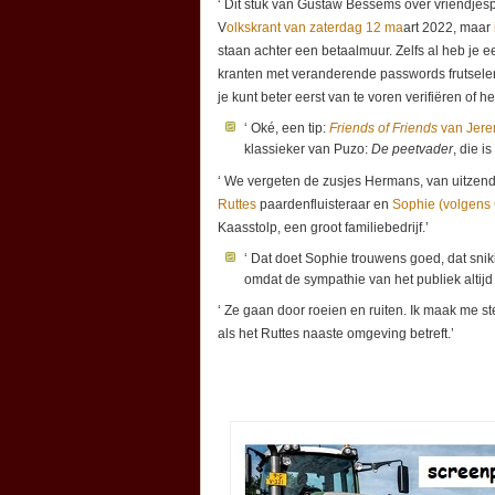
‘ Dit stuk van Gustaw Bessems over vriendjespo
V
olkskrant van zaterdag 12 ma
art 2022, maar
staan achter een betaalmuur. Zelfs al heb je ee
kranten met veranderende passwords frutselen. 
je kunt beter eerst van te voren verifiëren of 
‘ Oké, een tip:
Friends of Friends
van Jer
klassieker van Puzo:
De peetvader
, die is
‘ We vergeten de zusjes Hermans, van uitzen
Ruttes
paardenfluisteraar en
Sophie (volgens
Kaasstolp, een groot familiebedrijf.’
‘ Dat doet Sophie trouwens goed, dat snik
omdat de sympathie van het publiek altijd 
‘ Ze gaan door roeien en ruiten. Ik maak me s
als het Ruttes naaste omgeving betreft.’