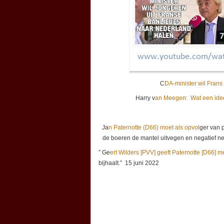
C
DA-minister wil Frans 
Harry v
an Meegen: Wat een idee
Ja
n Paternotte (D66) moet als opvol
ger van p
de boeren de mantel uitvegen en negatief ne
” Ge
ert Wilders [PVV] geeft Paternotte [D66] m
bijhaalt.” 15 juni 2022