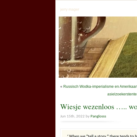
jerry mager
«
Russisch Wodka-imperialisme en Amerikaa
asielzoekerstente
Wiesje wezenloos ….. 
Jun 15th, 2022 by
Panglosss