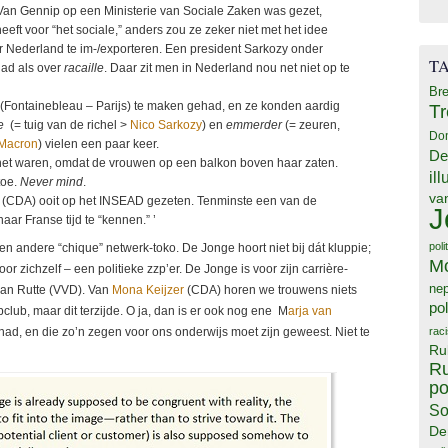
Van Gennip op een Ministerie van Sociale Zaken was gezet,
heeft voor “het sociale,” anders zou ze zeker niet met het idee
Nederland te im-/exporteren. Een president Sarkozy onder
T
had als over
racaille
. Daar zit men in Nederland nou net niet op te
Bre
(Fontainebleau – Parijs) te maken gehad, en ze konden aardig
T
e
(= tuig van de richel >
Nico Sarkozy
) en
emmerder
(= zeuren,
Do
Macron
) vielen een paar keer.
De
wie het waren, omdat de vrouwen op een balkon boven haar zaten.
il
toe.
Never mind
.
va
 (CDA) ooit op het INSEAD gezeten. Tenminste een van de
J
ar Franse tijd te “kennen.” ’
poli
n andere “chique” netwerk-toko. De Jonge hoort niet bij dát kluppie;
M
 zichzelf – een politieke zzp’er. De Jonge is voor zijn carrière-
ne
van Rutte (VVD). Van
Mona Keijzer
(CDA) horen we trouwens niets
pol
ub, maar dit terzijde. O ja, dan is er ook nog ene M
arja van
rac
had, en die zo’n zegen voor ons onderwijs moet zijn geweest. Niet te
Ru
Ru
po
So
De