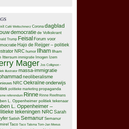
AGS
dagblad
xit
Corona
Café Weltschmerz
rouw
democratie
de Volkskrant
Feisal
Forum voor
nald Trump
Hajo de Reijger – politiek
mocratie
Ilham
lustrator NRC
Ilham
humor
n Ittersum
Imogen Izem
immigratie
erry Mager
Jos Collignon -
massa-immigratie
tiek illustrator
ohammad
neoliberalisme
Oekraïne
onderwijs
NRC
pnieuws
itiek
propaganda
politieke marketing
Rinne
isme
referendum
Rinne Reefmans
ben L. Oppenheimer politiek tekenaar
ben L. Oppenheimer –
litieke tekeningen NRC
Sarah
Semanur
yfer
Semanur
Satish
mirel
Taco
Taco Talsma
Tom-Jan Meeus