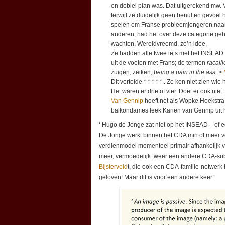
en debiel plan was. Dat uitgerekend mw. 
terwijl ze duidelijk geen benul en gevoel 
spelen om Franse probleemjongeren naar 
anderen, had het over deze categorie ge
wachten. Wereldvreemd, zo’n idee.
Ze hadden alle twee iets met het INSEAD 
uit de voeten met Frans; de termen
racaill
zuigen, zeiken,
being a pain in the ass >
Dit vertelde * * * * * . Ze kon niet zien 
Het waren er drie of vier. Doet er ook niet 
Van Gennip
heeft net als Wopke Hoekstra
balkondames leek Karien van Gennip uit ha
‘ Hugo de Jonge zat niet op het INSEAD – of ee
De Jonge werkt binnen het CDA min of meer voor
verdienmodel momenteel primair afhankelijk 
meer, vermoedelijk weer een andere CDA-subcl
Bijsterveld
t, die ook een CDA-familie-netwerk 
geloven! Maar dit is voor een andere keer.‘