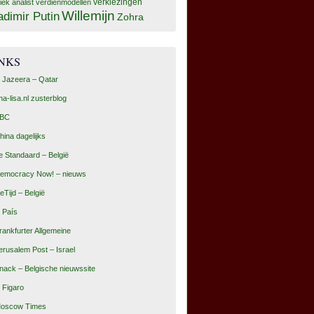
tiek analist
verdienmodellen
verkiezingen
Willemijn
adimir Putin
Zohra
INKS
l Jazeera – Qatar
na-lisa.nl zusterblog
BC
hina dagelijks
e Standaard – België
emocracy Now! – nieuws
eTijd – België
l País
rankfurter Allgemeine
erusalem Post – Israel
nack – Belgische nieuwssite
e Figaro
oscow Times