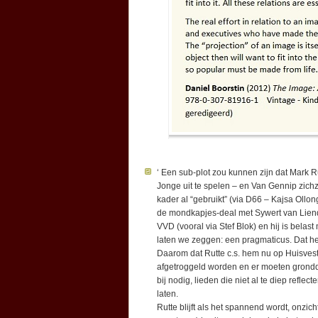
‘ Een sub-plot zou kunnen zijn dat Mark 
Jonge uit te spelen – en Van Gennip zichze
kader al “gebruikt” (via D66 – Kajsa Ollo
de mondkapjes-deal met Sywert van Liend
VVD (vooral via Stef Blok) en hij is bela
laten we zeggen: een pragmaticus. Dat h
Daarom dat Rutte c.s. hem nu op Huisves
afgetroggeld worden en er moeten grondd
bij nodig, lieden die niet al te diep refl
laten.
Rutte blijft als het spannend wordt, onzic