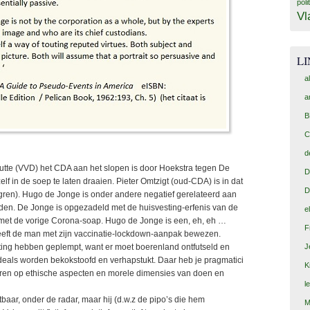
poli
Vl
L
a
a
B
C
d
Rutte (VVD) het CDA aan het slopen is door Hoekstra tegen De
D
lf in de soep te laten draaien. Pieter Omtzigt (oud-CDA) is in dat
D
ngren). Hugo de Jonge is onder andere negatief gerelateerd aan
en. De Jonge is opgezadeld met de huisvesting-erfenis van de
e
st met de vorige Corona-soap. Hugo de Jonge is een, eh, eh …
F
eeft de man met zijn vaccinatie-lockdown-aanpak bewezen.
ting hebben geplempt, want er moet boerenland ontfutseld en
J
eals worden bekokstoofd en verhapstukt. Daar heb je pragmatici
K
ecteren op ethische aspecten en morele dimensies van doen en
l
htbaar, onder de radar, maar hij (d.w.z de pipo’s die hem
M