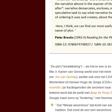
‘ De plot (“verwikkeling”) – als het er een is
Mw. ir. Karien van Gennip werkt voor het mer
(mr.
Jos van Gennip
), werkte ook voor het CD
Momenteel zit meneer Hugo de Jonge (CDA) op
noemde zi
jn fractiegenoten die anoniem naar d
bekend werd dat de partij met J
aap de Hoop S
Google maar eens op ”brutering,” met Heerma
‘ Dat “Wiesje wezenloos” dat komt van ee
hadden. Dat vond de een een wezenloos i