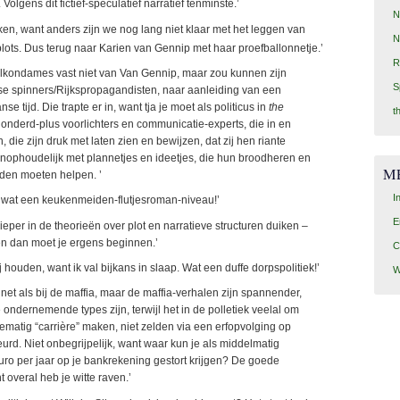
Volgens dit fictief-speculatief narratief tenminste.’
N
ken, want anders zijn we nog lang niet klaar met het leggen van
N
ots. Dus terug naar Karien van Gennip met haar proefballonnetje.’
R
alkondames vast niet van Van Gennip, maar zou kunnen zijn
S
se spinners/Rijkspropagandisten, naar aanleiding van een
 tijd. Die trapte er in, want tja je moet als politicus in
the
t
honderd-plus voorlichters en communicatie-experts, die in en
die zijn druk met laten zien en bewijzen, dat zij hen riante
nophoudelijk met plannetjes en ideetjes, die hun broodheren en
M
den moeten helpen. ’
I
zeg, wat een keukenmeiden-flutjesroman-niveau!’
E
dieper in de theorieën over plot en narratieve structuren duiken –
en dan moet je ergens beginnen.’
C
 houden, want ik val bijkans in slaap. Wat een duffe dorpspolitiek!’
W
 net als bij de maffia, maar de maffia-verhalen zijn spannender,
ondernemende types zijn, terwijl het in de polletiek veelal om
inematig “carrière” maken, niet zelden via een erfopvolging op
beurd. Niet onbegrijpelijk, want waar kun je als middelmatig
uro per jaar op je bankrekening gestort krijgen? De goede
 overal heb je witte raven.’