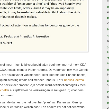
a
D
a
R
2
M
‘
j
‘
e
‘
n
 en niet meer – kun je bijvoorbeeld laten beginnen met het merk CDA.
R
k CDA, net als meneer Pieter Heerma. De vader van mw. Van Gennip
j
A, net als de vader van meneer Pieter Heerma (die Enneüs heette).
 huisvesting (zoals ooit meneer Enneüs H. : “ E
nneüs Heerma
D
e pers lekten “ratten”. Zijn positie werd definitief onmogelijk toen
2
cheffe
r als lijsttrekker de verkiezingen in zou gaan. “ ) vóór hem.
P
 en huren.’
j
n van de dames, die het over het “plan” van Karien van Gennip
D
dee, “Een Wiesje wezenloos.” Een andere zei dat het een wous
2