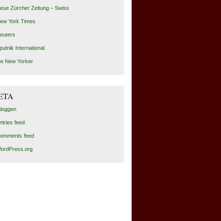
eue Zürcher Zeitung – Swiss
ew York Times
euters
putnik International
he New Yorker
ETA
nloggen
ntries feed
omments feed
ordPress.org