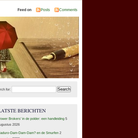
Feed on
Posts
Comments
rch for:
AATSTE BERICHTEN
Power Brokers’ in de polder: een handleiding
5
ugustus 2026
aduro-Dam-Dam-Dam? en de Smurfen
2