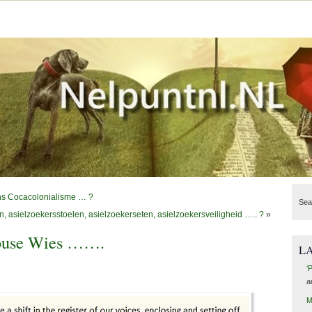
ns Cocacolonialisme … ?
Sea
n, asielzoekersstoelen, asielzoekerseten, asielzoekersveiligheid ….. ?
»
wouse Wies …….
L
‘
a
M