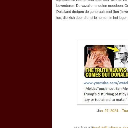
bevorderen. De vazallen moeten meedoen. Ook
Duitsland dreigen de generaals met (her-)invo
toe, die zich door dienst te nemen in het lege
Ja
n. 27, 2024 – Tru
ana-lisa.nl/
haal-bill-clinton-e