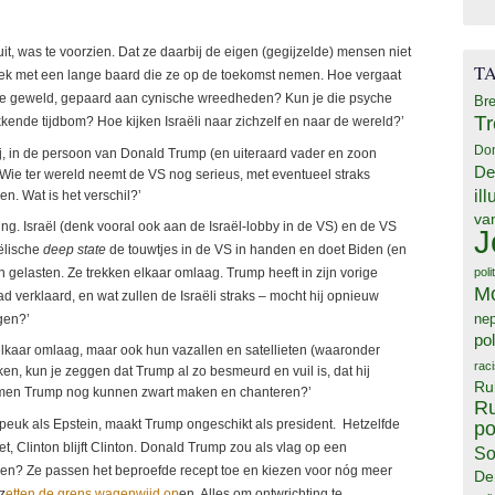
uit, was te voorzien. Dat ze daarbij de eigen (gegijzelde) mensen niet
T
heek met een lange baard die ze op de toekomst nemen. Hoe vergaat
reme geweld, gepaard aan cynische wreedheden? Kun je die psyche
Bre
T
kkende tijdbom? Hoe kijken Israëli naar zichzelf en naar de wereld?’
Do
j, in de persoon van Donald Trump (en uiteraard vader en zoon
De
 Wie ter wereld neemt de VS nog serieus, met eventueel straks
il
n. Wat is het verschil?’
va
ing. Israël (denk vooral ook aan de Israël-lobby in de VS) en de VS
J
aëlische
deep state
de touwtjes in de VS in handen en doet Biden (en
poli
 gelasten. Ze trekken elkaar omlaag. Trump heeft in zijn vorige
M
ad verklaard, en wat zullen de Israëli straks – mocht hij opnieuw
ne
gen?’
pol
 elkaar omlaag, maar ook hun vazallen en satellieten (waaronder
rac
jken, kun je zeggen dat Trump al zo besmeurd en vuil is, dat hij
Ru
men Trump nog kunnen zwart maken en chanteren?’
Ru
espeuk als Epstein, maakt Trump ongeschikt als president. Hetzelfde
po
iet, Clinton blijft Clinton. Donald Trump zou als vlag op een
So
oen? Ze passen het beproefde recept toe en kiezen voor nóg meer
De
z
etten de grens wagenwijd op
en. Alles om ontwrichting te