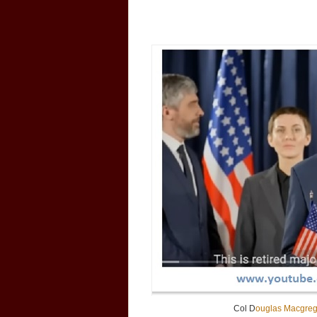
Col D
ouglas Macgreg