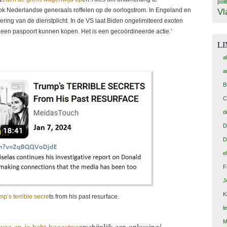
poli
 Nederlandse generaals roffelen op de oorlogstrom. In Engeland en
Vl
ering van de dienstplicht. In de VS laat Biden ongelimiteerd exoten
r, een paspoort kunnen kopen. Het is een gecoördineerde actie.’
L
a
a
B
C
d
D
D
e
F
J
K
mp’s terrible secre
ts from his past resurface.
l
M
r-weg-en-je-hebt-hoogstwa
arschijnlijk-een-oplossing/