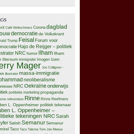
AGS
dagblad
xit
Corona
Café Weltschmerz
rouw
democratie
de Volkskrant
Feisal
Forum voor
nald Trump
Hajo de Reijger – politiek
mocratie
Ilham
lustrator NRC
Ilham
humor
n Ittersum
Imogen Izem
immigratie
erry Mager
Jos Collignon -
massa-immigratie
tiek illustrator
ohammad
neoliberalisme
Oekraïne
onderwijs
NRC
pnieuws
itiek
propaganda
politieke marketing
Rinne
isme
referendum
Rinne Reefmans
ben L. Oppenheimer politiek tekenaar
ben L. Oppenheimer –
litieke tekeningen NRC
Sarah
Semanur
yfer
Semanur
Satish
mirel
Taco
Taco Talsma
Tom-Jan Meeus