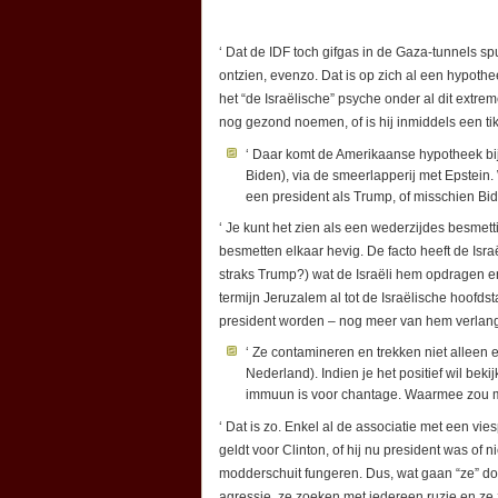
‘ Dat de IDF toch gifgas in de Gaza-tunnels sp
ontzien, evenzo. Dat is op zich al een hypot
het “de Israëlische” psyche onder al dit ext
nog gezond noemen, of is hij inmiddels een ti
‘ Daar komt de Amerikaanse hypotheek bi
Biden), via de smeerlapperij met Epstein.
een president als Trump, of misschien Bide
‘ Je kunt het zien als een wederzijdes besmett
besmetten elkaar hevig. De facto heeft de Isr
straks Trump?) wat de Israëli hem opdragen en
termijn Jeruzalem al tot de Israëlische hoofdst
president worden – nog meer van hem verlan
‘ Ze contamineren en trekken niet alleen
Nederland). Indien je het positief wil beki
immuun is voor chantage. Waarmee zou 
‘ Dat is zo. Enkel al de associatie met een vi
geldt voor Clinton, of hij nu president was of n
modderschuit fungeren. Dus, wat gaan “ze” d
agressie, ze zoeken met iedereen ruzie en ze 