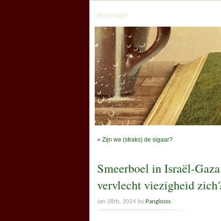
jerry mager
«
Zijn we (straks) de sigaar?
Smeerboel in Israël-Gaza 
vervlecht viezigheid zich
Jan 28th, 2024 by
Panglosss