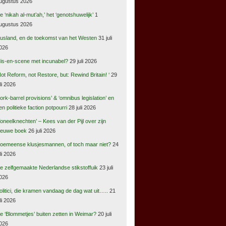
ugustus 2026
e ‘nikah al-mut’ah,’ het ‘genotshuwelijk’
1
ugustus 2026
usland, en de toekomst van het Westen
31 juli
026
is-en-scene met incunabel?
29 juli 2026
Not Reform, not Restore, but: Rewind Britain! ‘
29
uli 2026
pork-barrel provisions’ & ‘omnibus legislation’ en
en politieke faction potpourri
28 juli 2026
Toneelknechten’ – Kees van der Pijl over zijn
ieuwe boek
26 juli 2026
oemeense klusjesmannen, of toch maar niet?
24
uli 2026
e zelfgemaakte Nederlandse stikstoffuik
23 juli
026
olitici, die kramen vandaag de dag wat uit…..
21
uli 2026
e ‘Blommetjes’ buiten zetten in Weimar?
20 juli
026