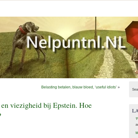
Belasting betalen, blauw bloed, ‘useful idiots’
»
Sea
en viezigheid bij Epstein. Hoe
L
?
‘
a
M