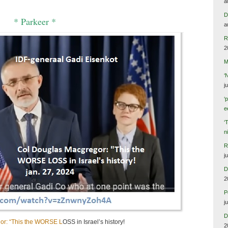
a
D
* Parkeer *
a
R
2
M
‘
j
‘
e
‘
n
R
j
D
2
P
j
D
or: “This the WORSE L
OSS in Israel’s history!
2