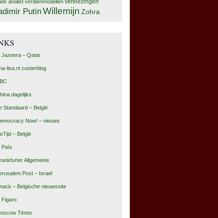
tiek analist
verdienmodellen
verkiezingen
Willemijn
adimir Putin
Zohra
INKS
l Jazeera – Qatar
na-lisa.nl zusterblog
BC
hina dagelijks
e Standaard – België
emocracy Now! – nieuws
eTijd – België
l País
rankfurter Allgemeine
erusalem Post – Israel
nack – Belgische nieuwssite
e Figaro
oscow Times