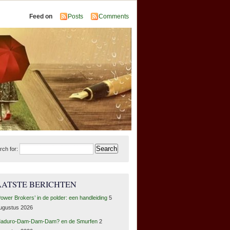
Feed on
Posts
Comments
rch for:
AATSTE BERICHTEN
Power Brokers’ in de polder: een handleiding
5
ugustus 2026
aduro-Dam-Dam-Dam? en de Smurfen
2