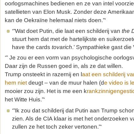
oorlogsmachines bedienen en ze van intel voorziet.
satellieten van Elon Musk. Zonder deze Amerika
kan de Oekraïne helemaal niets doen.”‘
‘”Wat doet Putin, die laat een schilderij van
the 
stuurt hem dat met de hartelijkste en suikerzoe
have the cards
tovarich
.’ Sympathieke gast die V
‘” Je zou er een vorm van psychologische oorlogs
Daar zijn de Russen goed in, als ze dat willen.
Trump onsteekt in razernij en l
aat een schilderij v
hem niet
deugt – van de muur halen (d
e video is l
mooier zou zijn. Het is me een k
rankzinnigengesti
het Witte Huis.”‘
‘”Ik zou dat schilderij dat Putin aan Trump scho
zien. Als de CIA klaar is met het onderzoeken va
zullen ze het toch zeker vertonen.”‘