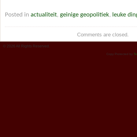
Posted in
actualiteit
,
geinige geopolitiek
,
leuke di
Comments are closed.
© 2026 All Rights Reserved.
Copy Protected by
Te