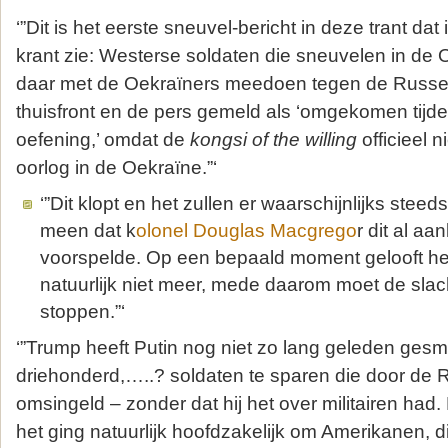
‘”Dit is het eerste sneuvel-bericht in deze trant da
krant zie: Westerse soldaten die sneuvelen in de
daar met de Oekraïners meedoen tegen de Russe
thuisfront en de pers gemeld als ‘omgekomen tijd
oefening,’ omdat de
kongsi of the willing
officieel 
oorlog in de Oekraïne.”‘
‘”Dit klopt en het zullen er waarschijnlijks stee
meen dat k
olonel Douglas Macgrego
r dit al a
voorspelde. Op een bepaald moment gelooft het 
natuurlijk niet meer, mede daarom moet de slac
stoppen.”‘
‘”Trump heeft Putin nog niet zo lang geleden ges
driehonderd,…..? soldaten te sparen die door de
omsingeld – zonder dat hij het over militairen had
het ging natuurlijk hoofdzakelijk om Amerikanen, 