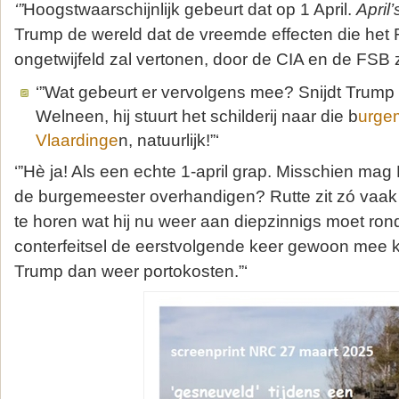
‘”
Hoogstwaarschijnlijk gebeurt dat op 1 April.
April’
Trump de wereld dat de vreemde effecten die het R
ongetwijfeld zal vertonen, door de CIA en de FSB z
‘”Wat gebeurt er vervolgens mee? Snijdt Trump
Welneen, hij stuurt het schilderij naar die b
urge
Vlaardinge
n, natuurlijk!”‘
‘”Hè ja! Als een echte 1-april grap. Misschien ma
de burgemeester overhandigen? Rutte zit zó vaak 
te horen wat hij nu weer aan diepzinnigs moet rond
conterfeitsel de eerstvolgende keer gewoon mee 
Trump dan weer portokosten.”‘