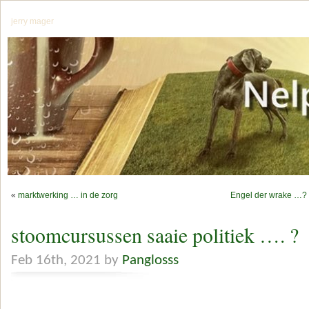
jerry mager
«
marktwerking … in de zorg
Engel der wrake …? 
stoomcursussen saaie politiek …. ?
Feb 16th, 2021 by
Panglosss