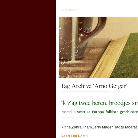
jerry mager
Tag Archive 'Arno Geiger'
‘k Zag twee beren, broodjes s
Posted in
Amerika
,
Europa
,
folklore
,
geschieden
Rinne,Zohra,Ilham,Jerry Mager,Hadzji Moerat 
Read Full Post »