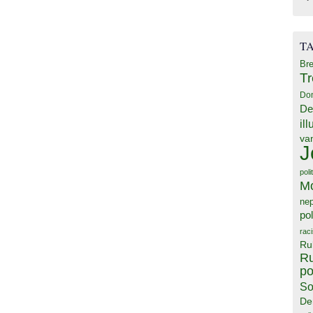
T
Bre
T
Do
De
il
va
J
poli
M
ne
pol
rac
Ru
Ru
po
So
De