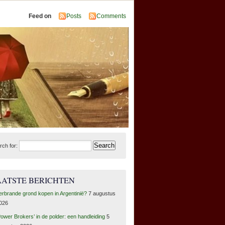
Feed on
Posts
Comments
rch for:
AATSTE BERICHTEN
erbrande grond kopen in Argentinië?
7 augustus
026
Power Brokers’ in de polder: een handleiding
5