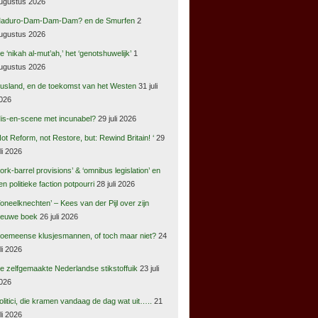
ugustus 2026
aduro-Dam-Dam-Dam? en de Smurfen
2
ugustus 2026
e ‘nikah al-mut’ah,’ het ‘genotshuwelijk’
1
ugustus 2026
usland, en de toekomst van het Westen
31 juli
026
is-en-scene met incunabel?
29 juli 2026
Not Reform, not Restore, but: Rewind Britain! ‘
29
uli 2026
pork-barrel provisions’ & ‘omnibus legislation’ en
en politieke faction potpourri
28 juli 2026
Toneelknechten’ – Kees van der Pijl over zijn
ieuwe boek
26 juli 2026
oemeense klusjesmannen, of toch maar niet?
24
uli 2026
e zelfgemaakte Nederlandse stikstoffuik
23 juli
026
olitici, die kramen vandaag de dag wat uit…..
21
uli 2026