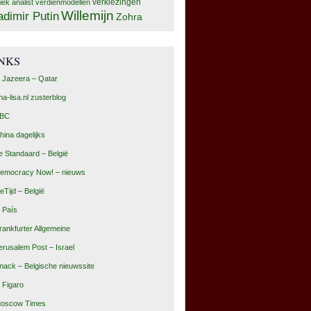
tiek analist
verdienmodellen
verkiezingen
Willemijn
adimir Putin
Zohra
INKS
l Jazeera – Qatar
na-lisa.nl zusterblog
BC
hina dagelijks
e Standaard – België
emocracy Now! – nieuws
eTijd – België
l País
rankfurter Allgemeine
erusalem Post – Israel
nack – Belgische nieuwssite
e Figaro
oscow Times