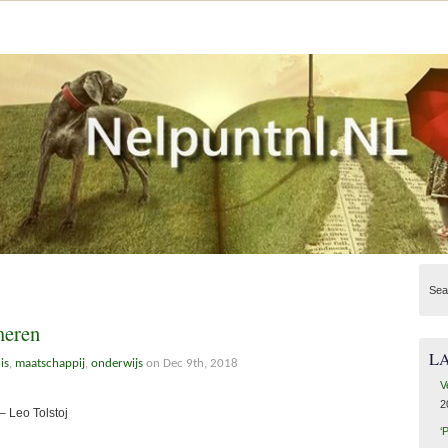
Sea
meren
L
is
,
maatschappij
,
onderwijs
on Dec 9th, 2018
V
2
– Leo Tolstoj
‘