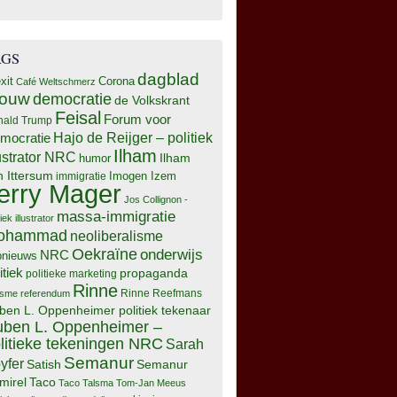
AGS
dagblad
xit
Corona
Café Weltschmerz
rouw
democratie
de Volkskrant
Feisal
Forum voor
nald Trump
Hajo de Reijger – politiek
mocratie
Ilham
lustrator NRC
Ilham
humor
n Ittersum
Imogen Izem
immigratie
erry Mager
Jos Collignon -
massa-immigratie
tiek illustrator
ohammad
neoliberalisme
Oekraïne
onderwijs
NRC
pnieuws
itiek
propaganda
politieke marketing
Rinne
isme
referendum
Rinne Reefmans
ben L. Oppenheimer politiek tekenaar
ben L. Oppenheimer –
litieke tekeningen NRC
Sarah
Semanur
yfer
Semanur
Satish
mirel
Taco
Taco Talsma
Tom-Jan Meeus