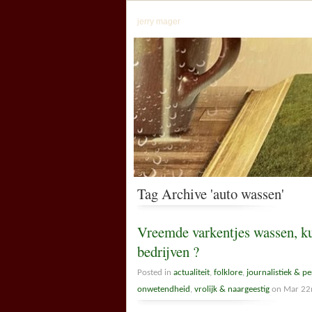
jerry mager
Tag Archive 'auto wassen'
Vreemde varkentjes wassen, kun
bedrijven ?
Posted in
actualiteit
,
folklore
,
journalistiek & pe
onwetendheid
,
vrolijk & naargeestig
on Mar 22