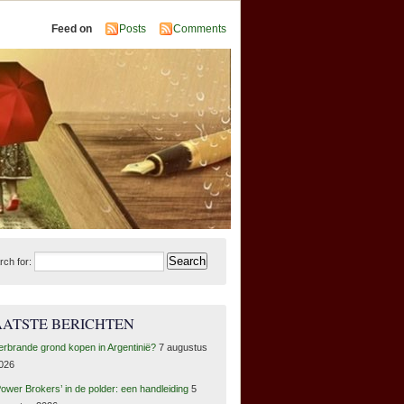
Feed on
Posts
Comments
rch for:
AATSTE BERICHTEN
erbrande grond kopen in Argentinië?
7 augustus
026
Power Brokers’ in de polder: een handleiding
5