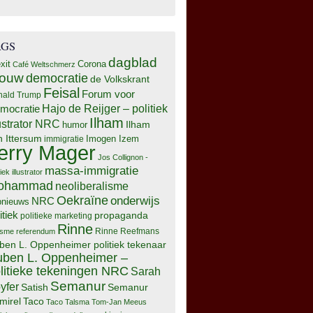
AGS
dagblad
xit
Corona
Café Weltschmerz
rouw
democratie
de Volkskrant
Feisal
Forum voor
nald Trump
Hajo de Reijger – politiek
mocratie
Ilham
lustrator NRC
Ilham
humor
n Ittersum
Imogen Izem
immigratie
erry Mager
Jos Collignon -
massa-immigratie
tiek illustrator
ohammad
neoliberalisme
Oekraïne
onderwijs
NRC
pnieuws
itiek
propaganda
politieke marketing
Rinne
isme
referendum
Rinne Reefmans
ben L. Oppenheimer politiek tekenaar
ben L. Oppenheimer –
litieke tekeningen NRC
Sarah
Semanur
yfer
Semanur
Satish
mirel
Taco
Taco Talsma
Tom-Jan Meeus