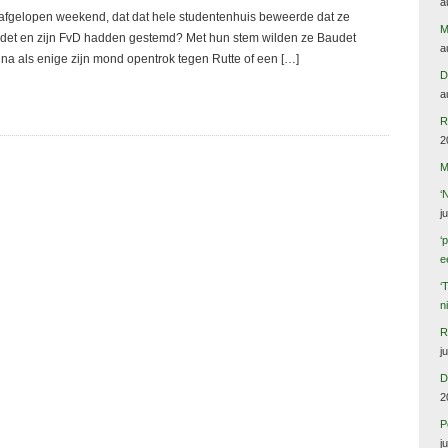
a
 afgelopen weekend, dat dat hele studentenhuis beweerde dat ze
M
audet en zijn FvD hadden gestemd? Met hun stem wilden ze Baudet
a
ijna als enige zijn mond opentrok tegen Rutte of een […]
D
a
R
2
M
‘
j
‘
e
‘
n
R
j
D
2
P
j