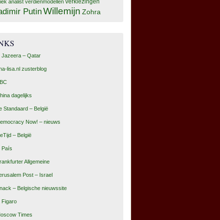
tiek analist
verdienmodellen
verkiezingen
Willemijn
adimir Putin
Zohra
INKS
l Jazeera – Qatar
na-lisa.nl zusterblog
BC
hina dagelijks
e Standaard – België
emocracy Now! – nieuws
eTijd – België
l País
rankfurter Allgemeine
erusalem Post – Israel
nack – Belgische nieuwssite
e Figaro
oscow Times