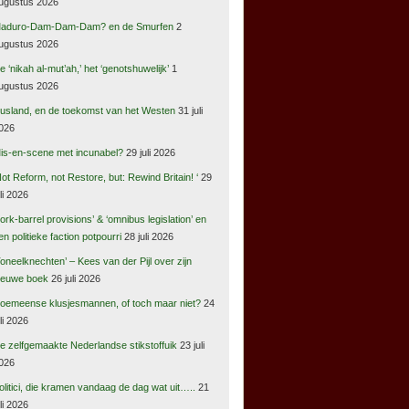
ugustus 2026
aduro-Dam-Dam-Dam? en de Smurfen
2
ugustus 2026
e ‘nikah al-mut’ah,’ het ‘genotshuwelijk’
1
ugustus 2026
usland, en de toekomst van het Westen
31 juli
026
is-en-scene met incunabel?
29 juli 2026
Not Reform, not Restore, but: Rewind Britain! ‘
29
uli 2026
pork-barrel provisions’ & ‘omnibus legislation’ en
en politieke faction potpourri
28 juli 2026
Toneelknechten’ – Kees van der Pijl over zijn
ieuwe boek
26 juli 2026
oemeense klusjesmannen, of toch maar niet?
24
uli 2026
e zelfgemaakte Nederlandse stikstoffuik
23 juli
026
olitici, die kramen vandaag de dag wat uit…..
21
uli 2026