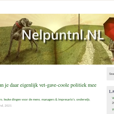
Sea
 je daar eigenlijk vet-gave-coole politiek mee
L
V
rs
,
leuke dingen voor de mens
,
managers & impresario's
,
onderwijs
,
2
nd, 2021
‘