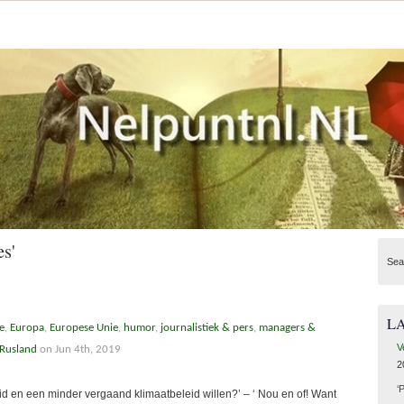
es'
Sea
L
e
,
Europa
,
Europese Unie
,
humor
,
journalistiek & pers
,
managers &
V
Rusland
on Jun 4th, 2019
2
‘
id en een minder vergaand klimaatbeleid willen?’ – ‘ Nou en of! Want