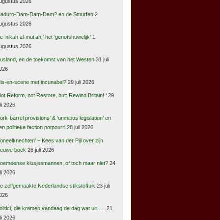
ugustus 2026
aduro-Dam-Dam-Dam? en de Smurfen
2
ugustus 2026
e ‘nikah al-mut’ah,’ het ‘genotshuwelijk’
1
ugustus 2026
usland, en de toekomst van het Westen
31 juli
026
is-en-scene met incunabel?
29 juli 2026
Not Reform, not Restore, but: Rewind Britain! ‘
29
uli 2026
pork-barrel provisions’ & ‘omnibus legislation’ en
en politieke faction potpourri
28 juli 2026
Toneelknechten’ – Kees van der Pijl over zijn
ieuwe boek
26 juli 2026
oemeense klusjesmannen, of toch maar niet?
24
uli 2026
e zelfgemaakte Nederlandse stikstoffuik
23 juli
026
olitici, die kramen vandaag de dag wat uit…..
21
uli 2026