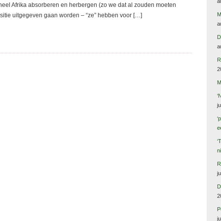
a
heel Afrika absorberen en herbergen (zo we dat al zouden moeten
M
nsitie uitgegeven gaan worden – “ze” hebben voor […]
a
D
a
R
2
M
‘
j
‘
e
‘
n
R
j
D
2
P
j