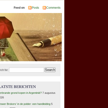
Feed on
Posts
Comments
rch for:
AATSTE BERICHTEN
erbrande grond kopen in Argentinië?
7 augustus
026
Power Brokers’ in de polder: een handleiding
5