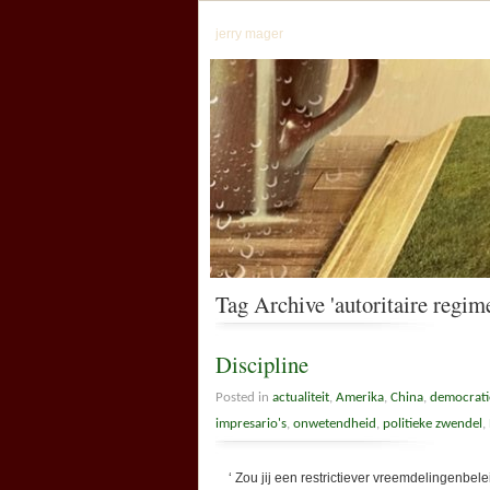
jerry mager
Tag Archive 'autoritaire regim
Discipline
Posted in
actualiteit
,
Amerika
,
China
,
democrati
impresario's
,
onwetendheid
,
politieke zwendel
,
‘ Zou jij een restrictiever vreemdelingenbele