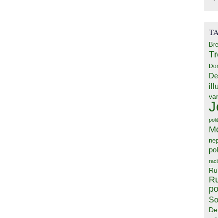
T
Bre
T
Do
De
il
va
J
poli
M
ne
pol
rac
Ru
Ru
po
So
De