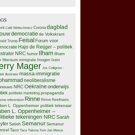
AGS
dagblad
xit
Corona
Café Weltschmerz
rouw
democratie
de Volkskrant
Feisal
Forum voor
nald Trump
Hajo de Reijger – politiek
mocratie
Ilham
lustrator NRC
Ilham
humor
n Ittersum
Imogen Izem
immigratie
erry Mager
Jos Collignon -
massa-immigratie
tiek illustrator
ohammad
neoliberalisme
Oekraïne
onderwijs
NRC
pnieuws
itiek
propaganda
politieke marketing
Rinne
isme
referendum
Rinne Reefmans
ben L. Oppenheimer politiek tekenaar
ben L. Oppenheimer –
litieke tekeningen NRC
Sarah
Semanur
yfer
Semanur
Satish
mirel
Taco
Taco Talsma
Tom-Jan Meeus