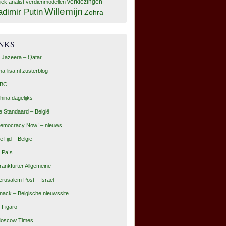
tiek analist
verdienmodellen
verkiezingen
Willemijn
adimir Putin
Zohra
INKS
l Jazeera – Qatar
na-lisa.nl zusterblog
BC
hina dagelijks
e Standaard – België
emocracy Now! – nieuws
eTijd – België
l País
rankfurter Allgemeine
erusalem Post – Israel
nack – Belgische nieuwssite
e Figaro
oscow Times