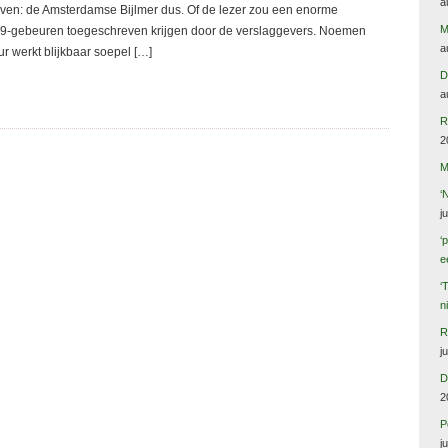
a
reven: de Amsterdamse Bijlmer dus. Of de lezer zou een enorme
M
-gebeuren toegeschreven krijgen door de verslaggevers. Noemen
a
 werkt blijkbaar soepel […]
D
a
R
2
M
‘
j
‘
e
‘
n
R
j
D
2
P
j