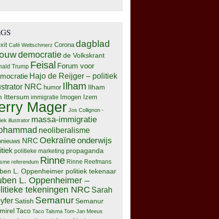
AGS
dagblad
xit
Corona
Café Weltschmerz
rouw
democratie
de Volkskrant
Feisal
Forum voor
nald Trump
Hajo de Reijger – politiek
mocratie
Ilham
lustrator NRC
Ilham
humor
n Ittersum
Imogen Izem
immigratie
erry Mager
Jos Collignon -
massa-immigratie
tiek illustrator
ohammad
neoliberalisme
Oekraïne
onderwijs
NRC
pnieuws
itiek
propaganda
politieke marketing
Rinne
isme
referendum
Rinne Reefmans
ben L. Oppenheimer politiek tekenaar
ben L. Oppenheimer –
litieke tekeningen NRC
Sarah
Semanur
yfer
Semanur
Satish
mirel
Taco
Taco Talsma
Tom-Jan Meeus