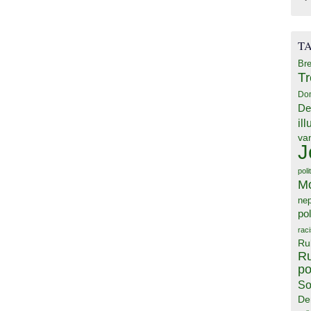
T
Bre
T
Do
De
il
va
J
poli
M
ne
pol
rac
Ru
Ru
po
So
De