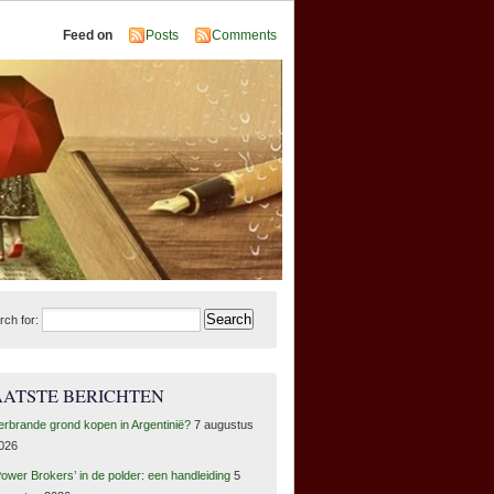
Feed on
Posts
Comments
rch for:
AATSTE BERICHTEN
erbrande grond kopen in Argentinië?
7 augustus
026
Power Brokers’ in de polder: een handleiding
5