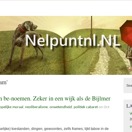
am'
Sea
n be-noemen. Zeker in een wijk als de Bijlmer
L
pelijke moraal
,
neoliberalisme
,
onwetendheid
,
politiek cabaret
on Oct
V
2
‘
ke) toestanden, dingen, gewoontes, zelfs frames, lijkt taboe in de