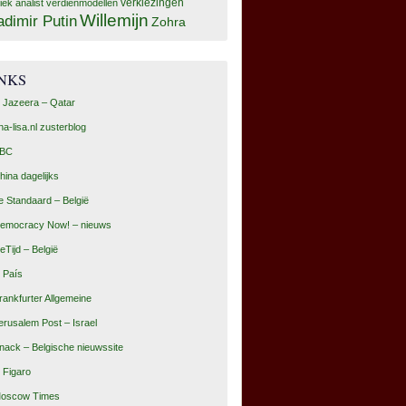
tiek analist
verdienmodellen
verkiezingen
Willemijn
adimir Putin
Zohra
INKS
l Jazeera – Qatar
na-lisa.nl zusterblog
BC
hina dagelijks
e Standaard – België
emocracy Now! – nieuws
eTijd – België
l País
rankfurter Allgemeine
erusalem Post – Israel
nack – Belgische nieuwssite
e Figaro
oscow Times