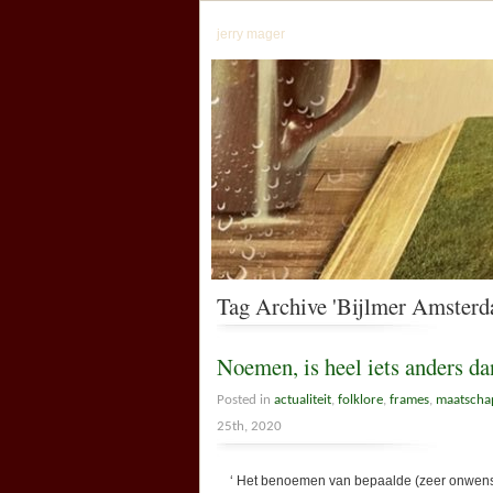
jerry mager
Tag Archive 'Bijlmer Amsterd
Noemen, is heel iets anders da
Posted in
actualiteit
,
folklore
,
frames
,
maatschap
25th, 2020
‘ Het benoemen van bepaalde (zeer onwenselij