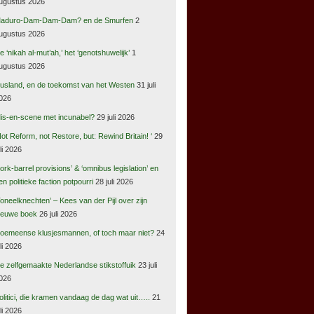
ugustus 2026
aduro-Dam-Dam-Dam? en de Smurfen
2
ugustus 2026
e ‘nikah al-mut’ah,’ het ‘genotshuwelijk’
1
ugustus 2026
usland, en de toekomst van het Westen
31 juli
026
is-en-scene met incunabel?
29 juli 2026
Not Reform, not Restore, but: Rewind Britain! ‘
29
uli 2026
pork-barrel provisions’ & ‘omnibus legislation’ en
en politieke faction potpourri
28 juli 2026
Toneelknechten’ – Kees van der Pijl over zijn
ieuwe boek
26 juli 2026
oemeense klusjesmannen, of toch maar niet?
24
uli 2026
e zelfgemaakte Nederlandse stikstoffuik
23 juli
026
olitici, die kramen vandaag de dag wat uit…..
21
uli 2026