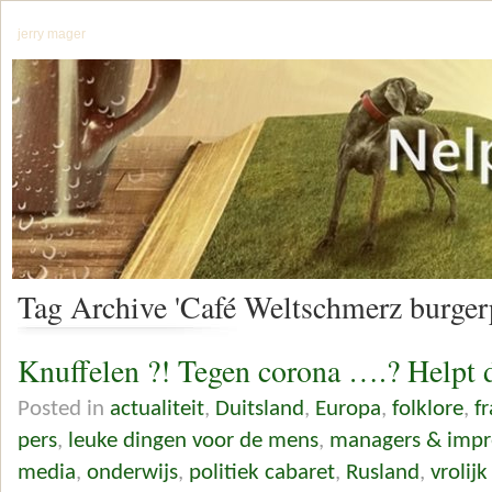
jerry mager
Tag Archive 'Café Weltschmerz burger
Knuffelen ?! Tegen corona ….? Helpt 
Posted in
actualiteit
,
Duitsland
,
Europa
,
folklore
,
f
pers
,
leuke dingen voor de mens
,
managers & impre
media
,
onderwijs
,
politiek cabaret
,
Rusland
,
vrolij