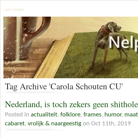
jerry mager
Tag Archive 'Carola Schouten CU'
Nederland, is toch zekers geen shithol
Posted in
actualiteit
,
folklore
,
frames
,
humor
,
maat
cabaret
,
vrolijk & naargeestig
on Oct 11th, 2019