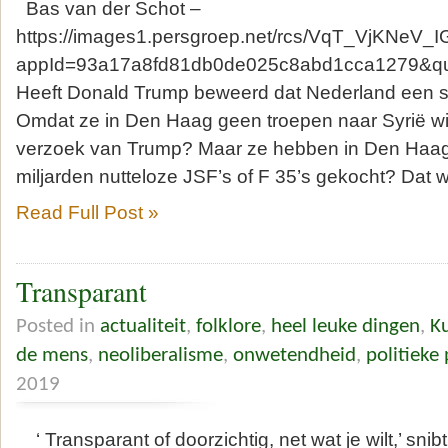
Bas van der Schot –
https://images1.persgroep.net/rcs/VqT_VjKNeV_
appId=93a17a8fd81db0de025c8abd1cca1279&qua
Heeft Donald Trump beweerd dat Nederland een sh
Omdat ze in Den Haag geen troepen naar Syrië wi
verzoek van Trump? Maar ze hebben in Den Haag
miljarden nutteloze JSF’s of F 35’s gekocht? Dat 
Read Full Post »
Transparant
Posted in
actualiteit
,
folklore
,
heel leuke dingen
,
K
de mens
,
neoliberalisme
,
onwetendheid
,
politieke
2019
‘ Transparant of doorzichtig, net wat je wilt,’ snibt