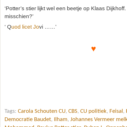
‘Potter’s stier lijkt wel een beetje op Klaas Dijkhoff
misschien?’
‘ Q
uod licet Jo
vi ……’
♥
Tags:
Carola Schouten CU
,
CBS
,
CU politiek
,
Feisal
,
Democratie Baudet
,
Ilham
,
Johannes Vermeer mel