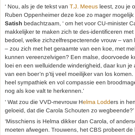
‘ Nou, als je de tekst van
T.J. Meeus
leest, zou je
Ruben Oppenheimer deze koe zo mager mogelijk h
Satish
bedachtzaam, ‘ om het voor CU-minister C
makkelijker te maken zich te des-identificeren met
bedoel, welke zichzelfrespecterende vrouw – van b
– zou zich met het geraamte van een koe, met me
kunnen vereenzelvigen? Een malse, doorvoede k
loei en een welluidende winderigheid, daar kun je a
van een boer’n p’tij veel moeilijker van los kome
heel sympathiek en vol compassie een broodmager
nog als koe valt te herkennen.’
‘ Wat zou die VVD-mevrouw H
elma Lodd
ers in h
geloeid, dat die Carola Schouten zo wegbeende?’
‘Misschiens is Helma dikker dan Carola, of anders
moeten afwegen. Trouwens, het CBS probeert de b