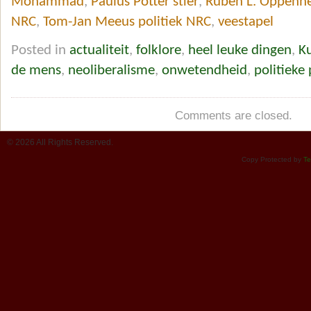
Mohammad
,
Paulus Potter stier
,
Ruben L. Oppenhe
NRC
,
Tom-Jan Meeus politiek NRC
,
veestapel
Posted in
actualiteit
,
folklore
,
heel leuke dingen
,
K
de mens
,
neoliberalisme
,
onwetendheid
,
politieke
Comments are closed.
© 2026 All Rights Reserved.
Copy Protected by
Te