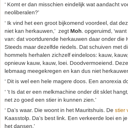
‘ Komt er dan misschien eindelijk wat aandacht voo
neoliberalen?’
‘ Ik vind het een groot bijkomend voordeel, dat 
niet kan herkauwen,’ zegt
Moh
. opgeruimd, ‘want
van: dat voortdurende herkauwen daar onder die 
Steeds maar dezelfde riedels. Dat schuiven met d
hommels herhalen zichzelf eindeloos: kauw, kauw,
opnieuw kauw, kauw, loei. Doodvermoeiend. Deze
lebmaag meegekregen en kan dus niet herkauwen
‘ Dit is wel een hele magere doos. Een anorexia do
‘ ’t Is dat er een melkmachine onder dit sklet hang
net zo goed een stier in kunnen zien.’
‘ Da’s waar. Die woont in het Mauritshuis. De
stier
Kaasstolp. Da’s best link. Een verkeerde loei en 
het dansen.’