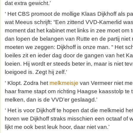
dat extra gewicht.’
‘ Het CBS promoot de mollige Klaas Dijkhoff als par
wat Meeus schrijft: “Een zittend VVD-Kamerlid wa
moment dat het kabinet met links in zee moet om te
dan lopen de belangen van Rutte en de partij niet 
moeten we zeggen: Dijkhoff is onze man. “ Het schij
loeiles zit en ieder dag door de gangen van het 
loeien. Hij wordt er steeds beter in, maar is niet te
loeigoed is. Zegt hij zelf.‘
‘ Klopt. Zodra het
melkmeisje
van Vermeer niet mee
haar frame stapt om richting Haagse kaasstolp te ti
melken, dan is de VVD’er geslaagd.’
‘ Het is voor Dijkhoff te hopen dat die melkmeid h
horen we Dijkhoff straks misschien een octaaf of w
lijkt me ook best leuk hoor, daar niet van.’