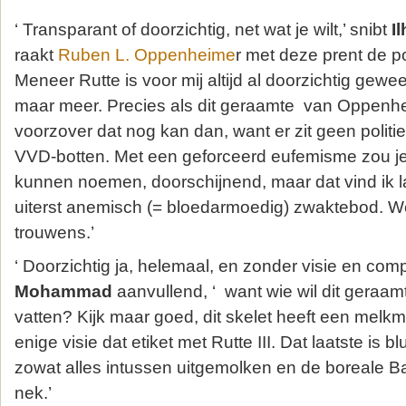
‘ Transparant of doorzichtig, net wat je wilt,’ snibt
I
raakt
Ruben L. Oppenheime
r met deze prent de po
Meneer Rutte is voor mij altijd al doorzichtig gewe
maar meer. Precies als dit geraamte van Oppenhe
voorzover dat nog kan dan, want er zit geen politi
VVD-botten. Met een geforceerd eufemisme zou je
kunnen noemen, doorschijnend, maar dat vind ik
uiterst anemisch (= bloedarmoedig) zwaktebod. We
trouwens.’
‘ Doorzichtig ja, helemaal, en zonder visie en com
Mohammad
aanvullend, ‘ want wie wil dit geraam
vatten? Kijk maar goed, dit skelet heeft een melkm
enige visie dat etiket met Rutte III. Dat laatste is b
zowat alles intussen uitgemolken en de boreale Ba
nek.’