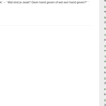
a
ak.’ – ‘ Wat vind je zwak? Geen hand geven of wel een hand geven?’ ‘
D
a
R
2
M
‘
j
‘
e
‘
n
R
j
D
2
P
j
D
2