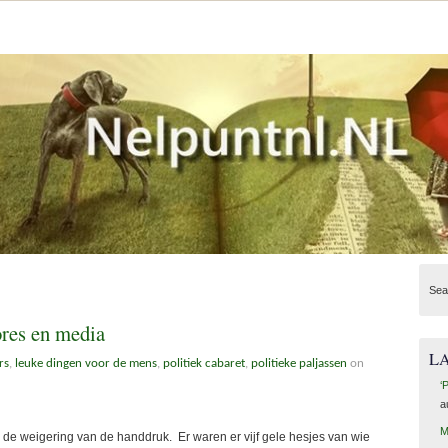
Sea
ores en media
L
rs
,
leuke dingen voor de mens
,
politiek cabaret
,
politieke paljassen
on
‘
a
M
 de weigering van de handdruk. Er waren er vijf gele hesjes van wie