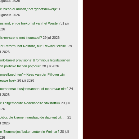
ugustus 2026
e ‘nikah al-mut’ah,’ het ‘genotshuwelijk’
1
ugustus 2026
usland, en de toekomst van het Westen
31 juli
026
is-en-scene met incunabel?
29 juli 2026
Not Reform, not Restore, but: Rewind Britain! ‘
29
uli 2026
pork-barrel provisions’ & ‘omnibus legislation’ en
en politieke faction potpourri
28 juli 2026
Toneelknechten’ – Kees van der Pijl over zijn
ieuwe boek
26 juli 2026
oemeense klusjesmannen, of toch maar niet?
24
uli 2026
e zelfgemaakte Nederlandse stikstoffuik
23 juli
026
olitici, die kramen vandaag de dag wat uit…..
21
uli 2026
e ‘Blommetjes’ buiten zetten in Weimar?
20 juli
026