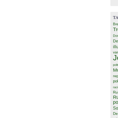
T
Bre
T
Do
De
il
va
J
poli
M
ne
pol
rac
Ru
Ru
po
So
De