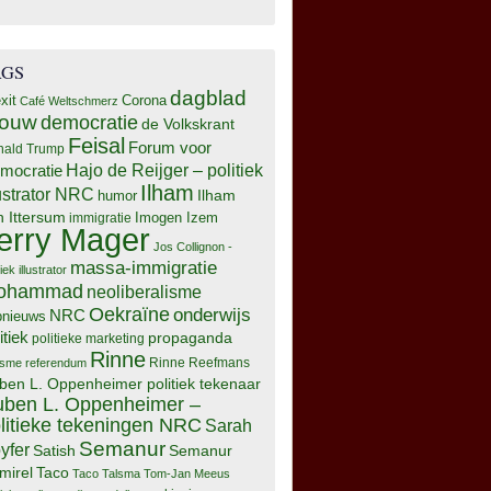
AGS
dagblad
xit
Corona
Café Weltschmerz
rouw
democratie
de Volkskrant
Feisal
Forum voor
nald Trump
Hajo de Reijger – politiek
mocratie
Ilham
lustrator NRC
Ilham
humor
n Ittersum
Imogen Izem
immigratie
erry Mager
Jos Collignon -
massa-immigratie
tiek illustrator
ohammad
neoliberalisme
Oekraïne
onderwijs
NRC
pnieuws
itiek
propaganda
politieke marketing
Rinne
isme
referendum
Rinne Reefmans
ben L. Oppenheimer politiek tekenaar
ben L. Oppenheimer –
litieke tekeningen NRC
Sarah
Semanur
yfer
Semanur
Satish
mirel
Taco
Taco Talsma
Tom-Jan Meeus