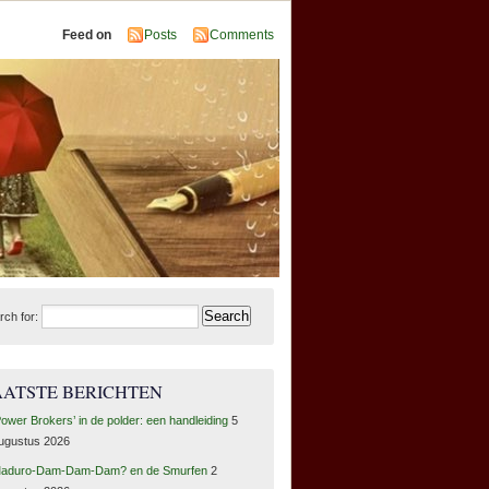
Feed on
Posts
Comments
rch for:
AATSTE BERICHTEN
Power Brokers’ in de polder: een handleiding
5
ugustus 2026
aduro-Dam-Dam-Dam? en de Smurfen
2