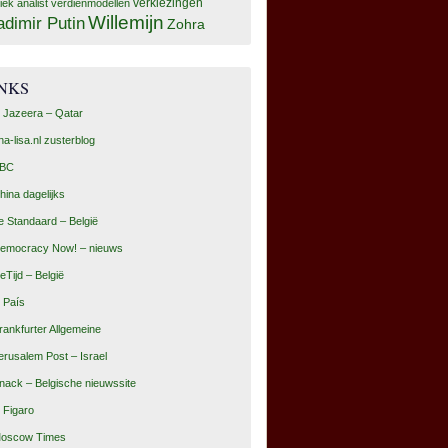
tiek analist
verdienmodellen
verkiezingen
Willemijn
adimir Putin
Zohra
INKS
l Jazeera – Qatar
na-lisa.nl zusterblog
BC
hina dagelijks
e Standaard – België
emocracy Now! – nieuws
eTijd – België
l País
rankfurter Allgemeine
erusalem Post – Israel
nack – Belgische nieuwssite
e Figaro
oscow Times