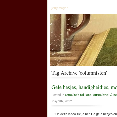
jerry mager
Tag Archive 'columnisten'
Gele hesjes, handigheidjes, m
Posted in
actualiteit
,
folklore
,
journalistiek & pe
May 9th, 2019
‘Op deze video zie je het. De gele hesjes en