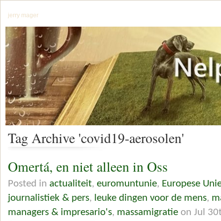
jerry mager
Tag Archive 'covid19-aerosolen'
Omertá, en niet alleen in Oss
Posted in
actualiteit
,
euromuntunie
,
Europese Uni
journalistiek & pers
,
leuke dingen voor de mens
,
ma
managers & impresario's
,
massamigratie
on Jul 30