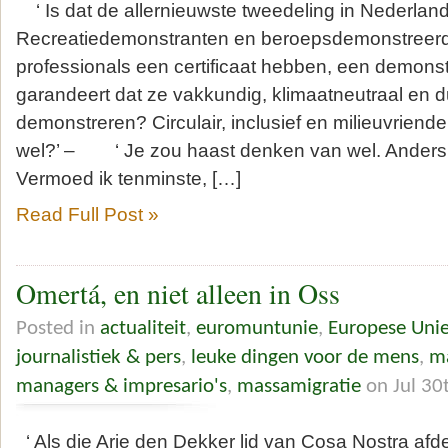
‘ Is dat de allernieuwste tweedeling in Nederlan
Recreatiedemonstranten en beroepsdemonstreer
professionals een certificaat hebben, een demons
garandeert dat ze vakkundig, klimaatneutraal en
demonstreren? Circulair, inclusief en milieuvriendel
wel?’ – ‘ Je zou haast denken van wel. Anders z
Vermoed ik tenminste, […]
Read Full Post »
Omertá, en niet alleen in Oss
Posted in
actualiteit
,
euromuntunie
,
Europese Uni
journalistiek & pers
,
leuke dingen voor de mens
,
ma
managers & impresario's
,
massamigratie
on Jul 30
‘ Als die Arie den Dekker lid van Cosa Nostra afd