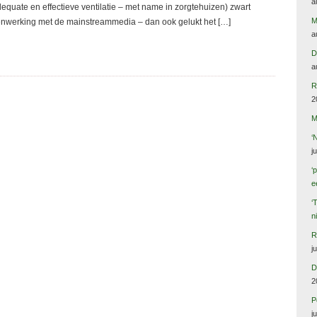
a
equate en effectieve ventilatie – met name in zorgtehuizen) zwart
M
enwerking met de mainstreammedia – dan ook gelukt het […]
a
D
a
R
2
M
‘
j
‘
e
‘
n
R
j
D
2
P
j