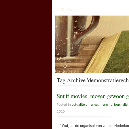
jerry mager
Tag Archive 'demonstratierech
Snuff movies, mogen gewoon g
Posted in
actualiteit
,
frames
,
framing
,
journalist
2020
‘ Wat, als de organisatoren van de Nederland