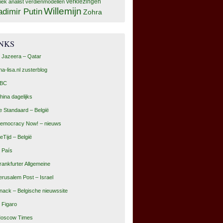
tiek analist
verdienmodellen
verkiezingen
Willemijn
adimir Putin
Zohra
INKS
l Jazeera – Qatar
na-lisa.nl zusterblog
BC
hina dagelijks
e Standaard – België
emocracy Now! – nieuws
eTijd – België
l País
rankfurter Allgemeine
erusalem Post – Israel
nack – Belgische nieuwssite
e Figaro
oscow Times