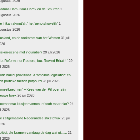
ugustus 2026
aduro-Dam-Dam-Dam? en de Smurfen
2
ugustus 2026
e ‘nikah al-mut’ah,’ het ‘genotshuwelijk’
1
ugustus 2026
usland, en de toekomst van het Westen
31 juli
026
is-en-scene met incunabel?
29 juli 2026
Not Reform, not Restore, but: Rewind Britain! ‘
29
uli 2026
pork-barrel provisions’ & ‘omnibus legislation’ en
en politieke faction potpourri
28 juli 2026
Toneelknechten’ – Kees van der Pijl over zijn
ieuwe boek
26 juli 2026
oemeense klusjesmannen, of toch maar niet?
24
uli 2026
e zelfgemaakte Nederlandse stikstoffuik
23 juli
026
olitici, die kramen vandaag de dag wat uit…..
21
uli 2026