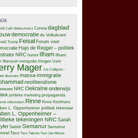
AGS
dagblad
xit
Corona
Café Weltschmerz
rouw
democratie
de Volkskrant
Feisal
Forum voor
nald Trump
Hajo de Reijger – politiek
mocratie
Ilham
lustrator NRC
Ilham
humor
n Ittersum
Imogen Izem
immigratie
erry Mager
Jos Collignon -
massa-immigratie
tiek illustrator
ohammad
neoliberalisme
Oekraïne
onderwijs
NRC
pnieuws
itiek
propaganda
politieke marketing
Rinne
isme
referendum
Rinne Reefmans
ben L. Oppenheimer politiek tekenaar
ben L. Oppenheimer –
litieke tekeningen NRC
Sarah
Semanur
yfer
Semanur
Satish
mirel
Taco
Taco Talsma
Tom-Jan Meeus