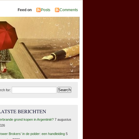
Feed on
Posts
Comments
rch for:
AATSTE BERICHTEN
erbrande grond kopen in Argentinië?
7 augustus
026
Power Brokers’ in de polder: een handleiding
5