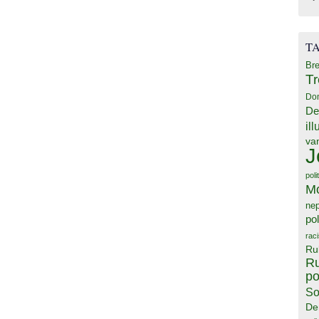
T
Bre
T
Do
De
il
va
J
poli
M
ne
pol
rac
Ru
Ru
po
So
De