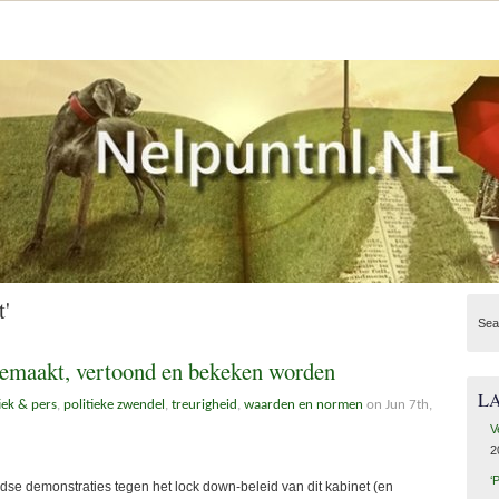
t'
Sea
emaakt, vertoond en bekeken worden
L
iek & pers
,
politieke zwendel
,
treurigheid
,
waarden en normen
on Jun 7th,
V
2
‘
se demonstraties tegen het lock down-beleid van dit kabinet (en